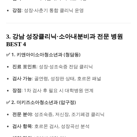
강점
: 성장·사춘기 통합 클리닉 운영
3. 강남 성장클리닉·소아내분비과 전문 병원
BEST 4
✅ 1. 키앤아이소아청소년과 (청담동)
진료 포인트
: 성장·성조숙증 전담 클리닉
검사 가능
: 골연령, 성장판 상태, 호르몬 패널
장점
: 1차 검사 후 필요 시 대학병원 연계
✅ 2. 더키즈소아청소년과 (압구정)
전문 분야
: 성조숙증, 저신장, 조기폐경 클리닉
검사 항목
: 호르몬 검사, 성장곡선 분석