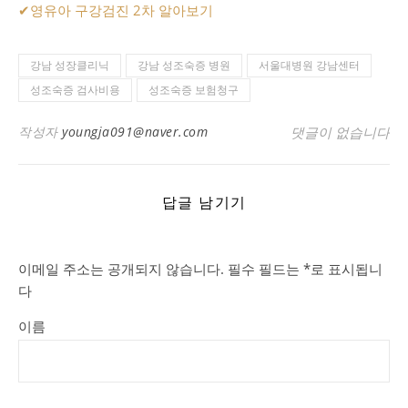
✔
영유아 구강검진 2차 알아보기
강남 성장클리닉
강남 성조숙증 병원
서울대병원 강남센터
성조숙증 검사비용
성조숙증 보험청구
작성자
youngja091@naver.com
댓글이 없습니다
답글 남기기
이메일 주소는 공개되지 않습니다.
필수 필드는
*
로 표시됩니
다
이름