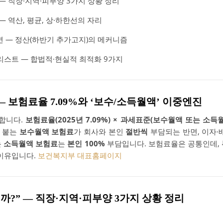
 ― 직장·지역·피부양 3가지 상황 정리
― 역산, 평균, 상·하한선의 자리
면 ― 정산(하반기 추가고지)의 메커니즘
리스트 ― 합법적·현실적 최적화 9가지
 ― 보험료율 7.09%와 ‘보수/소득월액’ 이중엔진
합니다.
보험료율(2025년 7.09%) × 과세표준(보수월액 또는 소득
에 붙는
보수월액 보험료
가 회사와 본인
절반씩
부담되는 반면, 이자·
는
소득월액 보험료
는
본인 100%
부담입니다. 보험료율은 공통인데,
 이유입니다.
보건복지부 대표홈페이지
원일까?” ― 직장·지역·피부양 3가지 상황 정리