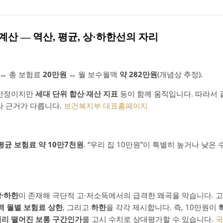
 계산 ― 역산, 평균, 상·하한선의 자리
↔ 총 보험료
20만원
↔ 월 보수월액
약 282만원
(개념상 추정).
 산정이지만
세대 단위 합산
·
재산 지표
등이 함께 움직입니다. 따라서 
라 근거가 다릅니다.
보건복지부 대표홈페이지
평균 보험료 약 10만7천원
. “우리 집 10만원”이 특별히 높거나 낮은
상·하한
이 존재해 극단적 고·저소득에서의 급격한 왜곡을 막습니다. 
역 월별 보험료 상한
, 그리고
하한
을 각각 제시합니다. 즉, 10만원이
멀리 떨어진 보통 구간인가
를 고시 수치로 상대평가할 수 있습니다.
국