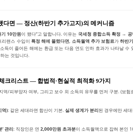
이 됐다면 ― 정산(하반기 추가고지)의 메커니즘
기 10만원
이 됐다”고 말합니다. 이유는
국세청 종합소득 확정 → 공
·프리랜스 수입이
특정 해에 몰렸다면
,
소득월액 추가 보험료
가
하반
로 소득이 줄어든 해에는 환급 또는 다음 연도 인하 효과가 나타날 수
하는 것입니다.
는 체크리스트 ― 합법적·현실적 최적화 9가지
/지역/피부양자 여부, 그리고 보수 외 소득의 유무를 먼저 구분. (보험료
지역)
: 같은 세대라면 합산이 기본.
실제 생계가 분리
된 경우에만 세대
분’ 관리
: 직장인은 연
2,000만원 초과분
이 소득월액으로 잡혀 본인 1