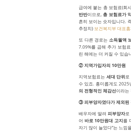
급여에 붙는 총 보험료(회사
반반
이므로,
총 보험료가 약
흔히 보이는 숫자입니다. 즉
추정치)
보건복지부 대표
또 다른 경로는
소득월액 
7.09%를 곱해 추가 보
린 해에는 더 커질 수 있습니
② 지역가입자의 10만원
지역보험료는
세대 단위
로
수 있죠. 흥미롭게도 202
의 전형적인 체감선
이라는 
③ 피부양자였다가 제외된
배우자에 딸려
피부양자
로
어
바로 10만원대 고지
를 
자기 많이 늘었다”는 느낌을