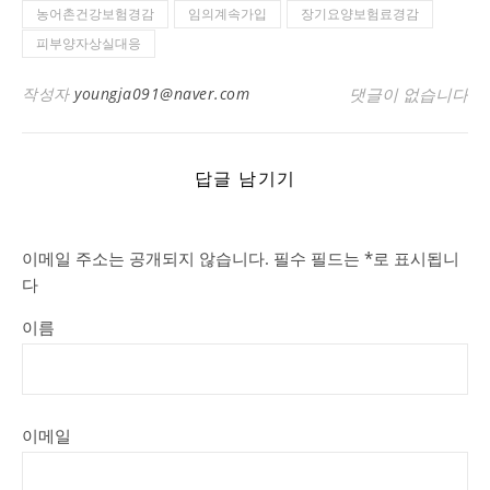
농어촌건강보험경감
임의계속가입
장기요양보험료경감
피부양자상실대응
작성자
youngja091@naver.com
댓글이 없습니다
답글 남기기
이메일 주소는 공개되지 않습니다.
필수 필드는
*
로 표시됩니
다
이름
이메일