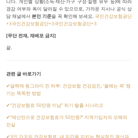
니다. 개인별 상황(소득·재산·가구 구성·질병 유무 등)에 따라
경감 여부와 폭이 달라질 수 있으므로, 가까운 지사나 공식 상
담 채널에서
본인 기준
을 꼭 확인해 보세요.
국민건강보험공단
+3
국민건강보험공단
+3
국민건강보험공단
+3
[무단 전재, 재배포 금지]
끝.
관련 글 바로가기
✔
달력에 동그라미 친 하루: 건강보험 건강검진, ‘올해는 꼭’ 챙
기는 똑똑한 방법
✔
“건강보험료 50만원 미납” 위기 탈출 시나리오
✔
“재산만으로 건강보험료가 50만원?” 지역가입자의 오해와
진실
✔
3인 가구의 건강보험료, 내 지갑을 지키는 현실적인 계산과