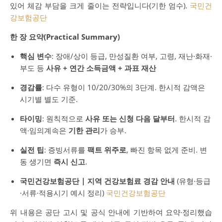
있어 체감 부담을 크게 줄이는 전략입니다(기한 엄수).
국민건
강보험공단
한 장 요약(Practical Summary)
핵심 변수
: 장애/상이 등급, 만성질환 여부, 고령, 재난·화재·
부도 등
사유 + 연간 소득금액 + 과표 재산
경감률
: 다수 유형이 10/20/30%의 3단계. 한시적 감액은
시기별 별도 기준.
타이밍
: 원칙적으로
사유 또는 신청 다음 달부터
. 한시적 감
액·임의계속은
기한 관리
가 승부.
실전 팁
: 증빙서류를
팩트 위주로
, 빠진 항목 없게 준비. 변
동 생기면
즉시 신고
.
국민건강보험공단 | 지역 건강보험료 경감 안내
(유형·등급
·서류·적용시기 예시 정리)
국민건강보험공단
위 내용은 공단 고시 및 공식 안내에 기반하여 요약·정리했습