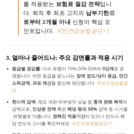
를 적용받는
보험료 절감 전략
입니
다. 퇴직 후 최초 고지의
납부기한으
로부터 2개월 이내
신청이 핵심 포
인트입니다.
국민건강보험공단
+1
3. 얼마나 줄어드나: 주요 감면률과 적용 시기
등급별 경감률
: 다수 유형이 10%·20%·30%의
3단계
로 운
영됩니다. 어떤 등급을 받느냐는
장애 정도/상이 등급, 연간
소득금액, 과표 재산
을 합산해 판단합니다.
국민건강보험공
단
한시적 감액
: 제도 개편·피부양자 상실 등
충격 완화 목적
의
감액으로,
인상분 전액
혹은
해당 몫의 30%
감액 등 시기별
·유형별로 다릅니다.
정해진 적용기간
이 있으니 반드시 해
당 연도의 고시를 확인하세요.
국민건강보험공단
+1