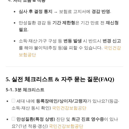
심사 후 결정 통지
→ 보험료 고지서에
경감 반영
.
만성질환 경감 등
기간 제한형
은 기간 만료 전
재신청
필요
.
소득·재산·가구 구성 등
변동 발생
시 반드시
변경 신고
를 해야 불이익(추징 등)을 피할 수 있습니다.
국민건강
보험공단
5. 실전 체크리스트 & 자주 묻는 질문(FAQ)
5-1. 3분 체크리스트
세대 내에
등록장애인/상이자/고령자
가 있나요? (등급‧
소득‧재산 동시 확인)
국민건강보험공단
만성질환(특정 상병)
진단 및
최근 진료 영수증
이 있나
요? (1년 적용·갱신)
국민건강보험공단