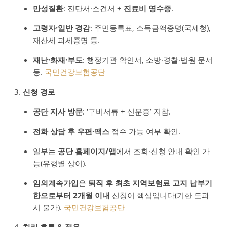
만성질환
: 진단서·소견서 +
진료비 영수증
.
고령자·일반 경감
: 주민등록표, 소득금액증명(국세청),
재산세 과세증명 등.
재난·화재·부도
: 행정기관 확인서, 소방·경찰·법원 문서
등.
국민건강보험공단
신청 경로
공단 지사 방문
: ‘구비서류 + 신분증’ 지참.
전화 상담 후 우편·팩스
접수 가능 여부 확인.
일부는
공단 홈페이지/앱
에서 조회·신청 안내 확인 가
능(유형별 상이).
임의계속가입
은
퇴직 후 최초 지역보험료 고지 납부기
한으로부터 2개월 이내
신청이 핵심입니다(기한 도과
시 불가).
국민건강보험공단
처리 흐름 & 적용