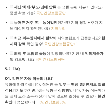
재난/화재/부도/경매·압류
등 생활 곤란 사유가 있나요?
증빙 확보 가능?
국민건강보험공단
농어촌 거주
또는
농어업인
인가요? 지역 경감 + 추가 지
원 대상인지 확인했나요?
지표누리
최근
피부양자에서 탈락
해 지역보험료가 급증했나요?
한
시적 감액
확인 필수!
국민건강보험공단
+1
퇴직 후 보험료 급등
이 걱정되나요? 기한 내
임의계속가
입
검토했나요?
국민건강보험공단
5-2. FAQ
Q1. 감면은 자동 적용되나요?
유형에 따라 다릅니다. 장애인 등 일부는
행정 DB 연계로 일괄
적용
되기도 하지만, 많은 유형은
신청형
입니다. 자동 적용이라
도 실제 요건(소득·재산)이 맞지 않으면 조정될 수 있으니
본인
확인
이 중요합니다.
국민건강보험공단