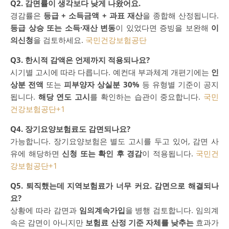
Q2. 감면률이 생각보다 낮게 나왔어요.
경감률은
등급 + 소득금액 + 과표 재산
을 종합해 산정됩니다.
등급 상승 또는 소득·재산 변동
이 있었다면 증빙을 보완해
이
의신청
을 검토하세요.
국민건강보험공단
Q3. 한시적 감액은 언제까지 적용되나요?
시기별 고시에 따라 다릅니다. 예컨대 부과체계 개편기에는
인
상분 전액
또는
피부양자 상실분 30%
등 유형별 기준이 공지
됩니다.
해당 연도 고시
를 확인하는 습관이 중요합니다.
국민
건강보험공단
+1
Q4. 장기요양보험료도 감면되나요?
가능합니다. 장기요양보험은 별도 고시를 두고 있어, 감면 사
유에 해당하면
신청 또는 확인 후 경감
이 적용됩니다.
국민건
강보험공단
+1
Q5. 퇴직했는데 지역보험료가 너무 커요. 감면으로 해결되나
요?
상황에 따라 감면과
임의계속가입
을 병행 검토합니다. 임의계
속은 감면이 아니지만
보험료 산정 기준 자체를 낮추는
효과가