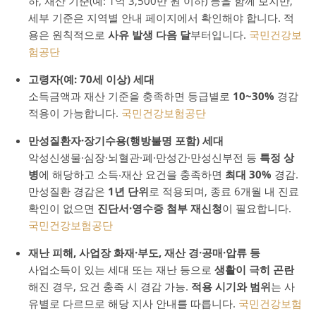
하, 재산 기준(예: 1억 3,500만 원 이하) 등을 함께 보지만,
세부 기준은 지역별 안내 페이지에서 확인해야 합니다. 적
용은 원칙적으로
사유 발생 다음 달
부터입니다.
국민건강보
험공단
고령자(예: 70세 이상) 세대
소득금액과 재산 기준을 충족하면 등급별로
10~30%
경감
적용이 가능합니다.
국민건강보험공단
만성질환자·장기수용(행방불명 포함) 세대
악성신생물·심장·뇌혈관·폐·만성간·만성신부전 등
특정 상
병
에 해당하고 소득‧재산 요건을 충족하면
최대 30%
경감.
만성질환 경감은
1년 단위
로 적용되며, 종료 6개월 내 진료
확인이 없으면
진단서·영수증 첨부 재신청
이 필요합니다.
국민건강보험공단
재난 피해, 사업장 화재·부도, 재산 경·공매·압류 등
사업소득이 있는 세대 또는 재난 등으로
생활이 극히 곤란
해진 경우, 요건 충족 시 경감 가능.
적용 시기와 범위
는 사
유별로 다르므로 해당 지사 안내를 따릅니다.
국민건강보험