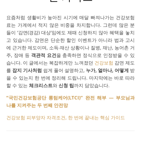
요즘처럼 생활비가 높아진 시기에 매달 빠져나가는 건강보험
료는 가계에서 적지 않은 비중을 차지합니다. 그런데 많은 분
들이 ‘감면(경감) 대상’임에도 제때 신청하지 않아 혜택을 놓치
고 있습니다. 감면은 단순한 할인 이벤트가 아니라 법과 고시
에 근거한 제도이며, 소득‧재산 상황이나 질병, 재난, 농어촌 거
주, 장애 등
객관적 요건
을 충족하면 정식으로 인정받을 수 있
습니다. 이 글에서는 복잡하게만 느껴졌던
건강보험
감면 제도
를
잡지 기사처럼
쉽게 풀어 설명하고,
누가, 얼마나, 어떻게
받
을 수 있는지 한 번에 정리해 드립니다. 마지막에는 바로 따라
할 수 있는
체크리스트
와
신청 팁
까지 담았습니다.
“국민건강보험공단 롱텀케어(LTCI)” 완전 해부 — 부모님과
나를 지켜주는 두 번째 안전망
건강보험 피부양자 자격조건, 한 번에 끝내는 핵심 가이드