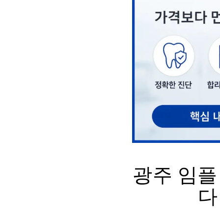
광주 임플
다