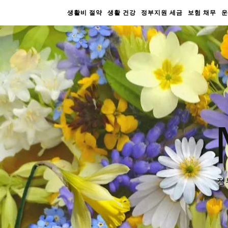
생활비 절약
생활 건강
정부지원 세금
보험 채무
운
정