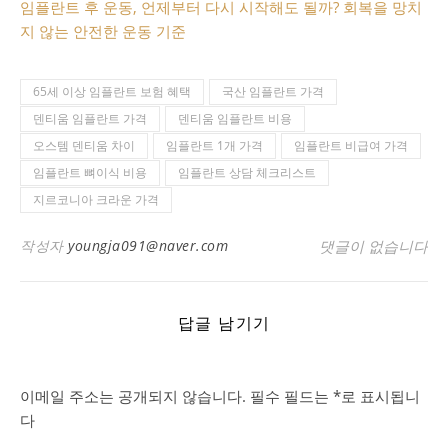
임플란트 후 운동, 언제부터 다시 시작해도 될까? 회복을 망치
지 않는 안전한 운동 기준
65세 이상 임플란트 보험 혜택
국산 임플란트 가격
덴티움 임플란트 가격
덴티움 임플란트 비용
오스템 덴티움 차이
임플란트 1개 가격
임플란트 비급여 가격
임플란트 뼈이식 비용
임플란트 상담 체크리스트
지르코니아 크라운 가격
작성자
youngja091@naver.com
댓글이 없습니다
답글 남기기
이메일 주소는 공개되지 않습니다.
필수 필드는
*
로 표시됩니
다