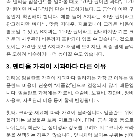
즉 덴티움 임플란트를 알아볼 때도 “70만 원이면 싸다”, “120
만 원이면 비싸다”처럼 단순 비교하기보다, 그 금액이 어떤 구
성인지 확인해야 합니다. 예를 들어 A치과는 80만 원이라고
광고하지만 뼈이식, 맞춤 지대주, 지르코니아 크라운 비용이
별도일 수 있고, B치과는 110만 원이라고 안내하지만 기본 크
라운과 사후관리 비용까지 포함되어 있을 수 있습니다. 겉으로
보이는 가격만 보면 A치과가 저렴해 보이지만, 최종 결제 금액
은 오히려 비슷하거나 더 높아질 수도 있습니다.
3. 덴티움 가격이 치과마다 다른 이유
덴티움 임플란트 가격이 치과마다 달라지는 가장 큰 이유는 임
플란트 비용이 단순히 “제품값”만으로 결정되지 않기 때문입
니다. 임플란트 가격에는 재료비, 수술비, 보철비, 진단비, 장비
사용료, 사후관리 비용 등이 함께 반영됩니다.
첫째, 크라운 재료에 따라 가격이 달라집니다. 임플란트 위에
올라가는 보철물은 보통 지르코니아, PFM, 금속 계열 등으로
나뉘는데, 최근에는 심미성과 강도를 고려해 지르코니아 크라
운을 선택하는 경우가 많습니다. 앞니처럼 보이는 부위는 심미