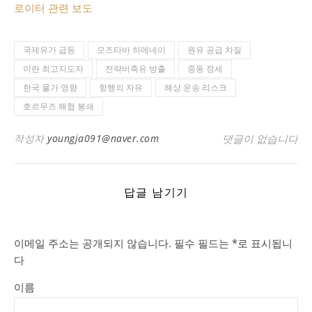
로이터 관련 보도
국제유가 급등
모즈타바 하메네이
원유 공급 차질
이란 최고지도자
전략비축유 방출
중동 정세
한국 물가 영향
항행의 자유
해상 운송 리스크
호르무즈 해협 봉쇄
작성자
youngja091@naver.com
댓글이 없습니다
답글 남기기
이메일 주소는 공개되지 않습니다.
필수 필드는
*
로 표시됩니
다
이름