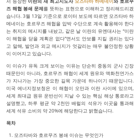
서 등장한
이란의 새 최고지도자
모즈타바 하메네이
와 호르무
즈 해협 봉쇄 문제
를 뜻하는 표현으로 이해하고 정리해드리겠
습니다. 3월 13일 기준으로 로이터 보도에 따르면 모즈타바 하
메네이는 호르무즈 해협을 압박 수단으로 계속 활용해야 한다
는 취지의 메시지를 내놨고, 같은 날 이란의 유엔대사는 “이란
이 해협을 닫을 계획은 없다”면서도 안보를 지킬 권리는 있다
고 말해, 발언과 외교 메시지가 엇갈리는 매우 불안정한 상황
이 이어지고 있습니다.
이 이슈가 유독 크게 보이는 이유는 단순히 중동의 군사 긴장
때문만이 아니라, 호르무즈 해협이 세계 원유와 액화천연가스
가 지나가는 가장 중요한 길목 가운데 하나이기 때문입니다.
미국 에너지정보청은 이 해협이 오만과 이란 사이에 있으며,
세계 최대급 원유 운반선이 지날 수 있는 핵심 해상 통로라고
설명했고, 하루 평균 약 2천만 배럴의 석유가 이곳을 통과해
세계 석유 소비의 약 20%에 해당한다고 밝혔습니다.
목차
모즈타바와 호르무즈 봉쇄 이슈는 무엇인가