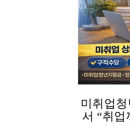
미취업청년
서 “취업