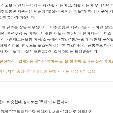
 잔고보다 먼저 무너지는 게 생활 리듬이고, 생활 리듬이 무너지면 다
미취업청년 지원금은 단순히 “몇십만 원 받는 제도”가 아니라
구직 
수록 효과가 커집니다.
 첫 단추를 잘못 끼우십니다. “미취업청년 지원금”을 검색하면 실업
지원, 훈련수당 등 이름이 비슷한 제도가 한꺼번에 쏟아지는데, 이걸
 상태인지(고용보험 이력/소득·재산/취업경험/독립거주/현재 구직활동
하게 정리됩니다. 오늘 포스팅에서는 “미취업”이라는 공통분모 아래에
서 자주 놓치는 실전 포인트까지 길게 정리해 드리겠습니다.
전정리: “결제되는 곳”과 “막히는 곳”을 한 번에 끝내는 실전 가이
) 혜택 총정리: “안 넣으면 손해”가 되는 핵심 꿀팁 모음
름이 비슷한데 실제로는 ‘목적’이 다릅니다
지원제도(구직촉진수당·취업지원서비스) 제대로 이해하기