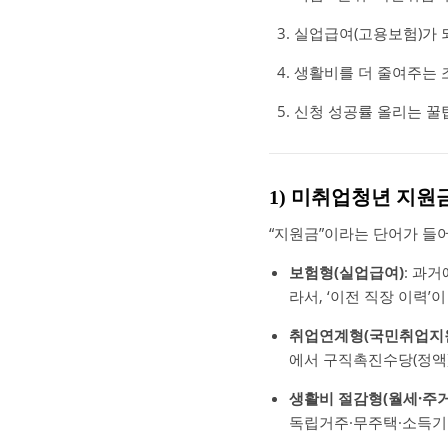
실업급여(고용보험)가 
생활비를 더 줄여주는 조
신청 성공률 올리는 꿀팁
1) 미취업청년 지원
“지원금”이라는 단어가 들
보험형(실업급여)
: 과
라서, ‘이전 직장 이력’
취업연계형(국민취업지원
에서 구직촉진수당(정액
생활비 절감형(월세·주거
독립거주·무주택·소득기