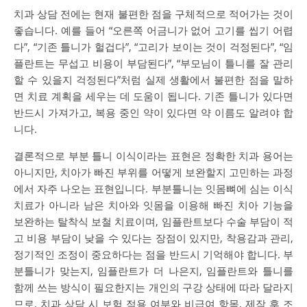
치과 상담 전에는 현재 불편한 점을 구체적으로 적어가는 것이
좋습니다. 예를 들어 “오른쪽 어금니가 없어 고기를 씹기 어렵
다”, “기존 틀니가 헐겁다”, “고리가 보이는 것이 걱정된다”, “임
플란트는 무섭고 비용이 부담된다”, “부모님이 틀니를 잘 관리
할 수 있을지 걱정된다”처럼 실제 생활에서 불편한 점을 말하
면 치료 계획을 세우는 데 도움이 됩니다. 기존 틀니가 있다면
반드시 가져가고, 복용 중인 약이 있다면 약 이름도 알려야 합
니다.
결론적으로 부분 틀니 이식이라는 표현은 정확한 치과 용어는
아니지만, 치아가 빠진 부위를 어떻게 보완할지 고민하는 과정
에서 자주 나오는 표현입니다. 부분틀니는 잇몸뼈에 심는 이식
치료가 아니라 남은 치아와 잇몸을 이용해 빠진 치아 기능을
보완하는 탈착식 보철 치료이며, 임플란트보다 수술 부담이 적
고 비용 부담이 낮을 수 있다는 장점이 있지만, 착용감과 관리,
정기적인 조정이 중요하다는 점을 반드시 기억해야 합니다. 부
분틀니가 맞는지, 임플란트가 더 나은지, 임플란트와 틀니를
함께 쓰는 방식이 필요한지는 개인의 구강 상태에 따라 달라지
므로, 치과 상담 시 보험 적용 여부와 비급여 항목, 제작 후 조