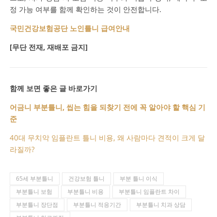
정 가능 여부를 함께 확인하는 것이 안전합니다.
국민건강보험공단 노인틀니 급여안내
[무단 전재, 재배포 금지]
함께 보면 좋은 글 바로가기
어금니 부분틀니, 씹는 힘을 되찾기 전에 꼭 알아야 할 핵심 기
준
40대 무치악 임플란트 틀니 비용, 왜 사람마다 견적이 크게 달
라질까?
65세 부분틀니
건강보험 틀니
부분 틀니 이식
부분틀니 보험
부분틀니 비용
부분틀니 임플란트 차이
부분틀니 장단점
부분틀니 적응기간
부분틀니 치과 상담