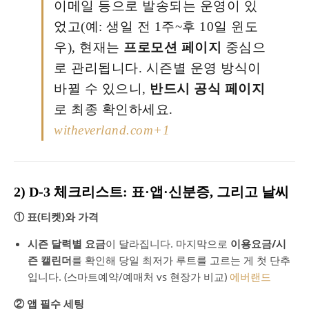
이메일 등으로 발송되는 운영이 있
었고(예: 생일 전 1주~후 10일 윈도
우), 현재는
프로모션 페이지
중심으
로 관리됩니다. 시즌별 운영 방식이
바뀔 수 있으니,
반드시 공식 페이지
로 최종 확인하세요.
witheverland.com
+1
2) D-3 체크리스트: 표·앱·신분증, 그리고 날씨
① 표(티켓)와 가격
시즌 달력별 요금
이 달라집니다. 마지막으로
이용요금/시
즌 캘린더
를 확인해 당일 최저가 루트를 고르는 게 첫 단추
입니다. (스마트예약/예매처 vs 현장가 비교)
에버랜드
② 앱 필수 세팅