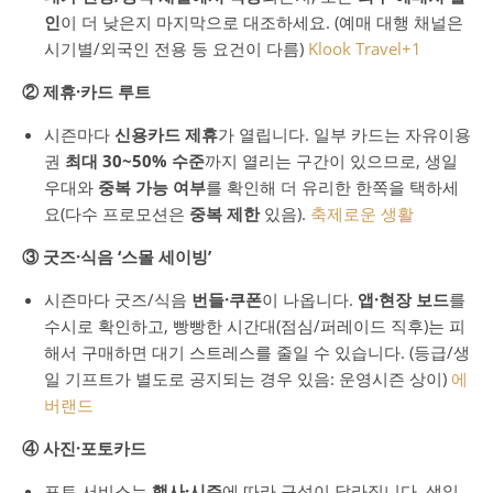
인
이 더 낮은지 마지막으로 대조하세요. (예매 대행 채널은
시기별/외국인 전용 등 요건이 다름)
Klook Travel
+1
② 제휴·카드 루트
시즌마다
신용카드 제휴
가 열립니다. 일부 카드는 자유이용
권
최대 30~50% 수준
까지 열리는 구간이 있으므로, 생일
우대와
중복 가능 여부
를 확인해 더 유리한 한쪽을 택하세
요(다수 프로모션은
중복 제한
있음).
축제로운 생활
③ 굿즈·식음 ‘스몰 세이빙’
시즌마다 굿즈/식음
번들·쿠폰
이 나옵니다.
앱·현장 보드
를
수시로 확인하고, 빵빵한 시간대(점심/퍼레이드 직후)는 피
해서 구매하면 대기 스트레스를 줄일 수 있습니다. (등급/생
일 기프트가 별도로 공지되는 경우 있음: 운영시즌 상이)
에
버랜드
④ 사진·포토카드
포토 서비스는
행사·시즌
에 따라 구성이 달라집니다. 생일