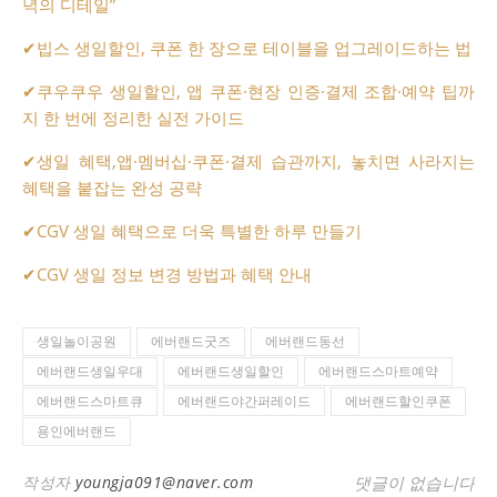
녁의 디테일”
✔
빕스 생일할인, 쿠폰 한 장으로 테이블을 업그레이드하는 법
✔
쿠우쿠우 생일할인, 앱 쿠폰·현장 인증·결제 조합·예약 팁까
지 한 번에 정리한 실전 가이드
✔
생일 혜택,앱·멤버십·쿠폰·결제 습관까지, 놓치면 사라지는
혜택을 붙잡는 완성 공략
✔
CGV 생일 혜택으로 더욱 특별한 하루 만들기
✔
CGV 생일 정보 변경 방법과 혜택 안내
생일놀이공원
에버랜드굿즈
에버랜드동선
에버랜드생일우대
에버랜드생일할인
에버랜드스마트예약
에버랜드스마트큐
에버랜드야간퍼레이드
에버랜드할인쿠폰
용인에버랜드
작성자
youngja091@naver.com
댓글이 없습니다