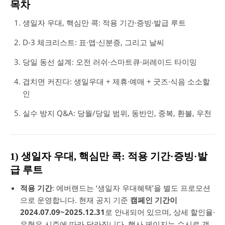
목차
생일자 우대, 핵심만 콕: 적용 기간·증빙·발급 루트
D-3 체크리스트: 표·앱·신분증, 그리고 날씨
당일 동선 설계: 오전 러쉬·스마트큐·퍼레이드 타이밍
겹치면 커진다: 생일우대 + 제휴·예매 + 굿즈·식음 소소할
인
실수 방지 Q&A: 당월/당일 범위, 동반인, 중복, 환불, 우천
1) 생일자 우대, 핵심만 콕: 적용 기간·증빙·발
급 루트
적용 기간
: 에버랜드는 ‘생일자 우대혜택’을 별도 프로모션
으로 운영합니다. 현재 공지 기준
캠페인 기간이
2024.07.09~2025.12.31
로 안내되어 있으며, 상세 할인율·
유형은 시즌에 따라 달라집니다. 행사 페이지는 수시로 갱