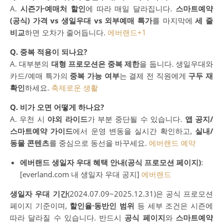
A.
시즌가·예매처 할인
에 따라 매일 달라집니다.
스마트예약
(공식) 가격 vs 생일우대 vs 외부예매 특가
를 마지막에
세 줄
비교
하면 오차가 줄어듭니다.
에버랜드
+1
Q. 중복 적용이 되나요?
A. 대부분의
대형 프로모션은 중복 제한
을 둡니다. 생일우대와
카드/예매 특가의
중복 가능 여부
는 결제 전 직원에게
구두 재
확인
하세요.
축제로운 생활
Q. 비가 오면 어떻게 하나요?
A. 우천 시
야외 라이드
가 부분 중단될 수 있습니다.
앱 공지/
스마트예약 가이드
에서 운영 변동을 실시간 확인하고,
실내/
동물 콘텐츠
를 중심으로 동선을 바꾸세요.
에버랜드 예약
에버랜드 생일자 우대 혜택 안내(공식 프로모션 페이지)
:
[everland.com 내 생일자 우대 공지]
에버랜드
생일자 우대 기간
(2024.07.09~2025.12.31)은 공식 프로모션
페이지 기준이며,
할인율·동반인 범위
등 세부 조건은 시즌에
따라 달라질 수 있습니다. 반드시
공식 페이지
와
스마트예약