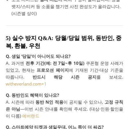
뱃지/스티커 등 소품을 챙기면 사진 완성도가 올라갑니다.
(시즌별 상이)
5) 실수 방지 Q&A: 당월/당일 범위, 동반인, 중
복, 환불, 우천
Q. 생일 ‘당일’이 아니어도 되나요?
A. 과거엔
전후 기간(예: 전 7일~후 10일)
쿠폰형 운영 사례가
있었고, 현재는
프로모션 페이지
에 기재된 기간·대상 기준을
따릅니다.
반드시 해당 시즌 공지
를 보세요.
witheverland.com
+1
Q. 동반인도 혜택이 있나요?
A. 시즌에 따라
동반 N인 적용
이 공지될 수 있으나,
고정 규칙
은 아님
—이번 시즌 안내를 확인해 주세요. (대상·인원·할인율
이 다름)
에버랜드
Q. 스마트예약 티켓과 생일우대, 어느 쪽이 더 싸죠?