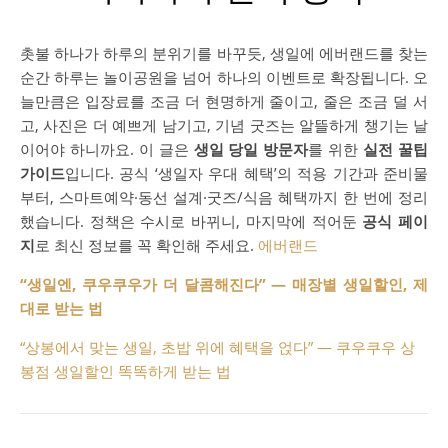
촛불 하나가 하루의 분위기를 바꾸듯, 생일에 에버랜드를 찾는
순간 하루는 놀이공원을 넘어 하나의 이벤트로 확장됩니다. 오
늘만큼은 입장료를 조금 더 현명하게 줄이고, 줄은 조금 덜 서
고, 사진은 더 예쁘게 남기고, 기념 굿즈는 알뜰하게 챙기는 날
이어야 하니까요. 이 글은
생일 당일 방문자
를 위한
실전 꿀팁
가이드
입니다. 공식 ‘생일자 우대 혜택’의 적용 기간과 준비물
부터, 스마트예약·동선 설계·굿즈/식음 혜택까지 한 번에 정리
했습니다. 정책은 수시로 바뀌니, 마지막에 적어둔
공식 페이
지
로 최신 정보를 꼭 확인해 주세요.
에버랜드
“생일엔, 쿠우쿠우가 더 달콤해진다” — 매장별 생일할인, 제
대로 받는 법
“상봉에서 맞는 생일, 초밥 위에 혜택을 얹다” — 쿠우쿠우 상
봉점 생일할인 똑똑하게 받는 법