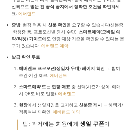
신되므로
방문 전 공식 공지에서 정확한 조건을 확인
하세
요.
에버랜드
증빙
: 현장 적용 시
신분 확인
을 요구할 수 있습니다(신분증
·학생증 등, 프로모션별 명시 수단).
스마트예약(모바일 예
약/티켓) 가이드
에도 연령·대상 기준을 확인할 수 있다는 문
구가 있습니다.
에버랜드 예약
발급·확인 루트
에버랜드 프로모션(생일자 우대) 페이지
확인 → 참여
조건·기간 체크.
에버랜드
스마트예약
또는
현장 매표
중 선택(시즌가 상이, 예매
시 QR로 바로 입장).
에버랜드
현장
에서 생일자임을 고지하고
신분증 제시
→ 혜택가/
적용여부 재확인.
에버랜드 예약
팁: 과거에는 회원에게
생일 쿠폰
이