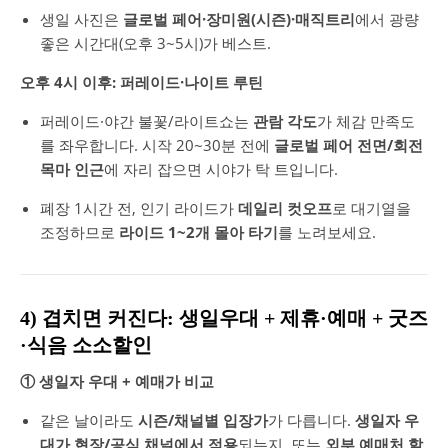
생일 사진은
글로벌 페어·장미원(시즌)·매직트리
에서 광량
좋은 시간대(오후 3~5시)가 베스트.
오후 4시 이후: 퍼레이드·나이트 루틴
퍼레이드·야간 불꽃/라이트쇼는
관람 각도
가 체감 만족도
를 좌우합니다. 시작 20~30분 전에
글로벌 페어 전면/회전
목마 인근
에 자리 잡으면 시야가 탁 트입니다.
폐장 1시간 전, 인기 라이드가
데일리 컷오프
로 대기열을
조정하므로
라이드 1~2개 몰아 타기
를 노려보세요.
4) 겹치면 커진다: 생일우대 + 제휴·예매 + 굿즈
·식음 소소할인
① 생일자 우대 + 예매가 비교
같은 날이라도
시즌/채널별 입장가
가 다릅니다.
생일자 우
대가 현장/공식 채널에서 적용
되는지, 또는
외부 예매처 할