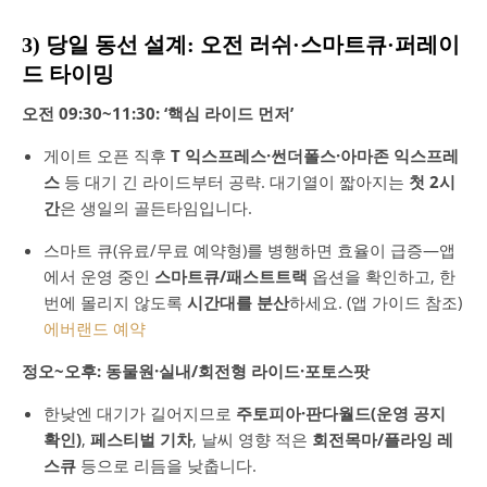
3) 당일 동선 설계: 오전 러쉬·스마트큐·퍼레이
드 타이밍
오전 09:30~11:30: ‘핵심 라이드 먼저’
게이트 오픈 직후
T 익스프레스·썬더폴스·아마존 익스프레
스
등 대기 긴 라이드부터 공략. 대기열이 짧아지는
첫 2시
간
은 생일의 골든타임입니다.
스마트 큐(유료/무료 예약형)를 병행하면 효율이 급증—앱
에서 운영 중인
스마트큐/패스트트랙
옵션을 확인하고, 한
번에 몰리지 않도록
시간대를 분산
하세요. (앱 가이드 참조)
에버랜드 예약
정오~오후: 동물원·실내/회전형 라이드·포토스팟
한낮엔 대기가 길어지므로
주토피아·판다월드(운영 공지
확인)
,
페스티벌 기차
, 날씨 영향 적은
회전목마/플라잉 레
스큐
등으로 리듬을 낮춥니다.