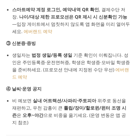
스마트예약 계정 로그인, 예약내역 QR 확인
, 결제수단 저
장.
나이/대상 제한 프로모션은 QR 제시 시 신분확인 가능
—입장 게이트에서 멈칫하지 않도록 앱 화면을 미리 열어두
세요.
에버랜드 예약
③ 신분증·증빙
생일자는
법정 생일/등록 생일
기준 확인이 이뤄집니다. 성
인은 주민등록증·운전면허증, 학생은 학생증·모바일 학생증
을 준비하세요. (프로모션 안내에 지정된 수단 우선)
에버랜
드 예약
④ 날씨·운영 공지
비 예보면
실내 어트랙션/사파리·주토피아
위주로 동선을
재편하고, 우천 감흥이 큰
튤립/장미/할로윈/윈터 조명 시
즌
은
오후~야간
으로 비중을 옮기세요. (운영 변동은 앱 공
지 참조)