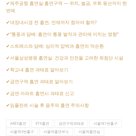
✔
제주공항 흡연실·흡연구역 — 위치, 벌금, 우회 동선까지 한
번에
✔
대장내시경 전 흡연, 언제까지 참아야 할까?
✔
“통풍과 담배: 흡연이 통풍 발작과 관리에 미치는 영향”
✔
스트레스와 담배: 심리적 압박과 흡연의 악순환
✔
서울삼성병원 흡연실: 건강과 안전을 고려한 최첨단 시설
✔
학교내 흡연 과태료 알아보기
✔
금연구역 흡연 과태료 알아보기
✔
금연 아파트 흡연시 과태료 신고
✔
임플란트 시술 후 음주와 흡연 주의사항
AREX흡연
KTX흡연
금연구역과태료
서울역1번출구
서울역3번출구
서울역흡연부스
서울역흡연실