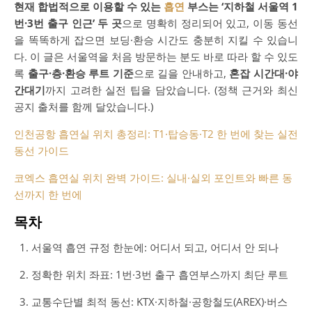
현재 합법적으로 이용할 수 있는
흡연
부스는 ‘지하철 서울역 1
번·3번 출구 인근’ 두 곳
으로 명확히 정리되어 있고, 이동 동선
을 똑똑하게 잡으면 보딩·환승 시간도 충분히 지킬 수 있습니
다. 이 글은 서울역을 처음 방문하는 분도 바로 따라 할 수 있도
록
출구·층·환승 루트 기준
으로 길을 안내하고,
혼잡 시간대·야
간대기
까지 고려한 실전 팁을 담았습니다. (정책 근거와 최신
공지 출처를 함께 달았습니다.)
인천공항 흡연실 위치 총정리: T1·탑승동·T2 한 번에 찾는 실전
동선 가이드
코엑스 흡연실 위치 완벽 가이드: 실내·실외 포인트와 빠른 동
선까지 한 번에
목차
서울역 흡연 규정 한눈에: 어디서 되고, 어디서 안 되나
정확한 위치 좌표: 1번·3번 출구 흡연부스까지 최단 루트
교통수단별 최적 동선: KTX·지하철·공항철도(AREX)·버스