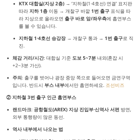
KTX 대합실(지상 2층)
→ ‘지하철(1·4호선) 연결’ 표지판
따라
지하 1층
이동 → 개찰구 바깥
1번 출구
표식을 따
라 지상으로 올라오면
출구 바로 앞/좌우측
에 흡연부스
를 볼 수 있습니다.
지하철 1·4호선 승강장
→ 개찰구 통과 →
1번 출구
로 직
진.
체감 거리/시간
: 대합실 기준
도보 5~7분
내외(혼잡 시
+2~3분 가산).
주의
: 출구를 벗어나 광장 중앙 쪽으로 들어오면 금연구역
입니다. 반드시
부스 내부
에서만 흡연하세요.
조선비즈
② 지하철 3번 출구 인근 흡연부스
랜드마크
:
공항철도(AREX) 지상 진입부·신역사 서편
방면,
외부 통행량이 많은 동선.
역사 내부에서 나오는 법