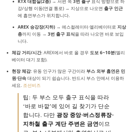
KTX 대합실(2층)
→ 서편 쪽
3번 출구
표식 방향으로 하
강/상행 이동(연결 통로) → 지상으로 나오면
출구 인근
에 흡연부스가 위치합니다.
AREX 승강장(지하)
→ 에스컬레이터·엘리베이터로
지상
층
까지 이동 →
3번 출구 표식
을 따라 나오면 바로 보입
니다.
체감 거리/시간
: AREX에서 바로 올 경우
도보 6~10분
(엘리
베이터 대기 포함).
현장 체감
: 유동 인구가 많은 구간이라
부스 외부 흡연은 민
원·단속
대상이 되기 쉽습니다. 반드시 부스 안에서 이용하
세요.
조선비즈
팁: 두 부스 모두 출구 표식을 따라
‘바로 바깥’에 있어 길 찾기가 단순
합니다. 다만
광장 중앙·버스정류장·
지하철 출구 계단 주변은 금연
이므