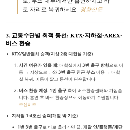
로, 부스 내부에서만 흡연하시고 바
로 자리로 복귀하세요.
경향신문
3. 교통수단별 최적 동선: KTX·지하철·AREX·
버스 환승
KTX/일반열차 승객(지상 2층 대합실 기준)
시간 여유가 있을 때
: 대합실에서
3번 출구 방향
으로 이
동 → 지상으로 나와
3번 출구 인근 부스
이용 → 대합
실 복귀. 이동이 짧고 동선이 단순합니다.
버스 환승 예정
:
1번 출구
측이 버스환승센터와 가깝습
니다. 흡연 후 바로 환승장으로 이동하기 수월합니다.
조선비즈
지하철 1·4호선 승객(개찰 밖 기준)
1번·3번 출구
로 바로 올라가면 끝.
개찰 안/플랫폼/계단