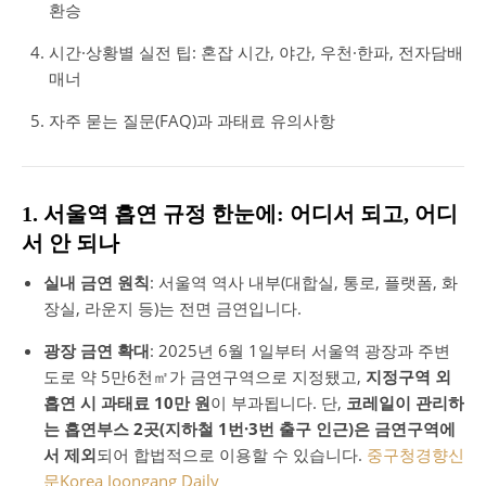
환승
시간·상황별 실전 팁: 혼잡 시간, 야간, 우천·한파, 전자담배
매너
자주 묻는 질문(FAQ)과 과태료 유의사항
1. 서울역 흡연 규정 한눈에: 어디서 되고, 어디
서 안 되나
실내 금연 원칙
: 서울역 역사 내부(대합실, 통로, 플랫폼, 화
장실, 라운지 등)는 전면 금연입니다.
광장 금연 확대
: 2025년 6월 1일부터 서울역 광장과 주변
도로 약 5만6천㎡가 금연구역으로 지정됐고,
지정구역 외
흡연 시 과태료 10만 원
이 부과됩니다. 단,
코레일이 관리하
는 흡연부스 2곳(지하철 1번·3번 출구 인근)은 금연구역에
서 제외
되어 합법적으로 이용할 수 있습니다.
중구청
경향신
문
Korea Joongang Daily