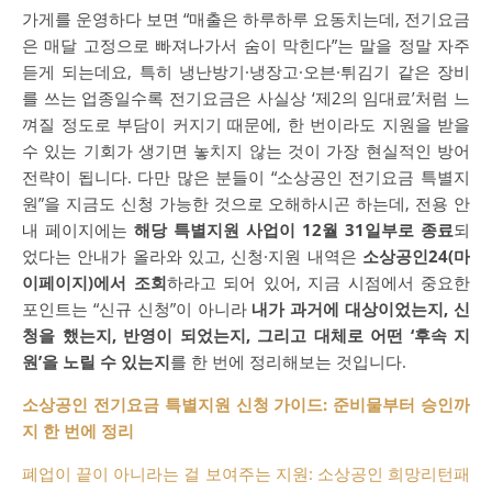
가게를 운영하다 보면 “매출은 하루하루 요동치는데, 전기요금
은 매달 고정으로 빠져나가서 숨이 막힌다”는 말을 정말 자주
듣게 되는데요, 특히 냉난방기·냉장고·오븐·튀김기 같은 장비
를 쓰는 업종일수록 전기요금은 사실상 ‘제2의 임대료’처럼 느
껴질 정도로 부담이 커지기 때문에, 한 번이라도 지원을 받을
수 있는 기회가 생기면 놓치지 않는 것이 가장 현실적인 방어
전략이 됩니다. 다만 많은 분들이 “소상공인 전기요금 특별지
원”을 지금도 신청 가능한 것으로 오해하시곤 하는데, 전용 안
내 페이지에는
해당 특별지원 사업이 12월 31일부로 종료
되
었다는 안내가 올라와 있고, 신청·지원 내역은
소상공인24(마
이페이지)에서 조회
하라고 되어 있어, 지금 시점에서 중요한
포인트는 “신규 신청”이 아니라
내가 과거에 대상이었는지, 신
청을 했는지, 반영이 되었는지, 그리고 대체로 어떤 ‘후속 지
원’을 노릴 수 있는지
를 한 번에 정리해보는 것입니다.
소상공인 전기요금 특별지원 신청 가이드: 준비물부터 승인까
지 한 번에 정리
폐업이 끝이 아니라는 걸 보여주는 지원: 소상공인 희망리턴패