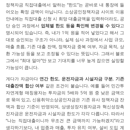
정책자금 직접대출에서 말하는 “한도”는 곧바로 내 통장에 들
어오는 확정 금액이 아닙니다. 소상공인정책자금 사이트 이용
안내에는 직접대출 신청 시 희망 대출금액을 입력하더라도, 공
단 승인 과정에서
업체별 한도 등을 확인해 변경될 수 있다
고
명시되어 있습니다. 즉, 내가 1억 원을 적어 넣었다고 해서 그
대로 승인되는 구조가 아니라, 실제 심사 과정에서 사업 규모,
매출 흐름, 기존 대출 잔액, 정책자금 중복 여부, 자금 목적, 상
환 가능성 등을 보고 조정될 수 있다는 뜻입니다. 그래서 블로
그에서 “최대 얼마”만 보고 기대치를 너무 높게 잡으면 실망할
가능성이 큽니다.
게다가 자금마다
연간 한도
,
운전자금과 시설자금 구분
,
기존
대출잔액 합산 여부
같은 조건이 붙습니다. 예를 들어 민간투
자연계형 매칭융자는 투자금의 5배와 5억 원 중 낮은 금액으
로 묶여 있고, 신용취약소상공인자금은 기존 유사 정책자금 잔
액과 합산 기준이 반영되며, 상생성장지원자금과 혁신성장촉
진자금은 운전자금과 시설자금 한도가 각각 다릅니다. 따라서
“나는 직접대출이니까 무조건 큰 금액까지 가능하겠지”라고
생각하기보다, 내 업종과 매출, 투자 유치 여부, 설비 도입 계