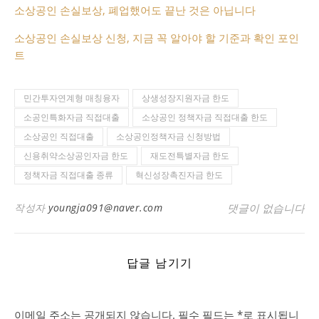
소상공인 손실보상, 폐업했어도 끝난 것은 아닙니다
소상공인 손실보상 신청, 지금 꼭 알아야 할 기준과 확인 포인
트
민간투자연계형 매칭융자
상생성장지원자금 한도
소공인특화자금 직접대출
소상공인 정책자금 직접대출 한도
소상공인 직접대출
소상공인정책자금 신청방법
신용취약소상공인자금 한도
재도전특별자금 한도
정책자금 직접대출 종류
혁신성장촉진자금 한도
작성자
youngja091@naver.com
댓글이 없습니다
답글 남기기
이메일 주소는 공개되지 않습니다.
필수 필드는
*
로 표시됩니