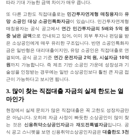
따라 기대 가능한 금액 차이가 매우 큽니다.
또 다른 고한도 직접대출로는
민간투자연계형 매칭융자
와
유
망 소공인 대상 소공인특화자금
이 있습니다. 민간투자연계형
매칭융자는 공식 공고에서
연간 민간투자금의 5배와 5억 원
중 낮은 금액
으로 안내되고 있어, 이미 외부 투자나 펀딩을 받
은 소상공인에게 매우 유리한 구조입니다. 반면 소공인특화자
금은 일반형은 대리대출이지만, 유망 소공인은 직접대출로 연
결되며, 공식 공고 기준
연간 운전자금 2억 원, 시설자금 10억
원
까지 가능합니다. 즉 제조 기반 소공인 가운데 성장성과 기
술성을 인정받는 경우에는 일반 소상공인보다 훨씬 큰 자금 접
근이 가능하다고 보시면 됩니다.
3. 많이 찾는 직접대출 자금의 실제 한도는 얼
마인가
현장에서 실제 문의가 많은 직접대출은 꼭 고한도 성장자금만
은 아닙니다. 오히려 자금 사정이 빠듯한 소상공인이 많이 찾
는 것은
신용취약소상공인자금
과
재도전특별자금
입니다. 공
식 공고 스니펫을 보면 신용취약소상공인자금은
대출한도 3천