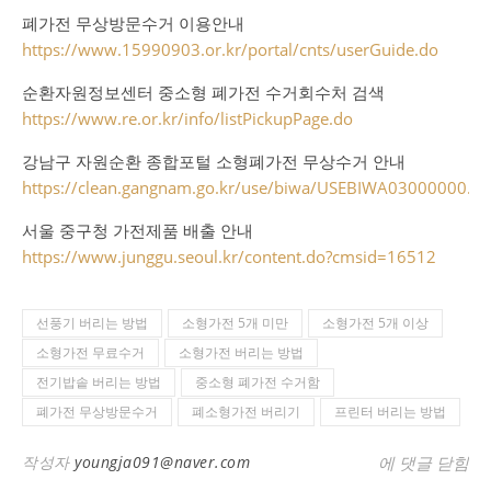
폐가전 무상방문수거 이용안내
https://www.15990903.or.kr/portal/cnts/userGuide.do
순환자원정보센터 중소형 폐가전 수거회수처 검색
https://www.re.or.kr/info/listPickupPage.do
강남구 자원순환 종합포털 소형폐가전 무상수거 안내
https://clean.gangnam.go.kr/use/biwa/USEBIWA03000000.do
서울 중구청 가전제품 배출 안내
https://www.junggu.seoul.kr/content.do?cmsid=16512
선풍기 버리는 방법
소형가전 5개 미만
소형가전 5개 이상
소형가전 무료수거
소형가전 버리는 방법
전기밥솥 버리는 방법
중소형 폐가전 수거함
폐가전 무상방문수거
폐소형가전 버리기
프린터 버리는 방법
소형가전 버리는
작성자
youngja091@naver.com
에 댓글 닫힘