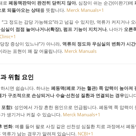
그대로
폐동맥판막이 완전히 닫히지 않아
, 심장이 쉬는 순간(이완기)에
으로 되돌아오는 상태
를 뜻합니다.
Merck Manuals
+1
 “그 정도는 감당 가능해요”라고 넘길 수 있지만, 역류가 커지거나 
심실이 점점 늘어나거나(확장), 펌프 기능이 지치거나
, 나아가
오른쪽
Clinic
+1
금 당장 증상이 있느냐”가 아니라,
역류의 정도와 우심실의 변화가 시간
’이라는 표현이 꽤 잘 어울립니다.
Merck Manuals
인과 위험 요인
해하시면 쉽습니다. 하나는
폐동맥(폐로 가는 혈관) 쪽 압력이 높아져
체가 구조적으로 손상되거나 수술·선천성 질환과 연결되는 경우
입니다
 포함)
: 성인에서 가장 흔한 원인으로 언급됩니다. 폐동맥 쪽 압력이
가 생기거나 커질 수 있습니다.
Merck Manuals
+1
후 변화
: 예를 들어 팔로 사징 같은 선천성 심질환 치료 과정에서 폐
 역류가 남는 경우가 알려져 있습니다.
NCBI
+1