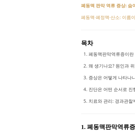
폐동맥 판막 역류 증상: 숨
폐동맥·폐정맥·산소: 이름이
목차
폐동맥판막역류증이란 
왜 생기나요? 원인과 
증상은 어떻게 나타나나요
진단은 어떤 순서로 진
치료와 관리: 경과관찰
1. 폐동맥판막역류