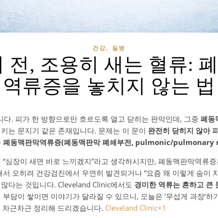
,
건강
질병
 전, 조용히 새는 혈류:
역류증을 놓치지 않는 법
습니다. 피가 한 방향으로만 흐르도록 열고 닫히는 판막인데, 그중
폐동
지키는 문지기 같은 존재입니다. 문제는 이 문이
완전히 닫히지 않아 
가
폐동맥판막역류증(폐동맥판막 폐쇄부전, pulmonic/pulmonary reg
이 “심장이 새면 바로 느끼겠지”라고 생각하시지만, 폐동맥판막역류
래서 오히려 건강검진에서 우연히 발견되거나 “요즘 왜 이렇게 숨이 차
는 것입니다. Cleveland Clinic에서도
경미한 역류는 흔하고 큰 
 부담이 쌓이면 이야기가 달라질 수 있으니, 오늘은 ‘무섭게 과장’
춰 차근차근 정리해 드리겠습니다.
Cleveland Clinic
+1