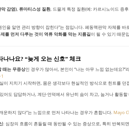
막 감염)
,
류마티스성 질환
, 드물게 특정 질환(예: 카르시노이드 증
1
원인을 알면 관리 방향이 잡힌다”는 점입니다. 폐동맥판막 자체를 바로
제를 먼저 다루는 것이 역류 악화를 막는 지름길
이 될 수 있기 때문
타나나요? “늦게 오는 신호” 체크
 때는 무증상
인 경우가 많아서, 본인이 “나는 아무 느낌 없는데요?
+1
실이 지치기 시작하면, 몸은 생각보다 현실적인 방식으로 힌트를 던
 있어도 답답하거나, 계단·언덕에서 유난히 숨이 차고, 눕거나 활동할
도 개운하지 않다”는 느낌으로 먼저 나타나는 경우가 흔합니다.
Mayo Cl
신
: 심장의 흐름이 흔들릴 때 동반될 수 있는 증상으로, 특히 반복되