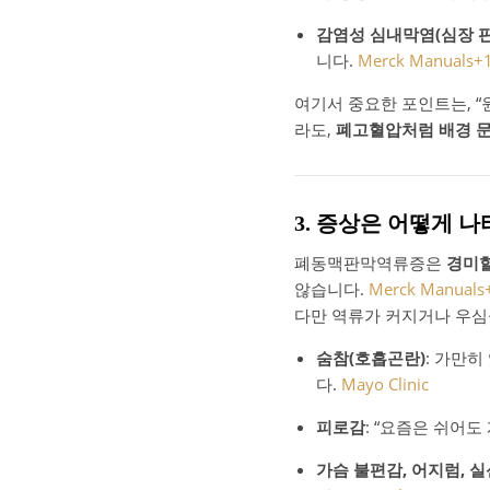
감염성 심내막염(심장 판
니다.
Merck Manuals
+
여기서 중요한 포인트는, “
라도,
폐고혈압처럼 배경 문
3. 증상은 어떻게 나
폐동맥판막역류증은
경미할
않습니다.
Merck Manuals
다만 역류가 커지거나 우심
숨참(호흡곤란)
: 가만히
다.
Mayo Clinic
피로감
: “요즘은 쉬어
가슴 불편감, 어지럼, 실