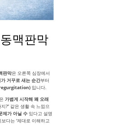
 폐동맥판막
맥판막
은 오른쪽 심장에서
피가 거꾸로 새는 순간
부터
urgitation)
입니다.
증은
가볍게 시작해 꽤 오래
지?” 같은 생활 속 느낌으
문제가 아닐 수
있다고 설명
하기보다는 ‘제대로 이해하고