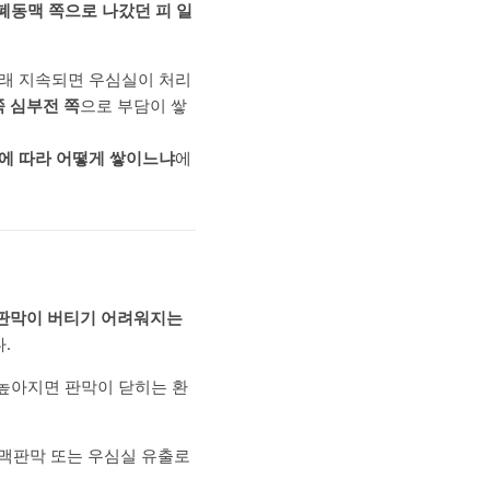
폐동맥 쪽으로 나갔던 피 일
오래 지속되면 우심실이 처리
 심부전 쪽
으로 부담이 쌓
에 따라 어떻게 쌓이느냐
에
 판막이 버티기 어려워지는
.
 높아지면 판막이 닫히는 환
동맥판막 또는 우심실 유출로