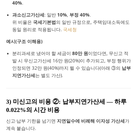
40%
.
과소신고가산세
: 일반
10%
,
부정 40%
.
위 비율은
국세기본법
의 일반 규정으로, 주택임대소득에도
동일 원리로 적용됩니다.
국세청
예시(구조 이해용)
분리과세로 냈어야 할 세금이
80만 원
이었다면, 무신고 적
발 시 무신고가산세 16만 원(20%)이 추가되고, 부정 행위가
인정되면 32만 원(40%)까지 뛸 수 있습니다(아래 ③의
납부
지연가산세
는 별도 가산).
3) 미신고의 비용 ②: 납부지연가산세 — 하루
0.022%의 시간 비용
신고·납부 기한을 넘기면
지연일수에 비례해 이자성 가산세
가
계속 붙습니다.