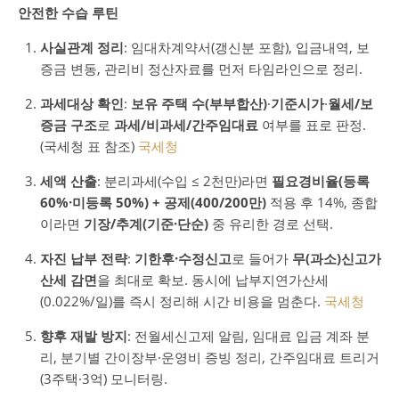
안전한 수습 루틴
사실관계 정리
: 임대차계약서(갱신분 포함), 입금내역, 보
증금 변동, 관리비 정산자료를 먼저 타임라인으로 정리.
과세대상 확인
:
보유 주택 수(부부합산)
·
기준시가
·
월세/보
증금 구조
로
과세/비과세/간주임대료
여부를 표로 판정.
(국세청 표 참조)
국세청
세액 산출
: 분리과세(수입 ≤ 2천만)라면
필요경비율(등록
60%·미등록 50%) + 공제(400/200만)
적용 후 14%, 종합
이라면
기장/추계(기준·단순)
중 유리한 경로 선택.
자진 납부 전략
:
기한후·수정신고
로 들어가
무(과소)신고가
산세 감면
을 최대로 확보. 동시에 납부지연가산세
(0.022%/일)를 즉시 정리해 시간 비용을 멈춘다.
국세청
향후 재발 방지
: 전월세신고제 알림, 임대료 입금 계좌 분
리, 분기별 간이장부·운영비 증빙 정리, 간주임대료 트리거
(3주택·3억) 모니터링.