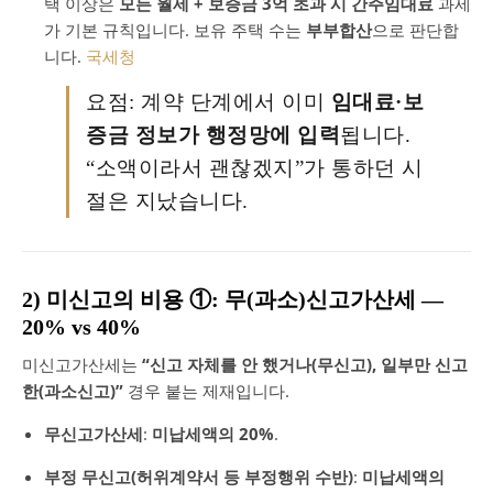
택 이상은
모든 월세 + 보증금 3억 초과 시 간주임대료
과세
가 기본 규칙입니다. 보유 주택 수는
부부합산
으로 판단합
니다.
국세청
요점: 계약 단계에서 이미
임대료·보
증금 정보가 행정망에 입력
됩니다.
“소액이라서 괜찮겠지”가 통하던 시
절은 지났습니다.
2) 미신고의 비용 ①: 무(과소)신고가산세 —
20% vs 40%
미신고가산세는
“신고 자체를 안 했거나(무신고), 일부만 신고
한(과소신고)”
경우 붙는 제재입니다.
무신고가산세
:
미납세액의 20%
.
부정 무신고(허위계약서 등 부정행위 수반)
:
미납세액의