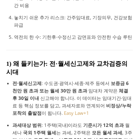
간 비용
놓치기 쉬운 추가 리스크: 간주임대료, 기장의무, 건강보험
파급
역전의 한 수: 기한후·수정신고 감면표와 안전한 수습 루틴
1) 왜 들키는가: 전·월세신고제와 교차검증의
시대
전·월세신고제
: 수도권·광역시·세종·제주 등에서
보증금 6
천만 원 초과 또는 월세 30만 원 초과
임대차 계약은
체결
후 30일 이내
신고해야 합니다. 이 데이터는 임대기간·임대
료 등 핵심 정보를 담고, 과세자료와 연계되어
비정상/누락
포착의 출발점
이 됩니다.
Easy Law
+1
과세대상 범위
: 1주택(국내)이라도
기준시가 12억 초과
월
세나
국외 1주택 월세
는 과세, 2주택은
모든 월세 과세
, 3주