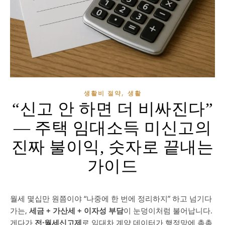
,
생활비 절약
생활
“신고 안 하면 더 비싸진다”
— 주택 임대소득 미신고의
진짜 불이익, 숫자로 끝내는
가이드
월세 몇십만 원쯤이야 “나중에 한 번에 정리하지” 하고 넘기다
가는,
세금 + 가산세 + 이자성 부담
이 눈덩이처럼 불어납니다.
게다가
전·월세신고제
로 임대차 계약 데이터가 행정망에 촘촘