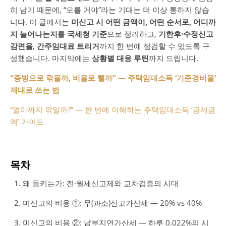
히 남기 때문에, “모를 거야”라는 기대는 더 이상 통하지 않습
니다. 이 글에서는
미신고 시 어떤 금액이, 어떤 순서로, 어디까
지 늘어나는지
를
국세청 기준
으로 정리하고,
기한후·수정신고
감면율
,
간주임대료 트리거
까지 한 번에 점검할 수 있도록 구
성했습니다. 마지막에는
상황별 대응 루틴
까지 드립니다.
“증빙으로 깎을까, 비율로 뺄까” — 주택임대소득 ‘기준경비율’
제대로 쓰는 법
“얼마까지 깎일까?” — 한 번에 이해하는 주택임대소득 ‘공제금
액’ 가이드
목차
왜 들키는가: 전·월세신고제와 교차검증의 시대
미신고의 비용 ①: 무(과소)신고가산세 — 20% vs 40%
미신고의 비용 ②: 납부지연가산세 — 하루 0.022%의 시