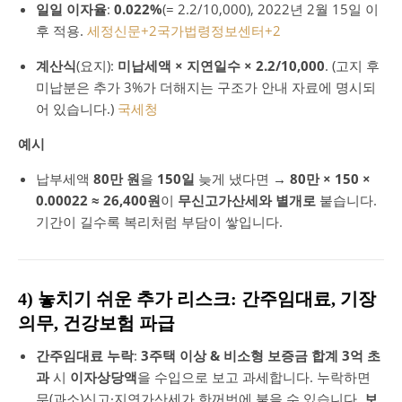
일일 이자율
:
0.022%
(= 2.2/10,000), 2022년 2월 15일 이
후 적용.
세정신문
+2
국가법령정보센터
+2
계산식
(요지):
미납세액 × 지연일수 × 2.2/10,000
. (고지 후
미납분은 추가 3%가 더해지는 구조가 안내 자료에 명시되
어 있습니다.)
국세청
예시
납부세액
80만 원
을
150일
늦게 냈다면 →
80만 × 150 ×
0.00022 ≈ 26,400원
이
무신고가산세와 별개로
붙습니다.
기간이 길수록 복리처럼 부담이 쌓입니다.
4) 놓치기 쉬운 추가 리스크: 간주임대료, 기장
의무, 건강보험 파급
간주임대료 누락
:
3주택 이상 & 비소형 보증금 합계 3억 초
과
시
이자상당액
을 수입으로 보고 과세합니다. 누락하면
무(과소)신고·지연가산세가 한꺼번에 붙을 수 있습니다.
보