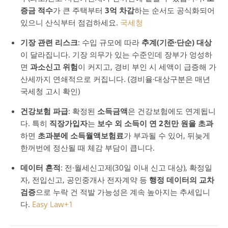
증금 적수
가 큰 주택부터
3억 차감
하는 순서도 공식화되어
있으니 산식부터 점검하세요.
국세청
기장 관련 리스크
: 수입 규모에 따라
추계(기준·단순) 대상
이 달라집니다. 기장 의무가 있는 수준인데 장부가 엉성하
면
과소신고 위험
이 커지고, 경비 부인 시 세액이 급증해 가
산세까지 연쇄적으로 커집니다. (경비율·대상구분은 매년
국세청 고시 확인)
건강보험 파급
: 확정된
소득금액
은 건강보험에도 연계됩니
다. 특히
직장가입자
는
보수 외 소득이 연 2천만 원을 초과
하면
초과분에 소득월액보험료
가 부과될 수 있어, 뒤늦게
한꺼번에 정산될 때 체감 부담이 큽니다.
데이터 흔적
: 전·월세신고제(30일 이내 신고 대상), 확정일
자, 전입신고, 공인중개사 전자계약 등
행정 데이터의 교차
검증
으로 누락 건 적발 가능성은 계속 높아지는 추세입니
다.
Easy Law
+1