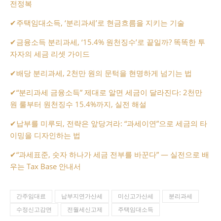
전정복
✔
주택임대소득, ‘분리과세’로 현금흐름을 지키는 기술
✔
금융소득 분리과세, ‘15.4% 원천징수’로 끝일까? 똑똑한 투
자자의 세금 리셋 가이드
✔
배당 분리과세, 2천만 원의 문턱을 현명하게 넘기는 법
✔
“분리과세 금융소득” 제대로 알면 세금이 달라진다: 2천만
원 룰부터 원천징수 15.4%까지, 실전 해설
✔
납부를 미루되, 전략은 앞당겨라: “과세이연”으로 세금의 타
이밍을 디자인하는 법
✔
“과세표준, 숫자 하나가 세금 전부를 바꾼다” — 실전으로 배
우는 Tax Base 안내서
간주임대료
납부지연가산세
미신고가산세
분리과세
수정신고감면
전월세신고제
주택임대소득