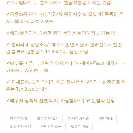
✔
주택임대소득, ‘분리과세’로 현금흐름을 지키는 기술
✔
금융소득 분리과세, ‘15.4% 원천징수’로 끝일까? 똑똑한 투
자자의 세금 리셋 가이드
✔
배당 분리과세, 2천만 원의 문턱을 현명하게 넘기는 법
✔
“분리과세 금융소득” 제대로 알면 세금이 달라진다: 2천만
원 룰부터 원천징수 15.4%까지, 실전 해설
✔
납부를 미루되, 전략은 앞당겨라: “과세이연”으로 세금의 타
이밍을 디자인하는 법
✔
“과세표준, 숫자 하나가 세금 전부를 바꾼다” — 실전으로 배
우는 Tax Base 안내서
✔
배우자 상속세 전면 폐지, 가능할까? 주요 논점과 전망
간주임대료
고가주택12억
과세대상기준
분리과세
소형주택특례
주택임대소득
필요경비율