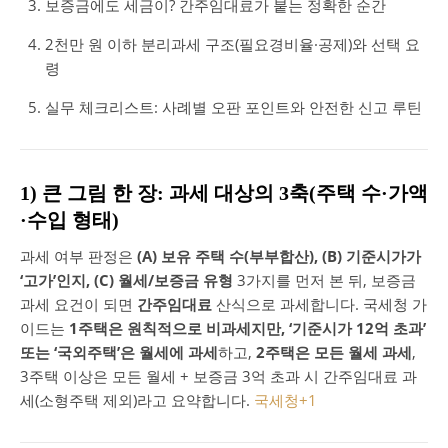
보증금에도 세금이? 간주임대료가 붙는 정확한 순간
2천만 원 이하 분리과세 구조(필요경비율·공제)와 선택 요
령
실무 체크리스트: 사례별 오판 포인트와 안전한 신고 루틴
1) 큰 그림 한 장: 과세 대상의 3축(주택 수·가액
·수입 형태)
과세 여부 판정은
(A) 보유 주택 수(부부합산), (B) 기준시가가
‘고가’인지, (C) 월세/보증금 유형
3가지를 먼저 본 뒤, 보증금
과세 요건이 되면
간주임대료
산식으로 과세합니다. 국세청 가
이드는
1주택은 원칙적으로 비과세지만, ‘기준시가 12억 초과’
또는 ‘국외주택’은 월세에 과세
하고,
2주택은 모든 월세 과세
,
3주택 이상은 모든 월세 + 보증금 3억 초과 시 간주임대료 과
세(소형주택 제외)라고 요약합니다.
국세청
+1