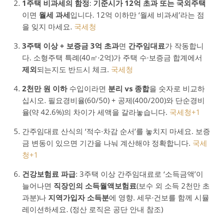
1주택 비과세의 함정
:
기준시가 12억 초과 또는 국외주택
이면
월세 과세
입니다. 12억 이하만 ‘월세 비과세’라는 점
을 잊지 마세요.
국세청
3주택 이상 + 보증금 3억 초과
면
간주임대료
가 작동합니
다. 소형주택 특례(40㎡·2억)가 주택 수·보증금 합계에서
제외
되는지도 반드시 체크.
국세청
2천만 원 이하
수입이라면
분리 vs 종합
을 숫자로 비교하
십시오. 필요경비율(60/50) + 공제(400/200)와 단순경비
율(약 42.6%)의 차이가 세액을 갈라놓습니다.
국세청
+1
간주임대료 산식의 ‘적수·차감 순서’를 놓치지 마세요. 보증
금 변동이 있으면 기간을 나눠 계산해야 정확합니다.
국세
청
+1
건강보험료 파급
: 3주택 이상 간주임대료로 ‘소득금액’이
늘어나면
직장인의 소득월액보험료
(보수 외 소득 2천만 초
과분)나
지역가입자 소득분
에 영향. 세무·건보를 함께 시뮬
레이션하세요. (정산 로직은 공단 안내 참조)