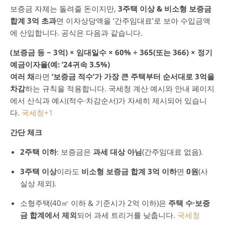
보증금 자체는 돌려줄 돈이지만,
3주택 이상 & 비소형 보증금
합계 3억 초과
면 이자상당액을 ‘간주임대료’로 보아 수입금액
에 산입합니다. 공식은 다음과 같습니다.
(보증금 등 − 3억) × 임대일수 × 60% ÷ 365(또는 366) × 정기
예금이자율(예: ’24귀속 3.5%)
여러 채
라면
‘보증금 적수’가 가장 큰 주택부터 순서대로 3억을
차감
하는 규칙을 적용합니다. 국세청 계산 예시와 안내 페이지
에서 산식과 예시(적수·차감순서)가 자세히 제시되어 있습니
다.
국세청
+1
간단 체크
2주택 이하
: 보증금은
과세 대상 아님
(간주임대료 없음).
3주택 이상
이라도
비소형 보증금 합계 3억 이하
면
0원
(사
실상 제외).
소형주택(40㎡ 이하 & 기준시가 2억 이하)은
주택 수·보증
금 합계에서 제외
되어 과세 트리거를 낮춥니다.
국세청