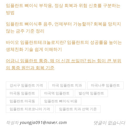
임플란트 뼈이식 부작용, 정상 회복과 위험 신호를 구분하는
방법
임플란트 뼈이식후 음주, 언제부터 가능할까? 회복을 망치지
않는 금주 기준 정리
바이오 임플란트테크놀로지란? 임플란트의 성공률을 높이는
생체친화 기술 쉽게 이해하기
어금니 임플란트 통증, 왜 더 신경 쓰일까? 씹는 힘이 큰 부위
의 통증 원인과 회복 기준
강서구 임플란트 가격
마곡 임플란트 치과
마곡나루 임플란트
마곡동 임플란트
마곡역 임플란트
발산역 임플란트
임플란트 마곡동
임플란트 뼈이식 비용
임플란트 지르코니아 가격
임플란트 치과 선택 기준
작성자
youngja091@naver.com
댓글이 없습니다