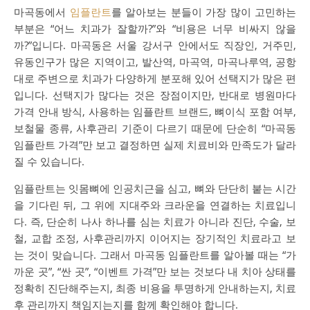
마곡동에서
임플란트
를 알아보는 분들이 가장 많이 고민하는
부분은 “어느 치과가 잘할까?”와 “비용은 너무 비싸지 않을
까?”입니다. 마곡동은 서울 강서구 안에서도 직장인, 거주민,
유동인구가 많은 지역이고, 발산역, 마곡역, 마곡나루역, 공항
대로 주변으로 치과가 다양하게 분포해 있어 선택지가 많은 편
입니다. 선택지가 많다는 것은 장점이지만, 반대로 병원마다
가격 안내 방식, 사용하는 임플란트 브랜드, 뼈이식 포함 여부,
보철물 종류, 사후관리 기준이 다르기 때문에 단순히 “마곡동
임플란트 가격”만 보고 결정하면 실제 치료비와 만족도가 달라
질 수 있습니다.
임플란트는 잇몸뼈에 인공치근을 심고, 뼈와 단단히 붙는 시간
을 기다린 뒤, 그 위에 지대주와 크라운을 연결하는 치료입니
다. 즉, 단순히 나사 하나를 심는 치료가 아니라 진단, 수술, 보
철, 교합 조정, 사후관리까지 이어지는 장기적인 치료라고 보
는 것이 맞습니다. 그래서 마곡동 임플란트를 알아볼 때는 “가
까운 곳”, “싼 곳”, “이벤트 가격”만 보는 것보다 내 치아 상태를
정확히 진단해주는지, 최종 비용을 투명하게 안내하는지, 치료
후 관리까지 책임지는지를 함께 확인해야 합니다.