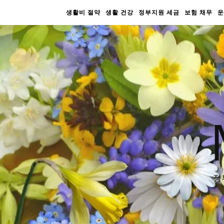
생활비 절약
생활 건강
정부지원 세금
보험 채무
운
정