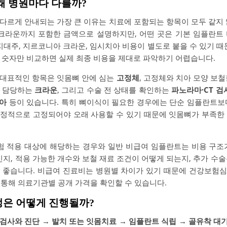
 왜 병원마다 다를까?
다르게 안내되는 가장 큰 이유는 치료에 포함되는 항목이 모두 같지 
 크라운까지 포함한 금액으로 설명하지만, 어떤 곳은 기본 임플란트
지대주, 지르코니아 크라운, 임시치아 비용이 별도로 붙을 수 있기 때문
처럼 숫자만 비교하면 실제 최종 비용을 제대로 파악하기 어렵습니다.
대표적인 항목은 잇몸뼈 안에 심는
고정체
, 고정체와 치아 모양 보
을 담당하는
크라운
, 그리고 수술 전 상태를 확인하는
파노라마·CT 검
치아
등이 있습니다. 특히 뼈이식이 필요한 경우에는 단순 임플란트보
정적으로 고정되어야 오래 사용할 수 있기 때문에 잇몸뼈가 부족한
보험 적용 대상에 해당하는 경우와 일반 비급여 임플란트는 비용 구조
인지, 적용 가능한 개수와 보철 재료 조건이 어떻게 되는지, 추가 수
 좋습니다. 비급여 진료비는 병원별 차이가 있기 때문에 건강보험
을 통해 의료기관별 공개 가격을 확인할 수 있습니다.
정은 어떻게 진행될까?
검사와 진단 → 발치 또는 잇몸치료 → 임플란트 식립 → 골유착 대기