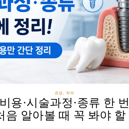
,
건강
치아
비용·시술과정·종류 한 
 처음 알아볼 때 꼭 봐야 할