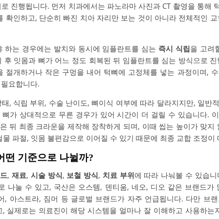
로 진행됩니다. 먼저 치과에서는 파노라마 사진과 CT 촬영을 통해 턱
를 확인하고, 단순히 빠진 치아 자리만 보는 것이 아니라 전체적인 
야 하는 경우에는 발치와 동시에 임플란트를 심는
즉시 식립
을 고려
치 후 잇몸과 뼈가 어느 정도 회복된 뒤 임플란트를 심는 방식으로 진
을 절개하거나 작은 구멍을 내어 턱뼈에 고정체를 넣는 과정이며, 
 필요합니다.
태, 식립 부위, 수술 난이도, 뼈이식 여부에 따라 달라지지만, 일
 뼈가 상대적으로 무른 경우가 있어 시간이 더 걸릴 수 있습니다. 
은 뒤 최종 크라운을 제작해 장착하게 되며, 이때 씹는 높이가 맞지 
철물 파절, 잇몸 불편감으로 이어질 수 있기 때문에 최종 교합 조정이
 어떤 기준으로 나뉠까?
랜드
,
재료
,
시술 방식
,
보철 방식
,
치료 부위
에 따라 나눠볼 수 있습니
나눌 수 있고, 국산은 오스템, 덴티움, 네오, 디오 같은 브랜드가
, 아스트라, 짐머 등 글로벌 브랜드가 자주 언급됩니다. 다만 브
고, 실제로는 의료진이 해당 시스템을 얼마나 잘 이해하고 사용하는지