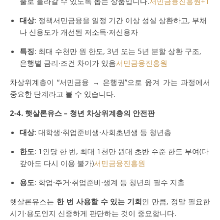
출로 올라갈 수 있도록 돕는 상품입니다.
서민금융진흥원
+1
대상
: 정책서민금융을 일정 기간 이상 성실 상환하고, 부채
나 신용도가 개선된 저소득·저신용자
특징
: 최대 수천만 원 한도, 3년 또는 5년 분할 상환 구조,
은행별 금리·조건 차이가 있음
서민금융진흥원
차상위계층이 “서민금융 → 은행권”으로 옮겨 가는 과정에서
중요한 단계라고 볼 수 있습니다.
2-4. 햇살론유스 – 청년 차상위계층의 안전판
대상
: 대학생·취업준비생·사회초년생 등 청년층
한도
: 1인당 한 번, 최대 1천만 원대 초반 수준 한도 부여(다
갚아도 다시 이용 불가)
서민금융진흥원
용도
: 학업·주거·취업준비·생계 등 청년의 필수 지출
햇살론유스는
한 번 사용할 수 있는 기회
인 만큼, 정말 필요한
시기·용도인지 신중하게 판단하는 것이 중요합니다.