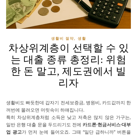
,
생활비 절약
생활
차상위계층이 선택할 수 있
는 대출 종류 총정리: 위험
한 돈 말고, 제도권에서 빌
리자
생활비도 빠듯한데 갑자기 전세보증금, 병원비, 카드값까지 한
꺼번에 몰려오면 머릿속이 하얘집니다.
특히 차상위계층처럼 소득은 낮고 저축은 많지 않은 가구는,
일반 은행 대출 문을 두드리기도 전에
카드론·현금서비스·대부
업 광고
가 먼저 눈에 들어오죠. 그때 “일단 급하니까” 버튼을