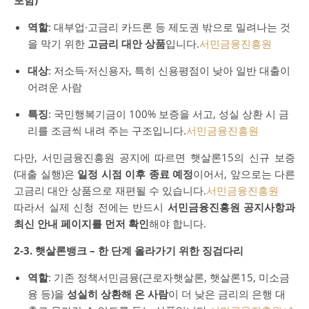
포함)
역할
: 대부업·고금리 카드론 등 제도권 밖으로 밀려나는 것
을 막기 위한
고금리 대안 상품
입니다.
서민금융진흥원
대상
: 저소득·저신용자, 특히 신용평점이 낮아 일반 대출이
어려운 사람
특징
: 국민행복기금이 100% 보증을 서고, 성실 상환 시 금
리를 조금씩 내려 주는 구조입니다.
서민금융진흥원
다만, 서민금융진흥원 공지에 따르면 햇살론15의 신규 보증
(대출 실행)은
일정 시점 이후 종료 예정
이어서, 앞으로는 다른
고금리 대안 상품으로 재편될 수 있습니다.
서민금융진흥원
따라서 실제 신청 전에는 반드시
서민금융진흥원 공지사항과
최신 안내 페이지를 먼저 확인
해야 합니다.
2-3. 햇살론뱅크 – 한 단계 올라가기 위한 징검다리
역할
: 기존 정책서민금융(근로자햇살론, 햇살론15, 미소금
융 등)을
성실히 상환해 온 사람
이 더 낮은 금리의 은행 대