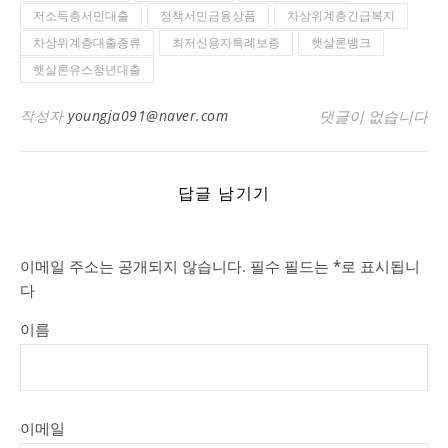
저소득층서민대출
정책서민금융상품
차상위계층긴급복지
차상위계층대출종류
최저신용자특례보증
햇살론뱅크
햇살론유스청년대출
작성자
youngja091@naver.com
댓글이 없습니다
답글 남기기
이메일 주소는 공개되지 않습니다.
필수 필드는
*
로 표시됩니
다
이름
이메일