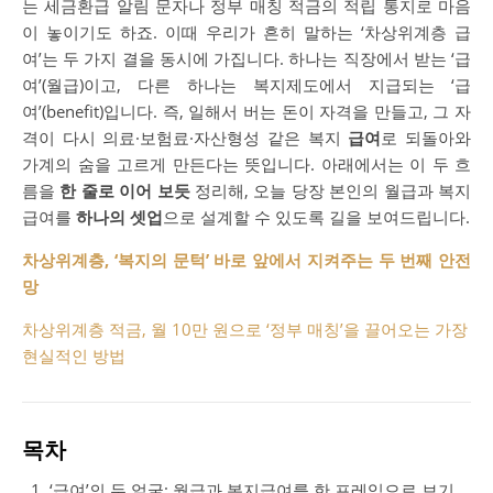
는 세금환급 알림 문자나 정부 매칭 적금의 적립 통지로 마음
이 놓이기도 하죠. 이때 우리가 흔히 말하는 ‘차상위계층 급
여’는 두 가지 결을 동시에 가집니다. 하나는 직장에서 받는 ‘급
여’(월급)이고, 다른 하나는 복지제도에서 지급되는 ‘급
여’(benefit)입니다. 즉, 일해서 버는 돈이 자격을 만들고, 그 자
격이 다시 의료·보험료·자산형성 같은 복지
급여
로 되돌아와
가계의 숨을 고르게 만든다는 뜻입니다. 아래에서는 이 두 흐
름을
한 줄로 이어 보듯
정리해, 오늘 당장 본인의 월급과 복지
급여를
하나의 셋업
으로 설계할 수 있도록 길을 보여드립니다.
차상위계층, ‘복지의 문턱’ 바로 앞에서 지켜주는 두 번째 안전
망
차상위계층 적금, 월 10만 원으로 ‘정부 매칭’을 끌어오는 가장
현실적인 방법
목차
‘급여’의 두 얼굴: 월급과 복지급여를 한 프레임으로 보기