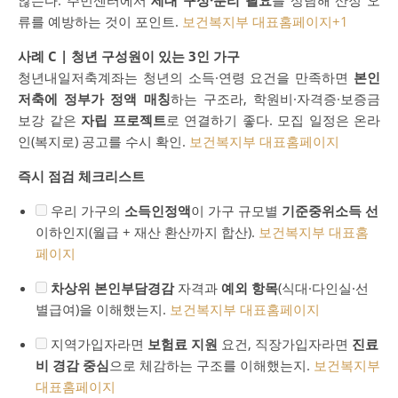
않는다. 주민센터에서
세대 구성·분리 필요
를 상담해 산정 오
류를 예방하는 것이 포인트.
보건복지부 대표홈페이지
+1
사례 C | 청년 구성원이 있는 3인 가구
청년내일저축계좌는 청년의 소득·연령 요건을 만족하면
본인
저축에 정부가 정액 매칭
하는 구조라, 학원비·자격증·보증금
보강 같은
자립 프로젝트
로 연결하기 좋다. 모집 일정은 온라
인(복지로) 공고를 수시 확인.
보건복지부 대표홈페이지
즉시 점검 체크리스트
우리 가구의
소득인정액
이 가구 규모별
기준중위소득 선
이하인지(월급 + 재산 환산까지 합산).
보건복지부 대표홈
페이지
차상위 본인부담경감
자격과
예외 항목
(식대·다인실·선
별급여)을 이해했는지.
보건복지부 대표홈페이지
지역가입자라면
보험료 지원
요건, 직장가입자라면
진료
비 경감 중심
으로 체감하는 구조를 이해했는지.
보건복지부
대표홈페이지