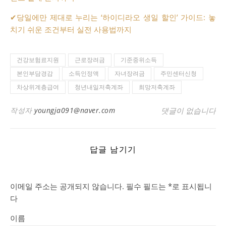
✔
당일에만 제대로 누리는 ‘하이디라오 생일 할인’ 가이드: 놓
치기 쉬운 조건부터 실전 사용법까지
건강보험료지원
근로장려금
기준중위소득
본인부담경감
소득인정액
자녀장려금
주민센터신청
차상위계층급여
청년내일저축계좌
희망저축계좌
작성자
youngja091@naver.com
댓글이 없습니다
답글 남기기
이메일 주소는 공개되지 않습니다.
필수 필드는
*
로 표시됩니
다
이름