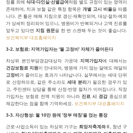
정률 외에
식대·다인실·선별급여
처럼 별도 규정이 있는 영역이
존재하며, 치과 보철 같은 특정 항목은
개별 고시 비율
을 따릅
니다. 큰 틀은 매해 지침으로 갱신·재확인되며, 대상·절차·예외
가 상세히 정리되어 있으니, 병원비가 반복되거나 고액 진료를
앞두고 있다면
지침 원문
을 한 번 스캔해 두는 것이 좋습니다.
보건복지부 대표홈페이지
3-2. 보험료: 지역가입자는 ‘월 고정비’ 자체가 줄어든다
차상위 본인부담경감대상자 가운데
지역가입자
에 대해서는
건강보험료 지원
이 안내되어, 병원에 가지 않는 달에도 매달의
고정비
가 줄어드는 효과가 나타납니다. 실무에서는 세대 단위
로 산정하므로, 같은 주소라도
세대 분리
가 필요한 경우가 있
고, 주민센터 상담을 통해 산정·반영 절차가 이어집니다. 직장
가입자는 보험료 전액 지원이 아니라
진료 시 경감
중심으로
체감한다는 점을 함께 기억하세요.
보건복지부 대표홈페이지
3-3. 자산형성: 월 10만 원에 ‘정부 매칭’을 얹는 통장
근로·사업소득이 있는 차상위 가구는
희망저축계좌Ⅱ
, 청년 구