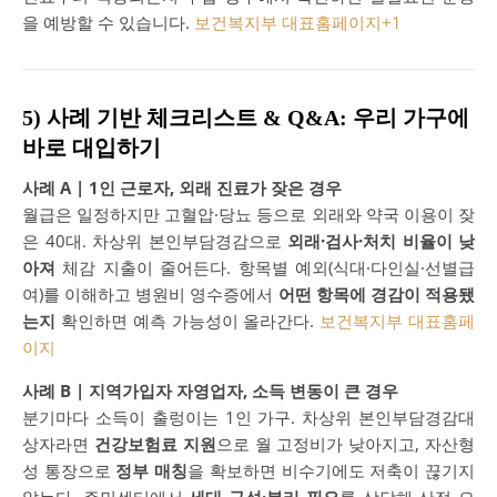
을 예방할 수 있습니다.
보건복지부 대표홈페이지
+1
5) 사례 기반 체크리스트 & Q&A: 우리 가구에
바로 대입하기
사례 A | 1인 근로자, 외래 진료가 잦은 경우
월급은 일정하지만 고혈압·당뇨 등으로 외래와 약국 이용이 잦
은 40대. 차상위 본인부담경감으로
외래·검사·처치 비율이 낮
아져
체감 지출이 줄어든다. 항목별 예외(식대·다인실·선별급
여)를 이해하고 병원비 영수증에서
어떤 항목에 경감이 적용됐
는지
확인하면 예측 가능성이 올라간다.
보건복지부 대표홈페
이지
사례 B | 지역가입자 자영업자, 소득 변동이 큰 경우
분기마다 소득이 출렁이는 1인 가구. 차상위 본인부담경감대
상자라면
건강보험료 지원
으로 월 고정비가 낮아지고, 자산형
성 통장으로
정부 매칭
을 확보하면 비수기에도 저축이 끊기지