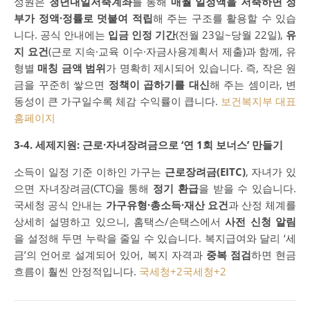
성원은
청년내일저축계좌
를 통해
매월 일정액을 저축하면 정
부가 정액·정률로 덧붙여 적립
해 주는 구조를 활용할 수 있습
니다. 공식 안내에는
입금 인정 기간
(전월 23일~당월 22일),
유
지 요건
(근로 지속·교육 이수·자금사용계획서 제출)과 함께, 유
형별
매칭 금액 범위
가 명확히 제시되어 있습니다. 즉, 작은 원
금을 꾸준히 쌓으면
정책이 곱하기를 대신
해 주는 셈이라, 변
동성이 큰 가구일수록 체감 수익률이 큽니다.
보건복지부 대표
홈페이지
3-4. 세제지원: 근로·자녀장려금으로 ‘연 1회 보너스’ 만들기
소득이 일정 기준 이하인 가구는
근로장려금(EITC)
, 자녀가 있
으면 자녀장려금(CTC)을 통해
정기 환급
을 받을 수 있습니다.
국세청 공식 안내는
가구유형·총소득·재산 요건
과 산정 체계를
상세히 설명하고 있으니, 홈택스/손택스에서
사전 신청 알림
을 설정해 두면 누락을 줄일 수 있습니다. 복지급여와 달리 ‘세
금’의 언어로 설계되어 있어, 복지 자격과
중복 점검
하면 현금
흐름이 훨씬 안정적입니다.
국세청
+2
국세청
+2