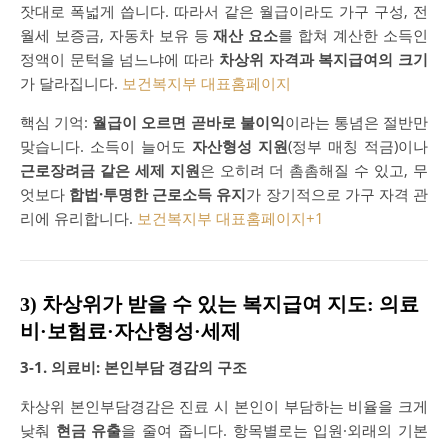
잣대로 폭넓게 씁니다. 따라서 같은 월급이라도 가구 구성, 전
월세 보증금, 자동차 보유 등
재산 요소
를 합쳐 계산한 소득인
정액이 문턱을 넘느냐에 따라
차상위 자격과 복지급여의 크기
가 달라집니다.
보건복지부 대표홈페이지
핵심 기억:
월급이 오르면 곧바로 불이익
이라는 통념은 절반만
맞습니다. 소득이 늘어도
자산형성 지원
(정부 매칭 적금)이나
근로장려금 같은 세제 지원
은 오히려 더 촘촘해질 수 있고, 무
엇보다
합법·투명한 근로소득 유지
가 장기적으로 가구 자격 관
리에 유리합니다.
보건복지부 대표홈페이지
+1
3) 차상위가 받을 수 있는 복지급여 지도: 의료
비·보험료·자산형성·세제
3-1. 의료비: 본인부담 경감의 구조
차상위 본인부담경감은 진료 시 본인이 부담하는 비율을 크게
낮춰
현금 유출
을 줄여 줍니다. 항목별로는 입원·외래의 기본