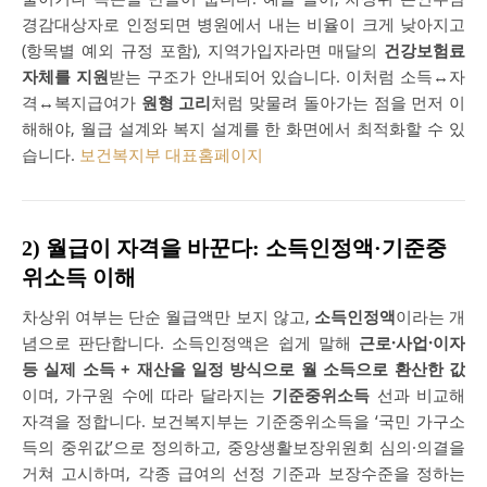
경감대상자로 인정되면 병원에서 내는 비율이 크게 낮아지고
(항목별 예외 규정 포함), 지역가입자라면 매달의
건강보험료
자체를 지원
받는 구조가 안내되어 있습니다. 이처럼 소득↔자
격↔복지급여가
원형 고리
처럼 맞물려 돌아가는 점을 먼저 이
해해야, 월급 설계와 복지 설계를 한 화면에서 최적화할 수 있
습니다.
보건복지부 대표홈페이지
2) 월급이 자격을 바꾼다: 소득인정액·기준중
위소득 이해
차상위 여부는 단순 월급액만 보지 않고,
소득인정액
이라는 개
념으로 판단합니다. 소득인정액은 쉽게 말해
근로·사업·이자
등 실제 소득 + 재산을 일정 방식으로 월 소득으로 환산한 값
이며, 가구원 수에 따라 달라지는
기준중위소득
선과 비교해
자격을 정합니다. 보건복지부는 기준중위소득을 ‘국민 가구소
득의 중위값’으로 정의하고, 중앙생활보장위원회 심의·의결을
거쳐 고시하며, 각종 급여의 선정 기준과 보장수준을 정하는