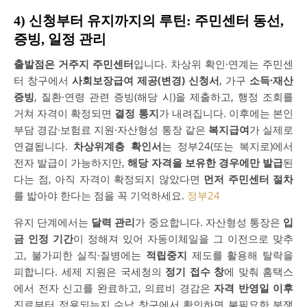
4) 신청부터 유지까지의 루틴: 주민센터 동선,
증빙, 일정 관리
출발점은 거주지 주민센터
입니다. 차상위 확인·연계는 주민센
터 창구에서
사회보장급여 제공(변경) 신청서
, 가구
소득·재산
증빙
, 질환·연령 관련 증빙(해당 시)을 제출하고, 행정 조회를
거쳐 자격이 확정되면
결정 통지
가 내려집니다. 이후에는 본인
부담 경감·보험료 지원·자산형성 통장 같은
복지급여
가 실제로
연결됩니다.
차상위계층 확인서
는 정부24(또는 복지로)에서
전자 발급이 가능하지만,
해당 자격을 보유한 경우에만 발급
된
다는 점, 아직 자격이 확정되지 않았다면
먼저 주민센터 절차
를 밟아야 한다는 점을 꼭 기억하세요.
정부24
유지 단계에서는
달력 관리
가 중요합니다. 자산형성 통장은
입
금 인정 기간
이 정해져 있어 자동이체일을 그 이전으로 맞추
고, 불가피한 실직·질병에는
적립중지
제도를 활용해 탈락을
피합니다. 세제 지원은 국세청의
정기 접수 창
에 맞춰 홈택스
에서 전자 신고를 완료하고, 의료비 경감은
자격 반영일 이후
진료부터 적용되는지 수납 창구에서 확인하면 불필요한 분쟁