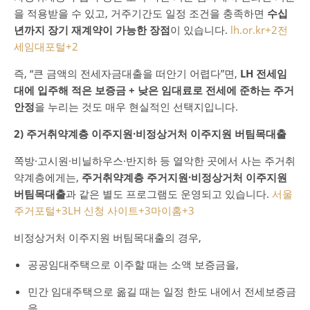
을 적용받을 수 있고, 거주기간도 일정 조건을 충족하면
수십
년까지 장기 재계약이 가능한 장점
이 있습니다.
lh.or.kr
+2
전
세임대포털
+2
즉, “큰 금액의 전세자금대출을 떠안기 어렵다”면,
LH 전세임
대에 입주해 적은 보증금 + 낮은 임대료로 전세에 준하는 주거
안정
을 누리는 것도 매우 현실적인 선택지입니다.
2) 주거취약계층 이주지원·비정상거처 이주지원 버팀목대출
쪽방·고시원·비닐하우스·반지하 등 열악한 곳에서 사는 주거취
약계층에게는,
주거취약계층 주거지원·비정상거처 이주지원
버팀목대출
과 같은 별도 프로그램도 운영되고 있습니다.
서울
주거포털
+3
LH 신청 사이트
+3
마이홈
+3
비정상거처 이주지원 버팀목대출의 경우,
공공임대주택으로 이주할 때는 소액 보증금을,
민간 임대주택으로 옮길 때는 일정 한도 내에서 전세보증금
을