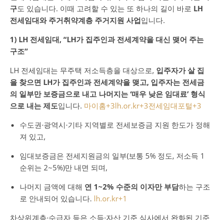
구
도 있습니다. 이때 고려할 수 있는 또 하나의 길이 바로
LH
전세임대와 주거취약계층 주거지원 사업
입니다.
1) LH 전세임대, “LH가 집주인과 전세계약을 대신 맺어 주는
구조”
LH 전세임대는 무주택 저소득층을 대상으로,
입주자가 살 집
을 찾으면 LH가 집주인과 전세계약을 맺고, 입주자는 전세금
의 일부만 보증금으로 내고 나머지는 ‘매우 낮은 임대료’ 형식
으로 내는 제도
입니다.
마이홈
+3
lh.or.kr
+3
전세임대포털
+3
수도권·광역시·기타 지역별로 전세보증금 지원 한도가 정해
져 있고,
임대보증금은 전세지원금의 일부(보통 5% 정도, 저소득 1
순위는 2~5%)만 내면 되며,
나머지 금액에 대해
연 1~2% 수준의 이자만 부담
하는 구조
로 안내되어 있습니다.
lh.or.kr
+1
차상위계층·수급자 등은 소득·자산 기준 심사에서 완화된 기준