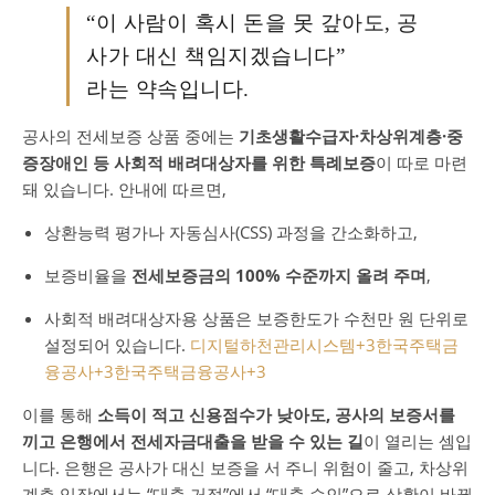
“이 사람이 혹시 돈을 못 갚아도, 공
사가 대신 책임지겠습니다”
라는 약속입니다.
공사의 전세보증 상품 중에는
기초생활수급자·차상위계층·중
증장애인 등 사회적 배려대상자를 위한 특례보증
이 따로 마련
돼 있습니다. 안내에 따르면,
상환능력 평가나 자동심사(CSS) 과정을 간소화하고,
보증비율을
전세보증금의 100% 수준까지 올려 주며
,
사회적 배려대상자용 상품은 보증한도가 수천만 원 단위로
설정되어 있습니다.
디지털하천관리시스템
+3
한국주택금
융공사
+3
한국주택금융공사
+3
이를 통해
소득이 적고 신용점수가 낮아도, 공사의 보증서를
끼고 은행에서 전세자금대출을 받을 수 있는 길
이 열리는 셈입
니다. 은행은 공사가 대신 보증을 서 주니 위험이 줄고, 차상위
계층 입장에서는 “대출 거절”에서 “대출 승인”으로 상황이 바뀔