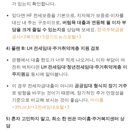
가 있는지 확인합니다.
있다면 HF 전세보증을 기본으로, 지자체가 보증료·이자를
대신 내 주는 구조이므로,
버팀목 대출과 연동해 월 이자 부
담을 크게 줄일 수 있는지
를 상담해 보세요.
한국주택금융
공사
+3
복지로
+3
경기도뉴스포털
+3
4) 플랜 B: LH 전세임대·주거취약계층 지원 검토
은행에서 대출 한도가 너무 적게 나오거나, 이자 부담이 여
전히 벅차다면
LH 전세임대·청년전세임대·주거취약계층 이
주지원
을 동시에 알아봅니다.
이 경우 전세자금대출이 아니라
공공임대 형식의 장기 거주
로 방향을 바꾸는 것이기 때문에, 장기적인 주거 안정성을
기준으로 비교해 보시는 것이 좋습니다.
마이홈
+3
lh.or.kr
+3
전세임대포털
+3
5) 혼자 고민하지 말고, 최소 한 번은 마이홈·주거복지센터 상
담