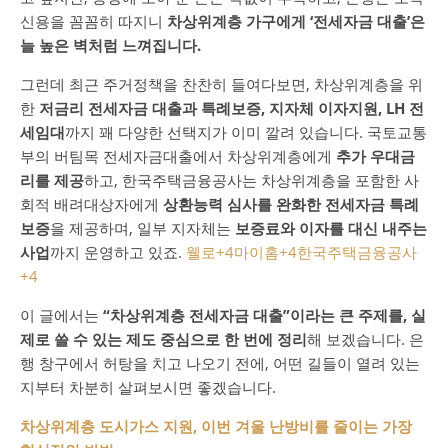
신용을 꼼꼼히 따지니
차상위계층 가구에게 ‘전세자금 대출’은
늘 높은 벽처럼 느껴집니다.
그런데 최근 주거정책을 찬찬히 들여다보면, 차상위계층을 위
한
저금리 전세자금 대출과 특례보증, 지자체 이자지원, LH 전
세임대
까지 꽤 다양한 선택지가 이미 깔려 있습니다. 국토교통
부의 버팀목 전세자금대출에서 차상위계층에게
추가 우대금
리를 제공
하고, 한국주택금융공사는 차상위계층을 포함한 사
회적 배려대상자에게
상환능력 심사를 완화한 전세자금 특례
보증
을 제공하며, 일부 지자체는
보증료와 이자를 대신 내주는
사업
까지 운영하고 있죠.
웰로
+4
마이홈
+4
한국주택금융공사
+4
이 글에서는
“차상위계층 전세자금 대출”이라는 큰 주제를, 실
제로 쓸 수 있는 제도 중심으로 한 번에 정리
해 보겠습니다. 은
행 창구에서 허탕을 치고 나오기 전에, 어떤 길들이 열려 있는
지부터 차분히 살펴보시면 좋겠습니다.
차상위계층 도시가스 지원, 이번 겨울 난방비를 줄이는 가장