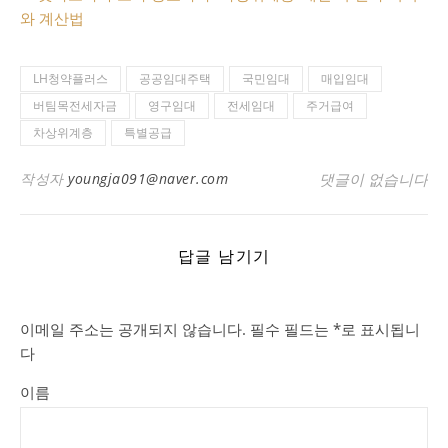
와 계산법
LH청약플러스
공공임대주택
국민임대
매입임대
버팀목전세자금
영구임대
전세임대
주거급여
차상위계층
특별공급
작성자
youngja091@naver.com
댓글이 없습니다
답글 남기기
이메일 주소는 공개되지 않습니다.
필수 필드는
*
로 표시됩니
다
이름