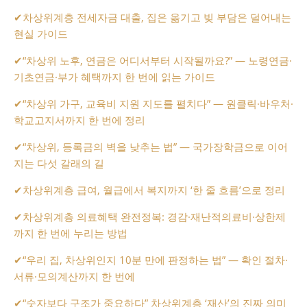
✔
차상위계층 전세자금 대출, 집은 옮기고 빚 부담은 덜어내는
현실 가이드
✔
“차상위 노후, 연금은 어디서부터 시작될까요?” — 노령연금·
기초연금·부가 혜택까지 한 번에 읽는 가이드
✔
“차상위 가구, 교육비 지원 지도를 펼치다” — 원클릭·바우처·
학교고지서까지 한 번에 정리
✔
“차상위, 등록금의 벽을 낮추는 법” — 국가장학금으로 이어
지는 다섯 갈래의 길
✔
차상위계층 급여, 월급에서 복지까지 ‘한 줄 흐름’으로 정리
✔
차상위계층 의료혜택 완전정복: 경감·재난적의료비·상한제
까지 한 번에 누리는 방법
✔
“우리 집, 차상위인지 10분 만에 판정하는 법” — 확인 절차·
서류·모의계산까지 한 번에
✔
“숫자보다 구조가 중요하다” 차상위계층 ‘재산’의 진짜 의미