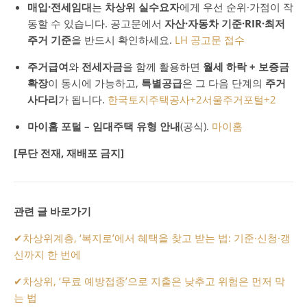
매입·전세임대
는
차상위 실수요자
에게 우선 순위·가점이 작
동할 수 있습니다. 공고문에서
자산·자동차 기준·RIR·최저
주거 기준
을 반드시 확인하세요.
LH 공고문 접수
주거급여
와
전세자금
을 함께 활용하면
월세 하락 + 보증금
확장
이 동시에 가능하고,
특별공급
은 그 다음 단계의
주거
사다리
가 됩니다.
한국토지주택공사
+2
서울주거포털
+2
마이홈 포털 – 임대주택 유형 안내
(공식).
마이홈
[무단 전재, 재배포 금지]
관련 글 바로가기
✔
차상위계층, ‘복지로’에서 혜택을 찾고 받는 법: 기준·신청·갱
신까지 한 번에
✔
차상위, ‘무료 예방접종’으로 지출은 낮추고 위험은 먼저 막
는 법