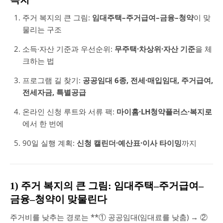
주거 복지의 큰 그림:
임대주택–주거급여–금융–청약
이 맞
물리는 구조
소득·자산 기준과 우선순위:
무주택·차상위·자산 기준
을 체
크하는 법
프로그램 길 찾기:
공공임대 6종, 전세·매입임대, 주거급여,
전세자금, 특별공급
온라인 신청 루트와 서류 팩:
마이홈·LH청약플러스·복지로
에서 한 번에
90일 실행 계획:
신청 캘린더·예산표·이사 타이밍
까지
1) 주거 복지의 큰 그림: 임대주택–주거급여–
금융–청약이 맞물린다
주거비를 낮추는 경로는 **① 공공임대(임대료를 낮춤) → ②