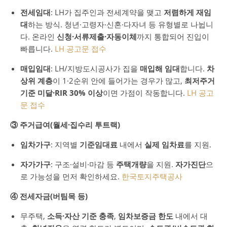
전세임대
: LH가 집주인과 전세계약을 맺고
저렴하게 재임
대
하는 방식. 청년·고령자·신혼·다자녀 등 유형별로 나뉩니
다. 온라인
신청·서류제출·자동이체
까지 통합되어 진입이
빠릅니다.
LH 공고문 접수
매입임대
: LH/지방도시공사가 집을
매입해 임대
합니다.
차
상위 계층
이 1·2순위 안에 들어가는 경우가 많고,
최저주거
기준 미달·RIR 30% 이상
이면 가점이 작동합니다.
LH 공고
문 접수
③ 주거급여(월세·집수리 투트랙)
임차가구
: 지역별
기준임대료
내에서
실제 임차료
를 지원.
자가가구
: 구조·설비·마감 등
주택개량
을 지원.
자가진단
으
로 가능성을 먼저 확인하세요.
한국토지주택공사
④ 전세자금(버팀목 등)
무주택,
소득·자산 기준 충족
,
임차보증금 한도
내에서 대