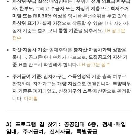
차상위·수급 실적
:
매입임대
는 1순위에
생계·의료급여 수급
자
,
한부모
, 그리고
수급자 또는 차상위 계층
으로
최저주거
미달 또는 RIR 30% 이상
을 명시한 우선순위를 두고 있어,
차상위 표기가 실제 가점
으로 작동할 수 있습니다. 자산·자
동차 기준도 함께 보니
통합 기준
을 맞추세요.
LH 공고문
접수
자산·자동차 기준
: 임대주택은
총자산·자동차가액 상한
을
둡니다. 공고문마다 수치가 다르므로,
모집공고의 자산 기
준 표
를 반드시 확인해야 합니다.
LH 공고문 접수
주거급여 기준
: 임차가구는
소득인정액
기준 충족 여부로
판정하며, 자가가구는
개량 지원
으로 연결됩니다.
부양의무
자 기준은 폐지
되었고,
신청가구의 소득·재산만
으로 판정합
니다.
마이홈
3) 프로그램 길 찾기: 공공임대 6종, 전세·매입
임대, 주거급여, 전세자금, 특별공급