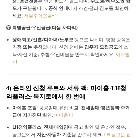
출.
청년전용
은 연령·한도가 별도이며,
수도권/비수도권 한
도
가 구분됩니다.
공식 안내
에서 조건·금리·한도를 확인하
세요.
서울주거포털
+1
⑤ 특별공급·우선공급(다음 사다리)
생애최초/신혼/다자녀/노부모
등으로 나뉘며, 당첨 방식은
가점 또는 추첨
입니다. 신청 전에는
입주자 모집공고
의 소
득·자산 기준, 추첨·우선비율을 반드시 확인하세요.
이지법
+1
4) 온라인 신청 루트와 서류 팩: 마이홈·LH청
약플러스·복지로에서 한 번에
마이홈 포털
: 공공임대 유형 비교,
전세임대·청년정책·주거
급여 자가진단
확인.
마이홈
+1
LH청약플러스
:
전세·매입임대
공고 확인 및 온라인 접수,
공고문에서
자산·자동차 기준
을 반드시 체크.
LH 공고문 접