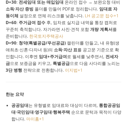
D+30
:
전세임대 또는 매입임대
온라인 접수 → 보완요청 대비
소득·자산 증빙
폴더를 만들어 PDF로 정리합니다.
임대료 자
동이체
설정으로 연체 리스크를 낮춥니다.
LH 공고문 접수
+1
D+60
:
주거급여 접수
후, 임차료 실지급 내역을 통장 캡처로
꾸준히 축적합니다. 자가라면 사진·견적 포함
개량 계획서
를
준비합니다.
한국토지주택공사
D+90
:
청약(특별공급/우선공급)
캘린더를 만들고, 내 유형(생
애최초·신혼·다자녀 등)의
소득·자산 표
를 공고문 기준으로 확
인합니다. 이후엔
임대+주거급여
로 월세를 낮추면서,
전세자
금
으로 보증금을 키우고,
특별공급
으로 다음 사다리를 노리는
3단 병행
전략으로 전환합니다.
이지법
+1
한눈 요약
공공임대
는 유형별로 임대료와 대상이 다르며,
통합공공임
대·국민임대·영구임대·행복주택
순으로 문턱과 목적이 다양
합니다.
마이홈
+1