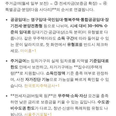
주거급여(월세 일부 보전) → ③ 전세자금(보증금 확장) → ④
특별공급·분양(다음 사다리)**의 순서로 연결됩니다.
공공임대
는
영구임대·국민임대·행복주택·통합공공임대·장
기전세·분양전환형
등으로 나뉘며,
시세 대비 30~90% 수
준의 임대료
·임대기간·공급대상(소득 분위)이 유형별로 다
릅니다. 같은 무주택이라도
소득 구간
에 따라 들어갈 수 있
는 문이 달라지므로, 첫 화면에서
유형표
를 반드시 체크하
세요.
마이홈
+1
주거급여
는 임차가구의 실제 임차료를 지역별
기준임대료
한도
안에서 보전하고, 자가가구에는 **집수리(주택개
량)**로 지원합니다.
소득인정액
기준 충족 여부로 판정하
며, 사전
자가진단 기능
으로 가능성을 빠르게 확인할 수 있
습니다.
한국토지주택공사
+1
**전세자금(버팀목 등)**은
무주택·소득·자산
요건을 충족
하면 낮은 금리로 보증금을 키울 수 있는 길입니다.
수도권·
비수도권 한도
가 다르고, 청년·신생아 특례처럼 유형도 나
뉩니다.
서울주거포털
+1