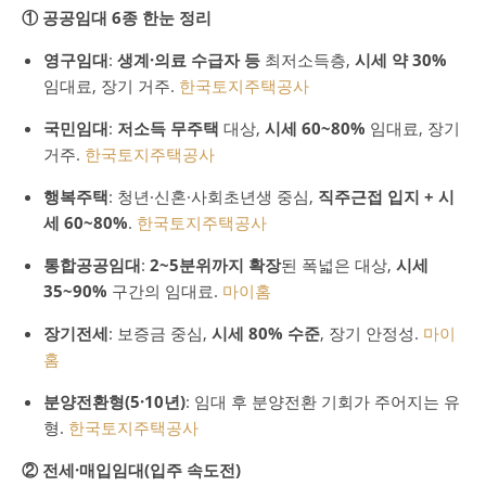
① 공공임대 6종 한눈 정리
영구임대
:
생계·의료 수급자 등
최저소득층,
시세 약 30%
임대료, 장기 거주.
한국토지주택공사
국민임대
:
저소득 무주택
대상,
시세 60~80%
임대료, 장기
거주.
한국토지주택공사
행복주택
: 청년·신혼·사회초년생 중심,
직주근접 입지 + 시
세 60~80%
.
한국토지주택공사
통합공공임대
:
2~5분위까지 확장
된 폭넓은 대상,
시세
35~90%
구간의 임대료.
마이홈
장기전세
: 보증금 중심,
시세 80% 수준
, 장기 안정성.
마이
홈
분양전환형(5·10년)
: 임대 후 분양전환 기회가 주어지는 유
형.
한국토지주택공사
② 전세·매입임대(입주 속도전)