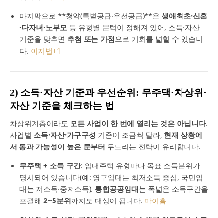
마지막으로 **청약(특별공급·우선공급)**은
생애최초·신혼
·다자녀·노부모
등 유형별 문턱이 정해져 있어, 소득·자산
기준을 맞추면
추첨 또는 가점
으로 기회를 넓힐 수 있습니
다.
이지법
+1
2) 소득·자산 기준과 우선순위: 무주택·차상위·
자산 기준을 체크하는 법
차상위계층이라도
모든 사업이 한 번에 열리는 것은 아닙니다
.
사업별
소득·자산·가구구성
기준이 조금씩 달라,
현재 상황에
서 통과 가능성이 높은 문부터
두드리는 전략이 유리합니다.
무주택 + 소득 구간
: 임대주택 유형마다 목표 소득분위가
명시되어 있습니다(예: 영구임대는 최저소득 중심, 국민임
대는 저소득·중저소득).
통합공공임대
는 폭넓은 소득구간을
포괄해
2~5분위
까지도 대상이 됩니다.
마이홈