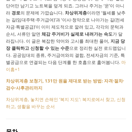
단어만 남기고 노트북을 덮게 되죠. 그러나 주거는 ‘운’이 아니
라
경로
의 문제에 가깝습니다.
차상위계층
이라면 ‘월세를 낮추
는 길(임대주택·주거급여)’과 ‘이사·청약으로 나아가는 길(전세
자금·특별공급)’이 이미 제도적으로 깔려 있고, 각각의 문턱과
순서, 서류만 알면
체감 주거비가 실제로 내려가는 속도
가 달
라집니다. 이 글은 복잡한 약어와 고시를 최대한 풀어,
지금 당
장 클릭하고 신청할 수 있는 수준
으로 정리한 실전 로드맵입니
다. 공공임대의 종류, 주거급여와의 결합, 전세자금의 기준, 특
별공급으로 연결되는 다음 단계를 한 호흡으로 훑어봅니다.
마
이홈
+1
차상위계층 보청기, 131만 원을 제대로 받는 방법: 자격·절차·
검수·사후관리까지
차상위계층, 놓치면 손해인 ‘복지 지도’: 복지로에서 찾고, 신청
하고, 생활을 바꾸는 순서
목차