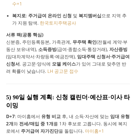
수
+1
복지로
:
주거급여 온라인 신청
및
복지멤버십
으로 지역 추
가 지원 탐색.
한국토지주택공사
서류 팩(공통 핵심)
신분증, 주민등록등본, 가족관계,
무주택 확인
(전월세 계약·부
동산 보유내역),
소득증빙
(급여·종합소득·통장거래),
자산증빙
(임대차계약서·차량등록·예금잔액),
임대주택 신청서·주거급여
신청서
. 공고문·양식에
모델 케이스
가 있어 그대로 맞추면 반
려 확률이 낮습니다.
LH 공고문 접수
5) 90일 실행 계획: 신청 캘린더·예산표·이사 타
이밍
D+7
: 마이홈에서
유형 비교
후, 내 소득·자산에 맞는
임대 유형
2개
와
전세/매입 중 1개
를 1차 후보로 고릅니다. 동시에 복지
로에서
주거급여 자가진단
을 돌립니다.
마이홈
+1