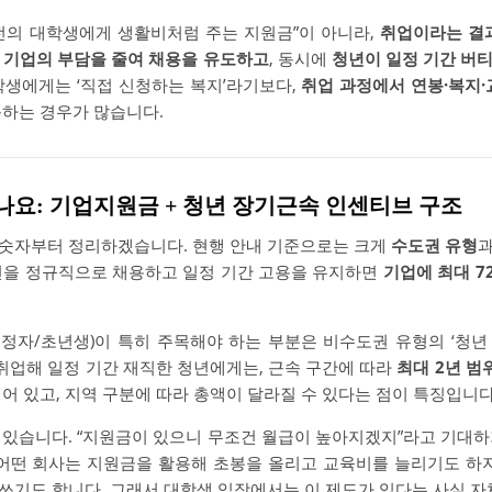
전의 대학생에게 생활비처럼 주는 지원금”이 아니라,
취업이라는 결
록
기업의 부담을 줄여 채용을 유도하고
, 동시에
청년이 일정 기간 버
학생에게는 ‘직접 신청하는 복지’라기보다,
취업 과정에서 연봉·복지·
동하는 경우가 많습니다.
되나요: 기업지원금 + 청년 장기근속 인센티브 구조
숫자부터 정리하겠습니다. 현행 안내 기준으로는 크게
수도권 유형
년을 정규직으로 채용하고 일정 기간 고용을 유지하면
기업에 최대 7
정자/초년생)이 특히 주목해야 하는 부분은 비수도권 유형의 ‘청년
업해 일정 기간 재직한 청년에게는, 근속 구간에 따라
최대 2년 
어 있고, 지역 구분에 따라 총액이 달라질 수 있다는 점이 특징입니다
 있습니다. “지원금이 있으니 무조건 월급이 높아지겠지”라고 기대하
 어떤 회사는 지원금을 활용해 초봉을 올리고 교육비를 늘리기도 하지
쓰기도 합니다. 그래서 대학생 입장에서는 이 제도가 있다는 사실 자체