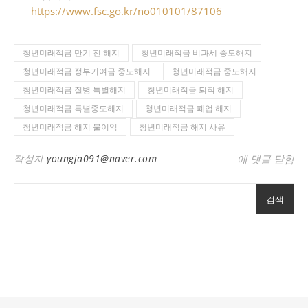
https://www.fsc.go.kr/no010101/87106
청년미래적금 만기 전 해지
청년미래적금 비과세 중도해지
청년미래적금 정부기여금 중도해지
청년미래적금 중도해지
청년미래적금 질병 특별해지
청년미래적금 퇴직 해지
청년미래적금 특별중도해지
청년미래적금 폐업 해지
청년미래적금 해지 불이익
청년미래적금 해지 사유
청년미래적금 
작성자
youngja091@naver.com
에 댓글 닫힘
검색