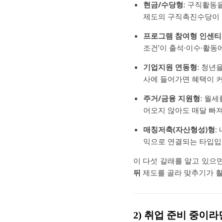
현금/수당형
: 구직활동
제도의 구직촉진수당이 
프로그램 참여형 인센
조건’이 출석·이수·활
기업지원 연동형
: 청년
사에 들어가면 혜택이 
주거/금융 지원형
: 월
어오지 않아도 매달 빠져
매칭저축(자산형성)형
:
익으로 연결되는 타입입
이 다섯 갈래를 알고 있으면
뒤
제도를 골라 맞추기가 훨
2) 취업 준비 중이