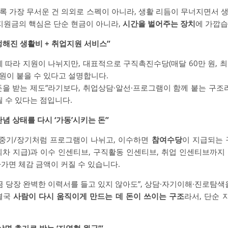
 가장 무서운 건 의외로 스펙이 아니라, 생활 리듬이 무너지면서 생
 지원금의 핵심은 단순 현금이 아니라,
시간을 벌어주는 장치
에 가깝습
정해진 생활비 + 취업지원 서비스”
따라 지원이 나뉘지만, 대표적으로 구직촉진수당(매달 60만 원, 최장
원이 붙을 수 있다고 설명합니다.
돈을 받는 제도”라기보다, 취업상담·알선·프로그램이 함께 붙는 구조라
될 수 있다는 점입니다.
념 상태를 다시 ‘가동’시키는 돈”
중기/장기처럼 프로그램이 나뉘고, 이수하면
참여수당
이 지급되는 
회차 지급)과 이수 인센티브, 구직활동 인센티브, 취업 인센티브까지
가면 체감 금액이 커질 수 있습니다.
금 당장 완벽한 이력서를 들고 있지 않아도”, 상담·자기이해·진로탐색
 결국
사람이 다시 움직이게 만드는 데 돈이 쓰이는 구조
라서, 단순