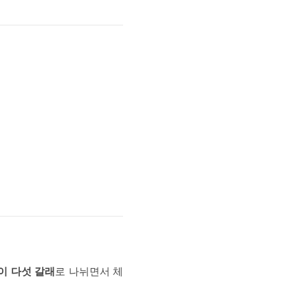
이 다섯 갈래
로 나뉘면서 체