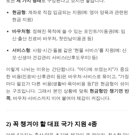
로는
세 가지 형태
로 구성된다고 보시면 좋습니다.
현금형
: 계좌로 직접 입금되는 지원(예: 영아 양육과 관련된
현금 지원)
바우처형
: 정해진 목적에 쓸 수 있는 포인트/이용권(예: 임
신·출산 진료비 바우처, 첫만남이용권 등)
서비스형
: 사람·시간·돌봄 같은 ‘현물 서비스’를 지원(예: 산
모·신생아 건강관리 서비스(산후도우미) 등)
이렇게 나뉘는 이유는 간단합니다. “어디에 쓰였는지”가 중요
한 비용(진료비·산후관리 등)은 바우처·서비스로 묶이고, “가정
마다 필요가 다른 비용(생활비·육아비용 등)”은 현금형이 섞이
는 구조입니다. 그래서 본인 상황에 맞춰
현금형만 챙기면 반
쪽
, 바우처·서비스까지 이어 붙여야 체감이 커집니다.
2) 꼭 챙겨야 할 대표 국가 지원 4종
아래 4가지는 출산·양육 초기에 체감이 큰 편이라, 최소한 “이