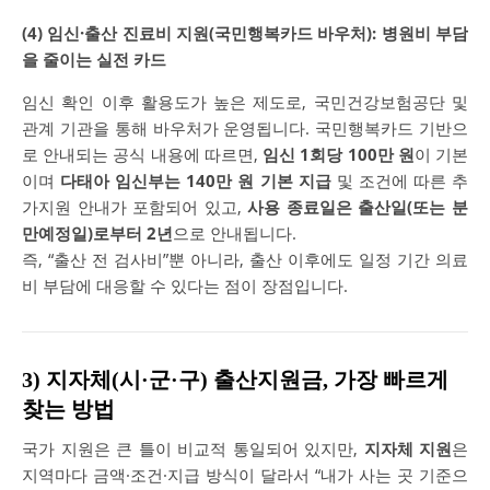
(4) 임신·출산 진료비 지원(국민행복카드 바우처): 병원비 부담
을 줄이는 실전 카드
임신 확인 이후 활용도가 높은 제도로,
국민건강보험공단
및
관계 기관을 통해 바우처가 운영됩니다.
국민행복카드
기반으
로 안내되는 공식 내용에 따르면,
임신 1회당 100만 원
이 기본
이며
다태아 임신부는 140만 원 기본 지급
및 조건에 따른 추
가지원 안내가 포함되어 있고,
사용 종료일은 출산일(또는 분
만예정일)로부터 2년
으로 안내됩니다.
즉, “출산 전 검사비”뿐 아니라, 출산 이후에도 일정 기간 의료
비 부담에 대응할 수 있다는 점이 장점입니다.
3) 지자체(시·군·구) 출산지원금, 가장 빠르게
찾는 방법
국가 지원은 큰 틀이 비교적 통일되어 있지만,
지자체 지원
은
지역마다 금액·조건·지급 방식이 달라서 “내가 사는 곳 기준으