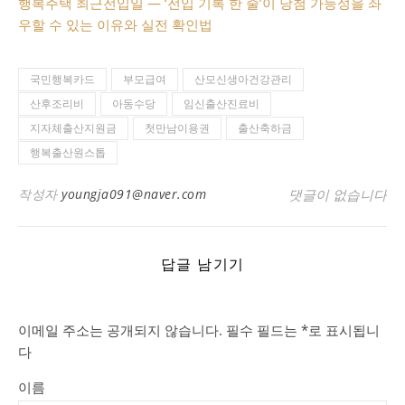
행복주택 최근전입일 — ‘전입 기록 한 줄’이 당첨 가능성을 좌
우할 수 있는 이유와 실전 확인법
국민행복카드
부모급여
산모신생아건강관리
산후조리비
아동수당
임신출산진료비
지자체출산지원금
첫만남이용권
출산축하금
행복출산원스톱
작성자
youngja091@naver.com
댓글이 없습니다
답글 남기기
이메일 주소는 공개되지 않습니다.
필수 필드는
*
로 표시됩니
다
이름