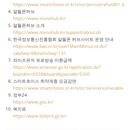
https://www.smartchoice.or.kr/smc/service/refund01.do
알뜰폰허브
https://www.mvnohub.kr/
알뜰폰허브 소개
https://www.mvnohub.kr/support/about.do
한국정보통신진흥협회 알뜰폰 허브사이트 운영 안내
https://www.kait.or.kr/user/MainMenuList.do?
cateSeq=8&menuSeq=131
와이즈유저 유료방송 미환급액
https://www.wiseuser.go.kr/application.do?
boardno=6558&boardtypecode=5260
스마트초이스 취약계층 요금감면
https://www.smartchoice.or.kr/smc/service/vulnerable.do
정부24
https://www.gov.kr/
복지로
https://www.bokjiro.go.kr/