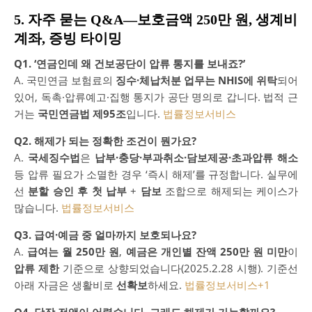
5. 자주 묻는 Q&A—보호금액 250만 원, 생계비
계좌, 증빙 타이밍
Q1. ‘연금인데 왜 건보공단이 압류 통지를 보내죠?’
A. 국민연금 보험료의
징수·체납처분 업무는 NHIS에 위탁
되어
있어, 독촉·압류예고·집행 통지가 공단 명의로 갑니다. 법적 근
거는
국민연금법 제95조
입니다.
법률정보서비스
Q2. 해제가 되는 정확한 조건이 뭔가요?
A.
국세징수법
은
납부·충당·부과취소·담보제공·초과압류 해소
등 압류 필요가 소멸한 경우 ‘즉시 해제’를 규정합니다. 실무에
선
분할 승인 후 첫 납부
+
담보
조합으로 해제되는 케이스가
많습니다.
법률정보서비스
Q3. 급여·예금 중 얼마까지 보호되나요?
A.
급여는 월 250만 원
,
예금은 개인별 잔액 250만 원 미만
이
압류 제한
기준으로 상향되었습니다(2025.2.28 시행). 기준선
아래 자금은 생활비로
선확보
하세요.
법률정보서비스
+1
Q4. 당장 전액이 어렵습니다. 그래도 해제가 가능할까요?