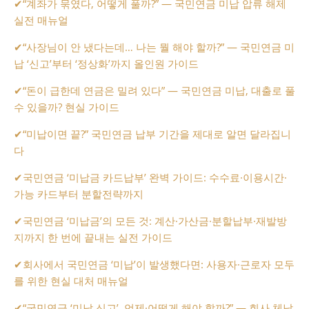
✔
“계좌가 묶였다, 어떻게 풀까?” — 국민연금 미납 압류 해제
실전 매뉴얼
✔
“사장님이 안 냈다는데… 나는 뭘 해야 할까?” ― 국민연금 미
납 ‘신고’부터 ‘정상화’까지 올인원 가이드
✔
“돈이 급한데 연금은 밀려 있다” — 국민연금 미납, 대출로 풀
수 있을까? 현실 가이드
✔
“미납이면 끝?” 국민연금 납부 기간을 제대로 알면 달라집니
다
✔
국민연금 ‘미납금 카드납부’ 완벽 가이드: 수수료·이용시간·
가능 카드부터 분할전략까지
✔
국민연금 ‘미납금’의 모든 것: 계산·가산금·분할납부·재발방
지까지 한 번에 끝내는 실전 가이드
✔
회사에서 국민연금 ‘미납’이 발생했다면: 사용자·근로자 모두
를 위한 현실 대처 매뉴얼
✔
“국민연금 ‘미납 신고’, 언제·어떻게 해야 할까?” — 회사 체납