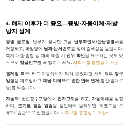
4. 해제 이후가 더 중요—증빙·자동이체·재발
방지 설계
증빙 클로징
: 납부가 끝나면 그날
납부확인서/완납증명서
를
저장하고, 파일명에
날짜·문서번호
를 넣어 검색성을 높입니다.
회계·대출·입찰 등 대외 제출 시
진위 확인
을 요구하는 곳도 있
으므로
발급번호
를 꼭 챙겨 두세요.
사회보험 통합징수 포털
결제망 복구
: 카드·자동이체가 막혀 있었다면 해제 직후
청구
일정
을 재조정하고
체납 이력으로 인한 연쇄 연체
(통신·임대료
등)를 막습니다.
자동화
: 통합징수포털에서
전자고지
를 켜고,
자동이체
를 설정
하며,
분기별 점검 알림
을 캘린더에 올려두면 ‘이벤트성 오
류’가 ‘습관’으로 전환됩니다.
사회보험 통합징수 포털
+1