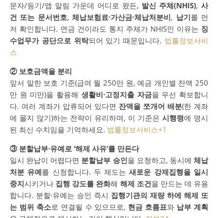
문자/등기/앱 알림 가운데 어디로 왔든,
발신 주체(NHIS)
,
사
건 또는 문서번호
,
체납보험료·가산금·체납처분비
,
납기
를 먼
저 확인합니다. 연금 건이라도 통지 주체가 NHIS인 이유는
징
수업무가 공단으로 위탁
되어 있기 때문입니다.
법률정보서비
스
② 보호금액을 분리
앞서 말한 보호 기준(급여 월 250만 원, 예금 개인별 잔액 250
만 원 미만)을 활용해
생활비·고정지출 자금
을 우선 확보합니
다. 여러 계좌가 압류되어 있다면
잔액을 쪼개어 배분
(한 계좌
에 몰지 않기)하는 전략이 유리하며, 이 기준은
시행령
에 명시
된 최신 수치임을 기억하세요.
법률정보서비스
+1
③ 분할납부·유예로 ‘해제 사유’를 만든다
일시 완납이 어렵다면
분할납부 승인
을 요청하고, 동시에
체납
처분 유예
를 신청합니다. 두 제도는
새로운 강제집행을 일시
중지
시키거나
집행 강도를 완화
해
해제 조건
을 만드는 데 유용
합니다. 분할·유예는 승인 즉시
집행기관의 재량 하에 해제 또
는 범위 축소
로 연결될 수 있으므로,
현금 흐름표
와
납부 계획