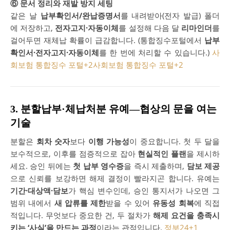
⑥ 문서 정리와 재발 방지 세팅
같은 날
납부확인서/완납증명서
를 내려받아(전자 발급) 폴더
에 저장하고,
전자고지·자동이체
를 설정해 다음 달
리마인더
를
걸어두면 재체납 확률이 급감합니다. (통합징수포털에서
납부
확인서·전자고지·자동이체
를 한 번에 처리할 수 있습니다.)
사
회보험 통합징수 포털
+2
사회보험 통합징수 포털
+2
3. 분할납부·체납처분 유예—협상의 문을 여는
기술
분할은
회차 숫자
보다
이행 가능성
이 중요합니다. 첫 두 달을
보수적으로, 이후를 점증적으로 잡아
현실적인 플랜
을 제시하
세요. 승인 뒤에는
첫 납부 영수증
을 즉시 제출하며,
담보 제공
으로 신뢰를 보강하면 해제 결정이 빨라지곤 합니다. 유예는
기간·대상액·담보
가 핵심 변수인데, 승인 통지서가 나오면 그
범위 내에서
새 압류를 제한
받을 수 있어
유동성 회복
에 직접
적입니다. 무엇보다 중요한 건, 두 절차가
해제 요건을 충족시
키는 ‘사실’을 만드는 과정
이라는 관점입니다.
정부24
+1