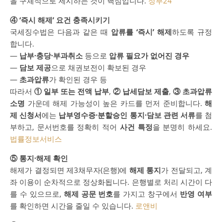
을 구체적으로 제시하는 것이 핵심입니다.
정부24
④ ‘즉시 해제’ 요건 충족시키기
국세징수법은 다음과 같은 때
압류를 ‘즉시’ 해제
하도록 규정
합니다.
—
납부·충당·부과취소
등으로
압류 필요가 없어진 경우
—
담보 제공
으로 채권보전이 확보된 경우
—
초과압류
가 확인된 경우 등
따라서
① 일부 또는 전액 납부
,
② 납세담보 제출
,
③ 초과압류
소명
가운데 해제 가능성이 높은 카드를 먼저 준비합니다.
해
제 신청서
에는
납부영수증·분할승인 통지·담보 관련 서류
를 첨
부하고, 문서번호를 정확히 적어
사건 특정
을 분명히 하세요.
법률정보서비스
⑤ 통지·해제 확인
해제가 결정되면 제3채무자(은행)에
해제 통지
가 전달되고, 계
좌 이용이 순차적으로 정상화됩니다. 은행별로 처리 시간이 다
를 수 있으므로,
해제 공문 번호
를 가지고 창구에서
반영 여부
를 확인하면 시간을 줄일 수 있습니다.
로앤비