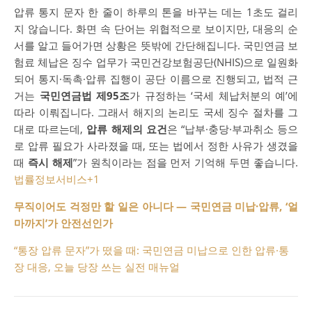
압류 통지 문자 한 줄이 하루의 톤을 바꾸는 데는 1초도 걸리
지 않습니다. 화면 속 단어는 위협적으로 보이지만, 대응의 순
서를 알고 들어가면 상황은 뜻밖에 간단해집니다. 국민연금 보
험료 체납은 징수 업무가 국민건강보험공단(NHIS)으로 일원화
되어 통지·독촉·압류 집행이 공단 이름으로 진행되고, 법적 근
거는
국민연금법 제95조
가 규정하는 ‘국세 체납처분의 예’에
따라 이뤄집니다. 그래서 해지의 논리도 국세 징수 절차를 그
대로 따르는데,
압류 해제의 요건
은 “납부·충당·부과취소 등으
로 압류 필요가 사라졌을 때, 또는 법에서 정한 사유가 생겼을
때
즉시 해제
”가 원칙이라는 점을 먼저 기억해 두면 좋습니다.
법률정보서비스
+1
무직이어도 걱정만 할 일은 아니다 — 국민연금 미납·압류, ‘얼
마까지’가 안전선인가
“통장 압류 문자”가 떴을 때: 국민연금 미납으로 인한 압류·통
장 대응, 오늘 당장 쓰는 실전 매뉴얼