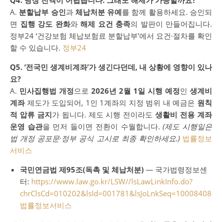
A.
분할납부 승인
과
체납처분 유예
를 함께 활용하세요. 승인되
면
집행 강도 완화
와
해제 요건 충족
의 발판이 만들어집니다.
정부24 ‘건강보험 체납보험료 분할납부’에서 요건·절차를 확인
할 수 있습니다.
정부24
Q5. ‘전국민 생계비계좌’가 생긴다던데, 내 상황에 영향이 있나
요?
A.
민사집행법 개정
으로
2026년 2월 1일 시행 예정
인
생계비
계좌
제도가 도입되어, 1인 1계좌의 지정 범위 내 예금은
원칙
적 압류 금지
가 됩니다. 제도 시행 전이라도
생활비 전용 계좌
운영 습관
을 먼저 들이면 전환이 수월합니다.
(제도 시행일은
법 개정 공포문·정부 공식 고시로 최종 확인하세요.)
법률정보
서비스
국민연금법 제95조(독촉 및 체납처분)
— 국가법령정보센
터:
https://www.law.go.kr/LSW//lsLawLinkInfo.do?
chrClsCd=010202&lsId=001781&lsJoLnkSeq=1000840808&
법률정보서비스