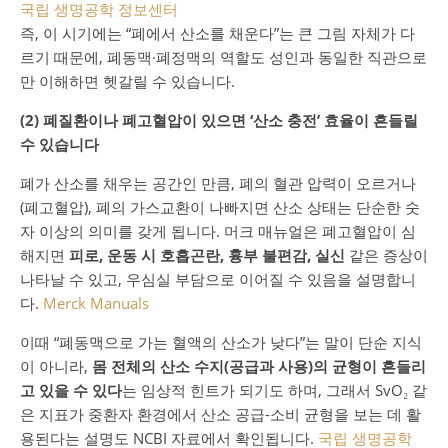
국립 생명공학 정보센터
즉, 이 시기에는 “폐에서 산소를 채운다”는 큰 그림 자체가 다
르기 때문에, 폐동맥·폐정맥의 역할도 성인과 동일한 직관으로
만 이해하면 헷갈릴 수 있습니다.
(2) 폐질환이나 폐고혈압이 있으면 ‘산소 충전’ 효율이 흔들릴
수 있습니다
폐가 산소를 채우는 공간인 만큼, 폐의 혈관 압력이 오르거나
(폐고혈압), 폐의 가스교환이 나빠지면 산소 상태는 단순한 숫
자 이상의 의미를 갖게 됩니다. 머크 매뉴얼은 폐고혈압이 심
해지면
피로, 운동 시 호흡곤란, 흉부 불편감, 실신
같은 증상이
나타날 수 있고, 우심실 부담으로 이어질 수 있음을 설명합니
다.
Merck Manuals
이때 “폐동맥으로 가는 혈액의 산소가 낮다”는 말이 단순 지식
이 아니라,
몸 전체의 산소 수지(공급과 사용)의 균형이 흔들리
고 있을 수 있다
는 임상적 힌트가 되기도 하며, 그래서 SvO₂ 같
은 지표가 중환자 환경에서 산소 공급-소비 균형을 보는 데 활
용된다는 설명도 NCBI 자료에서 확인됩니다.
국립 생명공학