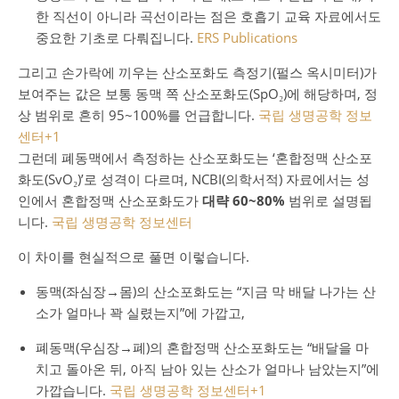
한 직선이 아니라 곡선이라는 점은 호흡기 교육 자료에서도
중요한 기초로 다뤄집니다.
ERS Publications
그리고 손가락에 끼우는 산소포화도 측정기(펄스 옥시미터)가
보여주는 값은 보통 동맥 쪽 산소포화도(SpO₂)에 해당하며, 정
상 범위로 흔히 95~100%를 언급합니다.
국립 생명공학 정보
센터
+1
그런데 폐동맥에서 측정하는 산소포화도는 ‘혼합정맥 산소포
화도(SvO₂)’로 성격이 다르며, NCBI(의학서적) 자료에서는 성
인에서 혼합정맥 산소포화도가
대략 60~80%
범위로 설명됩
니다.
국립 생명공학 정보센터
이 차이를 현실적으로 풀면 이렇습니다.
동맥(좌심장→몸)의 산소포화도는 “지금 막 배달 나가는 산
소가 얼마나 꽉 실렸는지”에 가깝고,
폐동맥(우심장→폐)의 혼합정맥 산소포화도는 “배달을 마
치고 돌아온 뒤, 아직 남아 있는 산소가 얼마나 남았는지”에
가깝습니다.
국립 생명공학 정보센터
+1