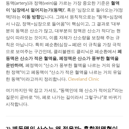
동맥(artery)과 정맥(vein)을 가르는 가장 중요한 기준은
혈액
이 ‘심장에서 멀어지는가(동맥)’
, 혹은 ‘심장으로 돌아오는가(정
맥)’라는
이동 방향
입니다. 그래서 원칙적으로는 “동맥=심장에
서 나감, 정맥=심장으로 들어옴”이 핵심이고, 그 결과로 ‘대부
분의 동맥은 산소가 많고, 대부분의 정맥은 산소가 적다’는 현
상이 따라오는 것이지, 이름 자체가 산소량을 보장해 주는 규
칙은 아닙니다. 특히 폐순환(심장↔폐)은 이 규칙을 가장 극적
으로 보여주는 구간인데, 클리블랜드 클리닉은 폐순환에서
폐
동맥은 산소가 적은 혈액을, 폐정맥은 산소가 풍부한 혈액을
운반하며
, 폐정맥이 “산소가 풍부한 혈액을 나르는 거의 유일
한 정맥”이고 폐동맥이 “산소가 적은 혈액을 나르는 거의 유일
한 동맥”이라고까지 정리합니다.
Cleveland Clinic
여기까지만 딱 잡고 가셔도, “동맥인데 왜 산소가 적어요?”라는
질문이 곧바로 “아, 폐로 나가는 길이라서 그렇구나”로 바뀌기
시작합니다.
2) 폐동맥의 산소는 왜 적을까: 혼합정맥혈이