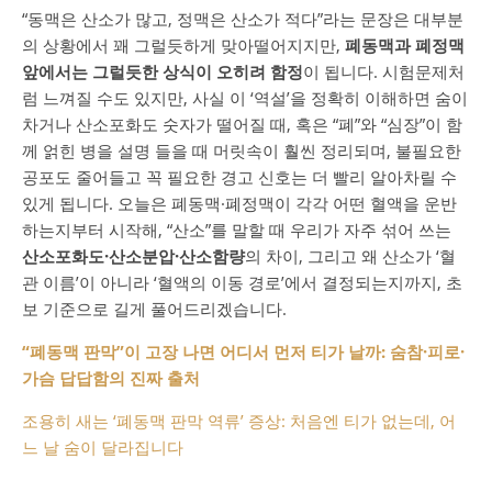
“동맥은 산소가 많고, 정맥은 산소가 적다”라는 문장은 대부분
의 상황에서 꽤 그럴듯하게 맞아떨어지지만,
폐동맥과 폐정맥
앞에서는 그럴듯한 상식이 오히려 함정
이 됩니다. 시험문제처
럼 느껴질 수도 있지만, 사실 이 ‘역설’을 정확히 이해하면 숨이
차거나 산소포화도 숫자가 떨어질 때, 혹은 “폐”와 “심장”이 함
께 얽힌 병을 설명 들을 때 머릿속이 훨씬 정리되며, 불필요한
공포도 줄어들고 꼭 필요한 경고 신호는 더 빨리 알아차릴 수
있게 됩니다. 오늘은 폐동맥·폐정맥이 각각 어떤 혈액을 운반
하는지부터 시작해, “산소”를 말할 때 우리가 자주 섞어 쓰는
산소포화도·산소분압·산소함량
의 차이, 그리고 왜 산소가 ‘혈
관 이름’이 아니라 ‘혈액의 이동 경로’에서 결정되는지까지, 초
보 기준으로 길게 풀어드리겠습니다.
“폐동맥 판막”이 고장 나면 어디서 먼저 티가 날까: 숨참·피로·
가슴 답답함의 진짜 출처
조용히 새는 ‘폐동맥 판막 역류’ 증상: 처음엔 티가 없는데, 어
느 날 숨이 달라집니다