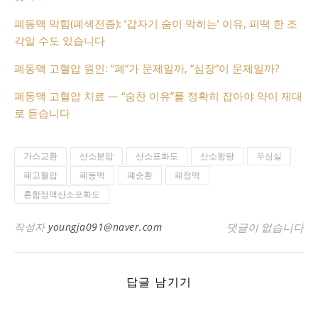
폐동맥 막힘(폐색전증): ‘갑자기 숨이 막히는’ 이유, 피떡 한 조
각일 수도 있습니다
폐동맥 고혈압 원인: “폐”가 문제일까, “심장”이 문제일까?
폐동맥 고혈압 치료 — “숨찬 이유”를 정확히 잡아야 약이 제대
로 듣습니다
가스교환
산소분압
산소포화도
산소함량
우심실
폐고혈압
폐동맥
폐순환
폐정맥
혼합정맥산소포화도
작성자
youngja091@naver.com
댓글이 없습니다
답글 남기기