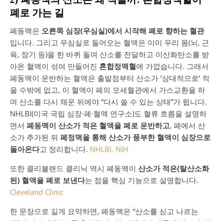
폐로 가는 길
폐동맥은
오른쪽 심장(우심실)에서 시작해 폐로 향하는 혈관
입니다. 그리고 우심실로 들어오는 혈액은 이미 우리 몸(뇌, 근
육, 장기 등)을 한 바퀴 돌며 산소를 전달하고 이산화탄소를 받
아온 혈액이 섞여 만들어진
혼합정맥혈
에 가깝습니다. 그래서
폐동맥이 운반하는 혈액은 출발점부터 산소가 ‘상대적으로’ 적
을 수밖에 없고, 이 혈액이 폐의 모세혈관에서 가스교환을 하
며 산소를 다시 채운 뒤에야 “다시 쓸 수 있는 상태”가 됩니다.
NHLBI(미국 국립 심장·폐·혈액 연구소)도 혈류 흐름을 설명하
면서
폐동맥이 산소가 적은 혈액을 폐로 운반하고
, 폐에서 산
소가 추가된 뒤
폐정맥을 통해 산소가 풍부한 혈액이 심장으로
돌아온다
고 정리합니다.
NHLBI, NIH
또한 클리블랜드 클리닉 역시 폐동맥이
산소가 적은(탈산소화
된) 혈액을 폐로 보낸다
는 점을 핵심 기능으로 설명합니다.
Cleveland Clinic
한 문장으로 길게 요약하면, 폐동맥은 “산소를 싣고 나르는