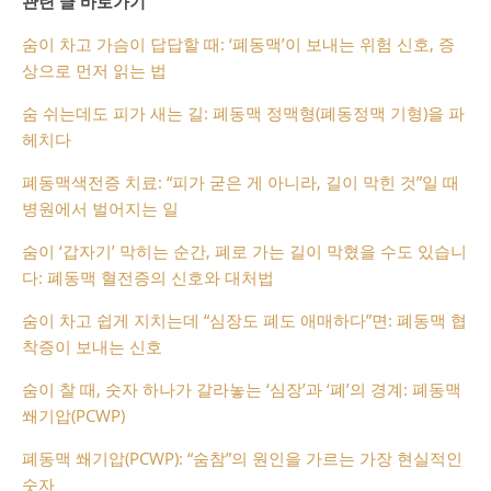
관련 글 바로가기
숨이 차고 가슴이 답답할 때: ‘폐동맥’이 보내는 위험 신호, 증
상으로 먼저 읽는 법
숨 쉬는데도 피가 새는 길: 폐동맥 정맥형(폐동정맥 기형)을 파
헤치다
폐동맥색전증 치료: “피가 굳은 게 아니라, 길이 막힌 것”일 때
병원에서 벌어지는 일
숨이 ‘갑자기’ 막히는 순간, 폐로 가는 길이 막혔을 수도 있습니
다: 폐동맥 혈전증의 신호와 대처법
숨이 차고 쉽게 지치는데 “심장도 폐도 애매하다”면: 폐동맥 협
착증이 보내는 신호
숨이 찰 때, 숫자 하나가 갈라놓는 ‘심장’과 ‘폐’의 경계: 폐동맥
쐐기압(PCWP)
폐동맥 쐐기압(PCWP): “숨참”의 원인을 가르는 가장 현실적인
숫자