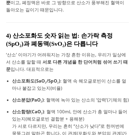
뿐
이고, 폐정맥은 바로 그 방향으로 산소가 풍부해진 혈액이
돌아오는 길이기 때문입니다.
4) 산소포화도 숫자 읽는 법: 손가락 측정
(SpO₂)과 폐동맥(SvO₂)은 다릅니다
‘산소’ 이야기가 어려워지는 가장 흔한 이유는, 우리가 일상에
서 산소를 말할 때
서로 다른 개념을 한 단어처럼 섞어 쓰기 때
문
입니다. 대표적으로는
산소포화도(SaO₂/SpO₂)
: 혈액 속 헤모글로빈이 산소를 얼
마나 붙잡고 있는지(비율)
산소분압(PaO₂)
: 혈액에 녹아 있는 산소의 ‘압력’(기체의 힘)
산소함량(CaO₂)
: 혈액 100mL 안에 산소가 총 얼마나 들어
있는지(헤모글로빈 결합분 + 용해분)
가 서로 다르지만, 우리는 흔히 “산소가 낮다”로 한꺼번에
뭉뚱그려 말하곤 합니다. 이 관계(포화도와 분압의 관계)가