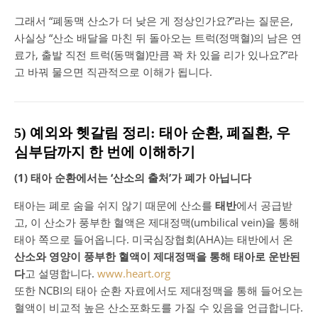
그래서 “폐동맥 산소가 더 낮은 게 정상인가요?”라는 질문은,
사실상 “산소 배달을 마친 뒤 돌아오는 트럭(정맥혈)의 남은 연
료가, 출발 직전 트럭(동맥혈)만큼 꽉 차 있을 리가 있나요?”라
고 바꿔 물으면 직관적으로 이해가 됩니다.
5) 예외와 헷갈림 정리: 태아 순환, 폐질환, 우
심부담까지 한 번에 이해하기
(1) 태아 순환에서는 ‘산소의 출처’가 폐가 아닙니다
태아는 폐로 숨을 쉬지 않기 때문에 산소를
태반
에서 공급받
고, 이 산소가 풍부한 혈액은 제대정맥(umbilical vein)을 통해
태아 쪽으로 들어옵니다. 미국심장협회(AHA)는 태반에서 온
산소와 영양이 풍부한 혈액이 제대정맥을 통해 태아로 운반된
다
고 설명합니다.
www.heart.org
또한 NCBI의 태아 순환 자료에서도 제대정맥을 통해 들어오는
혈액이 비교적 높은 산소포화도를 가질 수 있음을 언급합니다.