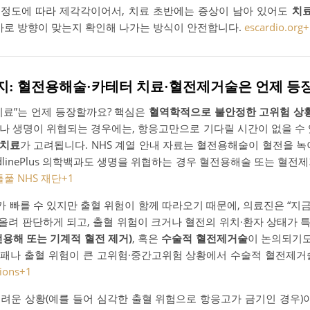
상 정도에 따라 제각각이어서, 치료 초반에는 증상이 남아 있어도
치
검사로 방향이 맞는지 확인해 나가는 방식이 안전합니다.
escardio.org
+
택지: 혈전용해술·카테터 치료·혈전제거술은 언제 등
치료”는 언제 등장할까요? 핵심은
혈역학적으로 불안정한 고위험 상
나 생명이 위협되는 경우에는, 항응고만으로 기다릴 시간이 없을 수 
 치료
가 고려됩니다. NHS 계열 안내 자료는 혈전용해술이 혈전을 녹
dlinePlus 의학백과도 생명을 위협하는 경우 혈전용해술 또는 혈전
틀풀 NHS 재단
+1
빠를 수 있지만 출혈 위험이 함께 따라오기 때문에, 의료진은 “지금
 올려 판단하게 되고, 출혈 위험이 크거나 혈전의 위치·환자 상태가
용해 또는 기계적 혈전 제거)
, 혹은
수술적 혈전제거술
이 논의되기도 
패나 출혈 위험이 큰 고위험·중간고위험 상황에서 수술적 혈전제거
ions
+1
려운 상황(예를 들어 심각한 출혈 위험으로 항응고가 금기인 경우)이