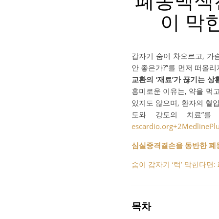
폐동맥색전
이 막
갑자기 숨이 차오르고, 가
안 좋은가?”를 먼저 떠올
교환의 ‘재료’가 끊기는 상
흥미로운 이유는, 약을 먹
있지도 않으며, 환자의 혈압
도와 강도의 치료”
escardio.org
+2
MedlinePl
심실중격결손을 동반한 폐동맥
숨이 갑자기 ‘턱’ 막힌다면
목차