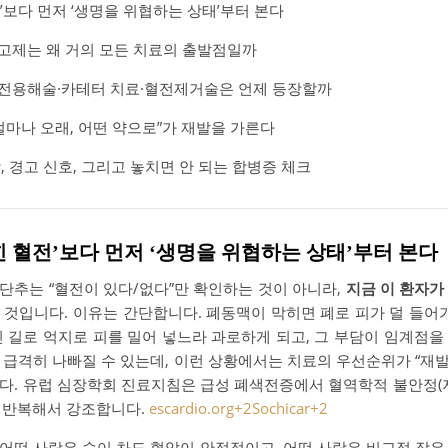
전’보다 먼저 ‘생명을 위협하는 상태’부터 본다
응고제는 왜 거의 모든 치료의 출발점일까
혈전용해술·카테터 치료·혈전제거술은 언제 등장할까
“얼마나 오래, 어떤 약으로”가 재발을 가른다
방, 경고 신호, 그리고 놓치면 안 되는 합병증 체크
막힌 혈전’보다 먼저 ‘생명을 위협하는 상태’부터 본다
단추는 “혈전이 있다/없다”만 확인하는 것이 아니라,
지금 이 환자가
 것입니다. 이유는 간단합니다. 폐동맥이 막히면 폐로 피가 덜 들어
진 길로 억지로 피를 밀어 넣느라 과로하게 되고, 그 부담이 임계점을
급격히 나빠질 수 있는데, 이런 상황에서는 치료의 우선순위가 “재발
다. 유럽 심장학회 진료지침은 급성 폐색전증에서 혈역학적 불안정(저
 반복해서 강조합니다.
escardio.org
+2
Sochicar
+2
어떤 사람은 숨이 차도 혈압이 안정적이고, 어떤 사람은 비교적 작은