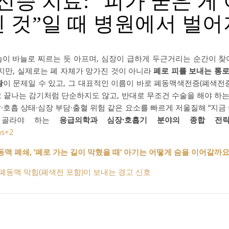
증 치료: “피가 굳은 게 
힌 것”일 때 병원에서 벌어
슴이 바늘로 찌르는 듯 아프며, 심장이 급하게 두근거리는 순간이 찾
리지만, 실제로는 폐 자체가 망가진 것이 아니라
폐로 피를 보내는 통
황
이 문제일 수 있고, 그 대표적인 이름이 바로 폐동맥색전증(폐색전증
고 끝나는 감기처럼 단순하지도 않고, 반대로 무조건 수술을 해야 하
·호흡 상태·심장 부담·출혈 위험 같은 요소를 빠르게 저울질해 “지금
를 골라야 하는
응급의학과 심장·호흡기 분야의 종합 전
us
+2
 폐쇄, ‘폐로 가는 길이 막혔을 때’ 아기는 어떻게 숨을 이어갈까요
: 폐동맥 막힘(폐색전 포함)이 보내는 경고 신호