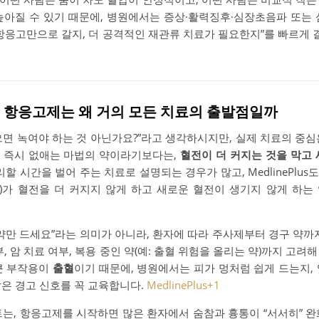
높아질 수 있기 때문에, 병원에서는 증상·활력징후·심장초음파 또는 
 항응고만으로 갈지, 더 공격적인 재관류 치료가 필요한지”를 빠르게
심: 항응고제는 왜 거의 모든 치료의 출발점일까
으면 녹여야 하는 것 아닌가요?”라고 생각하시지만, 실제 치료의 중
 즉시 없애는 마법의 약이라기보다는,
혈전이 더 커지는 것을 막고 
리할 시간을 벌어 주는 치료로 설명되는 경우가 많고, MedlinePlu
약)가 혈전을 더 커지지 않게 하고 새로운 혈전이 생기지 않게 하는
약만 드세요”라는 의미가 아니라, 환자에 따라 주사제부터 경구 약까
부, 암 치료 여부, 복용 중인 약(예: 출혈 위험을 올리는 약)까지 고려
큰 부작용이
출혈
이기 때문에, 병원에서는 피가 멍처럼 쉽게 드는지,
같은 경고 신호를 꼭 교육합니다.
MedlinePlus
+1
트는, 항응고제를 시작하면 많은 환자에서 숨참과 흉통이 “서서히” 완