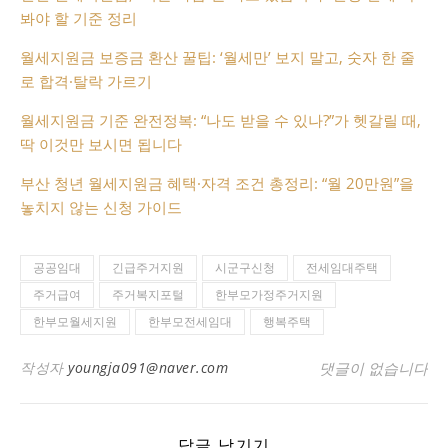
봐야 할 기준 정리
월세지원금 보증금 환산 꿀팁: ‘월세만’ 보지 말고, 숫자 한 줄
로 합격·탈락 가르기
월세지원금 기준 완전정복: “나도 받을 수 있나?”가 헷갈릴 때,
딱 이것만 보시면 됩니다
부산 청년 월세지원금 혜택·자격 조건 총정리: “월 20만원”을
놓치지 않는 신청 가이드
공공임대
긴급주거지원
시군구신청
전세임대주택
주거급여
주거복지포털
한부모가정주거지원
한부모월세지원
한부모전세임대
행복주택
작성자
youngja091@naver.com
댓글이 없습니다
답글 남기기