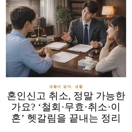
,
생활비 절약
생활
혼인신고 취소, 정말 가능한
가요? ‘철회·무효·취소·이
혼’ 헷갈림을 끝내는 정리