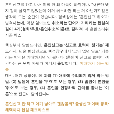
혼인신고를 하고 나서 며칠 안 돼 마음이 바뀌거나, “서류만 냈
지 같이 살지도 않았는데 이거 취소하면 되는 거 아닌가?” 같은
생각이 드는 순간이 있습니다. 검색창에는 ‘혼인신고 취소’가
넘쳐나는데, 막상 알아보면
취소라는 단어가 가리키는 현실의
길이 4개(철회/무효/혼인취소/이혼)로 갈라져
더 혼란스러워
지곤 하죠.
핵심부터 말씀드리면,
혼인신고는 ‘신고로 효력이 생기는’ 제
도
라서, 단순 변심만으로 행정창구에서 “그냥 없던 일로” 되돌
리는 방식은 기대하시면 안 됩니다. (혼인이 신고로 효력이 생
긴다는 큰 원칙 자체가 여기서 출발합니다.)
이해하기 쉬운 법
률
대신, 어떤 상황이냐에 따라
(1) 애초에 수리되지 않게 막는 방
법
,
(2) 법원이 혼인을 ‘무효’로 보는 경우
,
(3) 법원이 혼인을
‘취소’로 보는 경우
,
(4) 혼인을 인정하되 관계를 끝내는 ‘이
혼’
으로 접근이 달라집니다.
혼인신고 안 하고 아기 낳아도 괜찮을까? 출생신고·아빠 등록·
혜택까지 현실 체크리스트