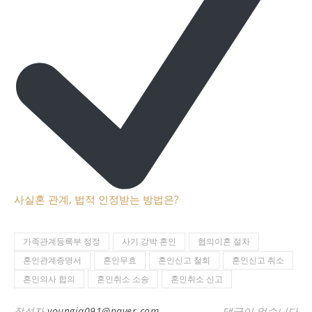
사실혼 관계, 법적 인정받는 방법은?
가족관계등록부 정정
사기 강박 혼인
협의이혼 절차
혼인관계증명서
혼인무효
혼인신고 철회
혼인신고 취소
혼인의사 합의
혼인취소 소송
혼인취소 신고
작성자
youngja091@naver.com
댓글이 없습니다