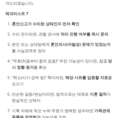
겨드리겠습니다.
체크리스트 7
혼인신고가 수리된 상태인지 먼저 확인
수리 전이라면, 관할 관서에
처리 진행 여부를 즉시 문의
본인 또는 상대방에게
혼인의사(자발성) 문제가 있었는지
를 사실관계로 정리
“무효(처음부터 합의 없음)” 주장 가능성이 있다면,
신고 당
시 정황 증거
를 확보
“취소(사기·강박 등)” 쪽이라면,
해당 사유를 입증할 자료
를
모으기
단순한 갈등/변심이라면, 법적으로는 대체로
이혼 절차
가
현실적인 선택지
기록 자체에 착오·누락·무효가 명백한 경우라면
가족관계
등록부 정정허가
가능성을 검토