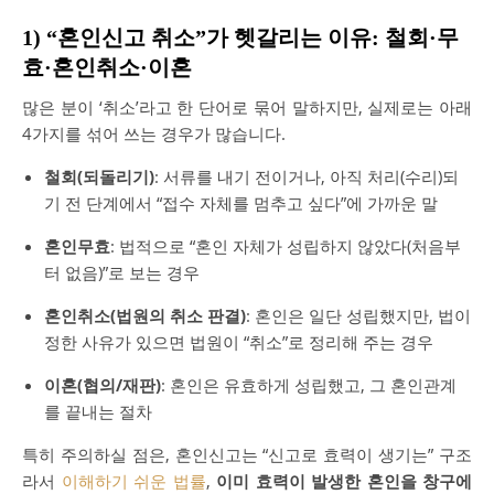
1) “혼인신고 취소”가 헷갈리는 이유: 철회·무
효·혼인취소·이혼
많은 분이 ‘취소’라고 한 단어로 묶어 말하지만, 실제로는 아래
4가지를 섞어 쓰는 경우가 많습니다.
철회(되돌리기)
: 서류를 내기 전이거나, 아직 처리(수리)되
기 전 단계에서 “접수 자체를 멈추고 싶다”에 가까운 말
혼인무효
: 법적으로 “혼인 자체가 성립하지 않았다(처음부
터 없음)”로 보는 경우
혼인취소(법원의 취소 판결)
: 혼인은 일단 성립했지만, 법이
정한 사유가 있으면 법원이 “취소”로 정리해 주는 경우
이혼(협의/재판)
: 혼인은 유효하게 성립했고, 그 혼인관계
를 끝내는 절차
특히 주의하실 점은, 혼인신고는 “신고로 효력이 생기는” 구조
라서
이해하기 쉬운 법률
,
이미 효력이 발생한 혼인을 창구에