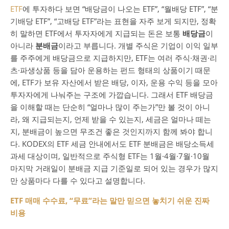
ETF
에 투자하다 보면 “배당금이 나오는 ETF”, “월배당 ETF”, “분
기배당 ETF”, “고배당 ETF”라는 표현을 자주 보게 되지만, 정확
히 말하면 ETF에서 투자자에게 지급되는 돈은 보통
배당금
이
아니라
분배금
이라고 부릅니다. 개별 주식은 기업이 이익 일부
를 주주에게 배당금으로 지급하지만, ETF는 여러 주식·채권·리
츠·파생상품 등을 담아 운용하는 펀드 형태의 상품이기 때문
에, ETF가 보유 자산에서 받은 배당, 이자, 운용 수익 등을 모아
투자자에게 나눠주는 구조에 가깝습니다. 그래서 ETF 배당금
을 이해할 때는 단순히 “얼마나 많이 주는가”만 볼 것이 아니
라, 왜 지급되는지, 언제 받을 수 있는지, 세금은 얼마나 떼는
지, 분배금이 높으면 무조건 좋은 것인지까지 함께 봐야 합니
다. KODEX의 ETF 세금 안내에서도 ETF 분배금은 배당소득세
과세 대상이며, 일반적으로 주식형 ETF는 1월·4월·7월·10월
마지막 거래일이 분배금 지급 기준일로 되어 있는 경우가 많지
만 상품마다 다를 수 있다고 설명합니다.
ETF 매매 수수료, “무료”라는 말만 믿으면 놓치기 쉬운 진짜
비용