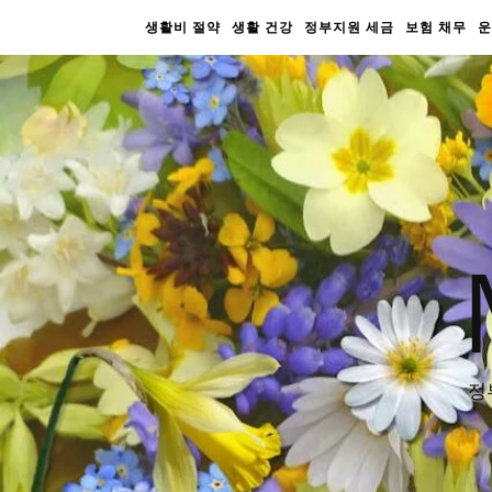
생활비 절약
생활 건강
정부지원 세금
보험 채무
운
정