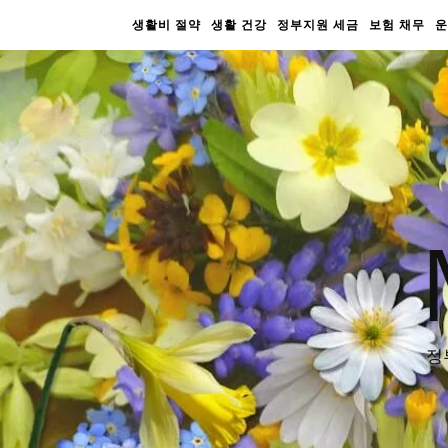
생활비 절약
생활 건강
정부지원 세금
보험 채무
운
정