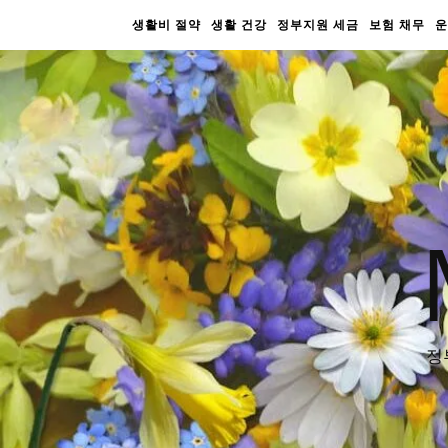
생활비 절약
생활 건강
정부지원 세금
보험 채무
운
정