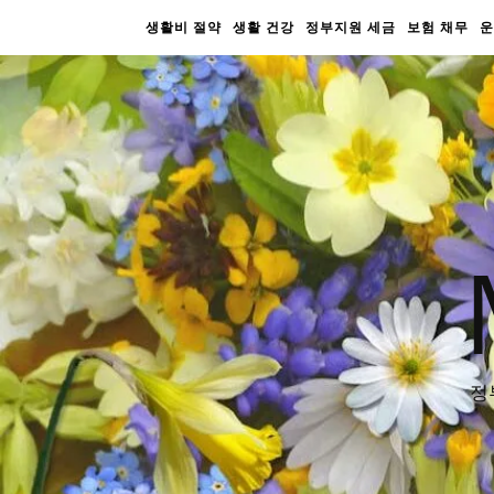
생활비 절약
생활 건강
정부지원 세금
보험 채무
운
정