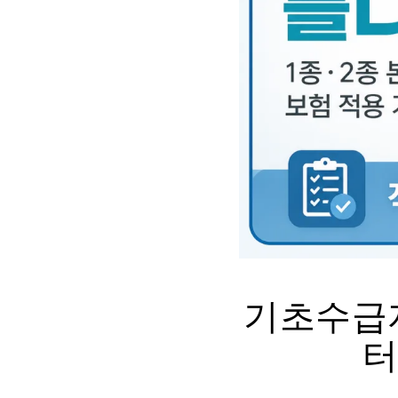
기초수급자
터