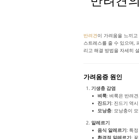
반려견의
반려견
이 가려움을 느끼고
스트레스를 줄 수 있으며, 
리고 해결 방법을 자세히 
가려움증 원인
기생충 감염
벼룩
: 벼룩은 반려
진드기
: 진드기 역
모낭충
: 모낭충이 
알레르기
음식 알레르기
: 특
환경적 알레르기
: 