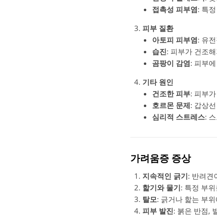
접촉성 피부염
: 특
피부 질환
아토피 피부염
: 유
습진
: 피부가 건조
곰팡이 감염
: 피부
기타 원인
건조한 피부
: 피부
호르몬 문제
: 갑상
심리적 스트레스
: 
가려움증 증상
지속적인 긁기
: 반려견
핥기와 물기
: 특정 부
탈모
: 긁거나 핥는 부위
피부 발진
: 붉은 반점,