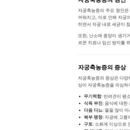
자궁축농증의 주요 원인은 
꺼워지고, 이로 인해 자궁
히면서 자궁 내로 세균이 침
또한, 난소에 종양이 생기
르몬 치료나 임신 방지를 위
자궁축농증의 증상
자궁축농증의 증상은 다양하
상이 자궁축농증을 의심하게
무기력함
: 반려견이 평
식욕 부진
: 음식에 대한
다음 다뇨
: 물을 많이 
복부 팽창
: 자궁에 고름
구토
: 소화계 이상으로 