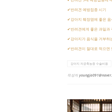
✔
반려견 예방접종 시기
✔
강아지 췌장염에 좋은 음
✔
반려견에게 좋은 과일과
✔
강아지가 음식을 거부하는
✔
반려견이 절대로 먹으면 
강아지 자궁축농증 수술비용
작성자
youngja091@naver