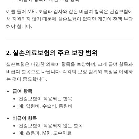
예를 들어 MRI, 초음파 검사와 같은 비급여 항목은 건강보험에
서 지원하지 않기 때문에 실손보험이 없다면 개인이 전액 부담
해야 합니다.
2. 실손의료보험의 주요 보장 범위
실손보험은 다양한 의료비 항목을 보장하며, 크게 급여 항목과
비급여 항목으로 나뉩니다. 각각의 보장 범위와 특징을 이해하
는 것이 중요합니다.
급여 항목
건강보험이 적용되는 항목
예: 입원비, 수술비, 통원비
비급여 항목
건강보험이 적용되지 않는 항목
예: 초음파, MRI, 도수치료