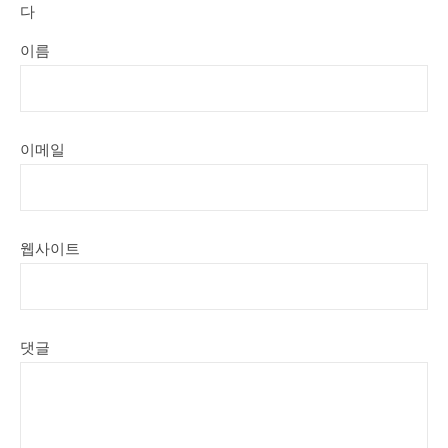
다
이름
이메일
웹사이트
댓글