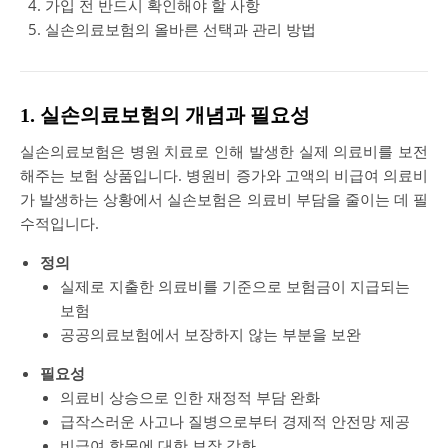
가입 전 반드시 확인해야 할 사항
실손의료보험의 올바른 선택과 관리 방법
1. 실손의료보험의 개념과 필요성
실손의료보험은 병원 치료로 인해 발생한 실제 의료비를 보전
해주는 보험 상품입니다. 병원비 증가와 고액의 비급여 의료비
가 발생하는 상황에서 실손보험은 의료비 부담을 줄이는 데 필
수적입니다.
정의
실제로 지출한 의료비를 기준으로 보험금이 지급되는
보험
공공의료보험에서 보장하지 않는 부분을 보완
필요성
의료비 상승으로 인한 재정적 부담 완화
급작스러운 사고나 질병으로부터 경제적 안전망 제공
비급여 항목에 대한 보장 강화