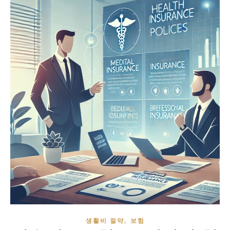
,
생활비 절약
보험