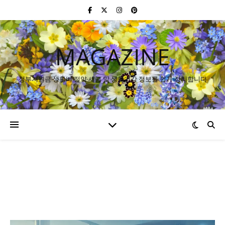
MAGAZINE
정부지원금·생활비 절약·세금 및 생활건강 정보를 쉽게 정리합니다