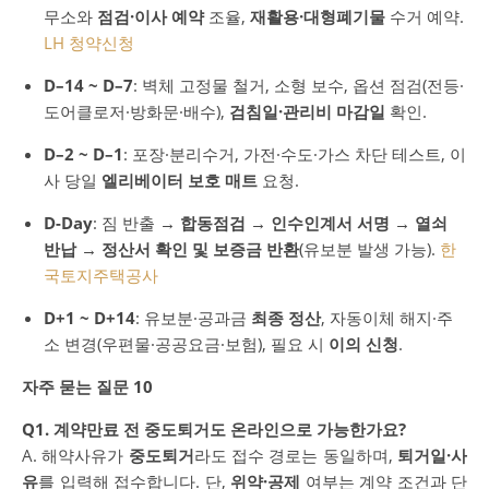
무소와
점검·이사 예약
조율,
재활용·대형폐기물
수거 예약.
LH 청약신청
D–14 ~ D–7
: 벽체 고정물 철거, 소형 보수, 옵션 점검(전등·
도어클로저·방화문·배수),
검침일·관리비 마감일
확인.
D–2 ~ D–1
: 포장·분리수거, 가전·수도·가스 차단 테스트, 이
사 당일
엘리베이터 보호 매트
요청.
D-Day
: 짐 반출 →
합동점검
→
인수인계서 서명
→
열쇠
반납
→
정산서 확인 및 보증금 반환
(유보분 발생 가능).
한
국토지주택공사
D+1 ~ D+14
: 유보분·공과금
최종 정산
, 자동이체 해지·주
소 변경(우편물·공공요금·보험), 필요 시
이의 신청
.
자주 묻는 질문 10
Q1. 계약만료 전 중도퇴거도 온라인으로 가능한가요?
A. 해약사유가
중도퇴거
라도 접수 경로는 동일하며,
퇴거일·사
유
를 입력해 접수합니다. 단,
위약·공제
여부는 계약 조건과 단