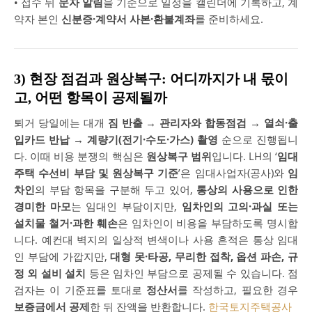
• 접수 뒤
문자 알림
을 기준으로 일정을 캘린더에 기록하고, 계
약자 본인
신분증·계약서 사본·환불계좌
를 준비하세요.
3) 현장 점검과 원상복구: 어디까지가 내 몫이
고, 어떤 항목이 공제될까
퇴거 당일에는 대개
짐 반출 → 관리자와 합동점검 → 열쇠·출
입카드 반납 → 계량기(전기·수도·가스) 촬영
순으로 진행됩니
다. 이때 비용 분쟁의 핵심은
원상복구 범위
입니다. LH의 ‘
임대
주택 수선비 부담 및 원상복구 기준
’은 임대사업자(공사)와
임
차인
의 부담 항목을 구분해 두고 있어,
통상의 사용으로 인한
경미한 마모
는 임대인 부담이지만,
임차인의 고의·과실 또는
설치물 철거·과한 훼손
은 임차인이 비용을 부담하도록 명시합
니다. 예컨대 벽지의 일상적 변색이나 사용 흔적은 통상 임대
인 부담에 가깝지만,
대형 못·타공, 무리한 접착, 옵션 파손, 규
정 외 설비 설치
등은 임차인 부담으로 공제될 수 있습니다. 점
검자는 이 기준표를 토대로
정산서
를 작성하고, 필요한 경우
보증금에서 공제
한 뒤 잔액을 반환합니다.
한국토지주택공사