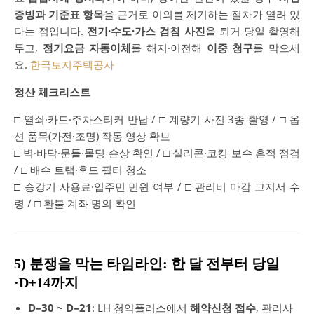
증빙과 기준표 항목
을 근거로 이의를 제기하는 절차가 열려 있
다는 점입니다.
전기·수도·가스 검침 사진
을 퇴거 당일 촬영해
두고,
정기요금 자동이체
를 해지·이전해
이중 청구
를 막으세
요.
한국토지주택공사
정산 체크리스트
□ 열쇠·카드·주차스티커 반납 / □ 계량기 사진 3종 촬영 / □ 옵
션 품목(가전·조명) 작동 영상 확보
□ 벽·바닥·문틀·몰딩 손상 확인 / □ 실리콘·코킹 보수 흔적 점검
/ □ 배수 트랩·후드 필터 청소
□ 승강기 사용료·입주민 민원 여부 / □ 관리비 마감 고지서 수
령 / □ 환불 계좌 명의 확인
5) 분쟁을 막는 타임라인: 한 달 전부터 당일
·D+14까지
D–30 ~ D–21
: LH 청약플러스에서
해약신청 접수
, 관리사