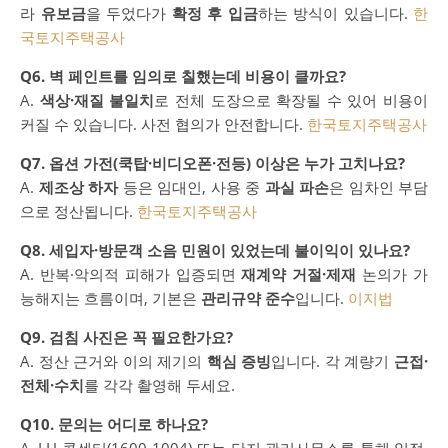
라
유보금
을 두었다가
확정 후 입금
하는 방식이 있습니다.
한
국토지주택공사
Q6. 벽 페인트를 임의로 칠했는데 비용이 클까요?
A.
색상·재질 불일치
로 전체 도장으로 확장될 수 있어 비용이
커질 수 있습니다. 사전 협의가 안전합니다.
한국토지주택공사
Q7. 옵션 가전(쿡탑·비디오폰·전등) 이상은 누가 고치나요?
A.
제조상 하자
등은 임대인, 사용 중
과실 파손
은 임차인 부담
으로 정산됩니다.
한국토지주택공사
Q8. 세입자·방문객 소음 민원이 있었는데 불이익이 있나요?
A. 반복·악의적 피해가 입증되면
재계약 거절·제재
논의가 가
능해지는 흐름이며, 기본은
관리규약 준수
입니다.
이지법
Q9. 검침 사진은 꼭 필요한가요?
A. 정산 근거와 이의 제기의
핵심 증빙
입니다. 각 계량기
근접·
전체·수치
를 각각 촬영해 두세요.
Q10. 문의는 어디로 하나요?
A. LH 콜센터(1600-1004) 또는 단지 관리사무소를 통해 일정·