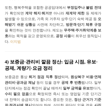
또한, 행복주택을 포함한 공공임대에서
부정입주나 불법 전대
가 확인되면
계약 해지·퇴거
뿐 아니라
재계약 제한
등 제재가
발생할 수 있으므로, 가족 외 거주자 상주·단기 숙박 제공 등
오
해받기 쉬운 상황
을 사전에 차단하고,
방문객·단기 체류 규정
을 확인하는 것이 안전합니다. 제도는
무주택·주거취약계층 보
호
라는 목적을 갖고 운영되므로,
공정 사용
이 최우선 원칙입니
다.
이지법
4) 보증금·관리비 깔끔 정산: 입금 시점, 유보·
공제, 계량기·요금 정리
보증금은 통상
퇴거 점검 직후 정산
되며,
원상복구 비용·연체
관리비·공과금 체납
등이 있을 경우
공제 후 반환
됩니다. 일부
단지에서는 점검 확인이 끝날 때까지
일부 금액을 유보
했다가,
수리 필요 없음
으로 확정되면 즉시 또는 영업일 기준 단기간
내 잔액이 송금되기도 합니다. 중요한 것은,
정산 근거가 기준
표·점검서에 명시
되어야 하며, 상이한 판단이 있을 경우
사진