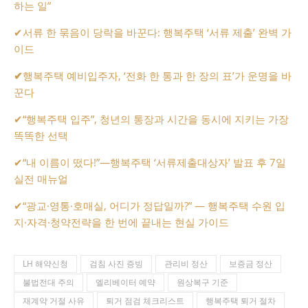
하는 일”
✔
서류 한 묶음이 당락을 바꾼다: 행복주택 ‘서류 제출’ 완벽 가
이드
✔
행복주택 예비입주자, ‘전화 한 통과 한 장의 표’가 운명을 바
꾼다
✔
“행복주택 입주”, 청년의 통장과 시간을 동시에 지키는 가장
똑똑한 선택
✔
“내 이름이 떴다!”—행복주택 ‘서류제출대상자’ 발표 후 7일
실전 매뉴얼
✔
“광교·영통·호매실, 어디가 정답일까?” — 행복주택 수원 입
지·자격·청약전략을 한 번에 끝내는 현실 가이드
LH 해약신청
검침 사진 증빙
관리비 정산
보증금 정산
불법전대 주의
엘리베이터 예약
원상복구 기준
재계약 거절 사유
퇴거 점검 체크리스트
행복주택 퇴거 절차