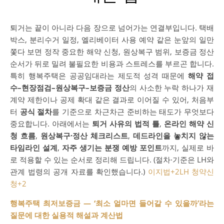
퇴거는 끝이 아니라 다음 장으로 넘어가는 연결부입니다. 택배
박스, 분리수거 일정, 엘리베이터 사용 예약 같은 눈앞의 일만
쫓다 보면 정작 중요한 해약 신청, 원상복구 범위, 보증금 정산
순서가 뒤로 밀려 불필요한 비용과 스트레스를 부르곤 합니다.
특히 행복주택은 공공임대라는 제도적 성격 때문에
해약 접
수–현장점검–원상복구–보증금 정산
의 사소한 누락 하나가 재
계약 제한이나 공제 확대 같은 결과로 이어질 수 있어, 처음부
터
공식 절차
를 기준으로 차근차근 준비하는 태도가 무엇보다
중요합니다. 아래에서는
퇴거 사유의 법적 틀
,
온라인 해약 신
청 흐름
,
원상복구·정산 체크리스트
,
데드라인을 놓치지 않는
타임라인 설계
,
자주 생기는 분쟁 예방 포인트
까지, 실제로 바
로 적용할 수 있는 순서로 정리해 드립니다. (절차·기준은 LH와
관계 법령의 공개 자료를 확인했습니다.)
이지법
+2
LH 청약신
청
+2
행복주택 최저보증금 — ‘최소 얼마면 들어갈 수 있을까’라는
질문에 대한 실용적 해설과 계산법