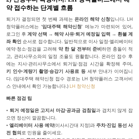
약 접수하는 단계별 흐름
퇴거가 결정되면 첫 번째 과제는
온라인 해약 신청
입니다. LH
청약플러스에는 ‘
임대주택 해약신청
’ 메뉴가 마련되어 있어,
로그인 후
계약 선택 → 해약 사유·퇴거 예정일 입력 → 환불 계
좌 확인
순서로 접수합니다. 일반적으로 이사 일정·엘리베이터
예약·청소·점검을 고려해
약 한 달 전부터 준비
하면 충돌이 적
고, 관리사무소와의 일정 조율도 원활합니다. 온라인 접수 후
에는 지사·관리사무소에서 퇴거일·점검 시간을 확정해 주며,
키 인수·계량기 촬영·승강기 사용료 등
세부 안내가 이어집니
다. (임대주택 해약신청 접수 경로는 LH 청약플러스 고객서비
스 안내에서 확인 가능합니다.)
LH 청약신청
빠른 점검 팁
•
퇴거 예정일은 고지서 마감·공과금 검침일
과 겹치지 않게 잡
으면 정산이 깔끔합니다.
•
엘리베이터 사용 예약
(이사시간대 지정)과
주차·진입 동선 사
전 협의
로 민원을 줄이세요.