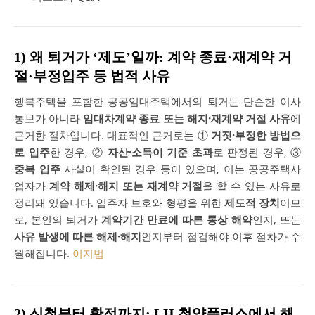
1) 왜 퇴거가 ‘제도’일까: 계약 종료·재계약 거
절·부정입주 등 법적 사유
행복주택을 포함한 공공임대주택에서의 퇴거는 단순한 이사
통보가 아니라
임대차계약 종료 또는 해지·재계약 거절 사유
에
근거한 절차입니다. 대표적인 근거로는 ①
거짓·부정한 방법으
로 입주
한 경우, ②
자산·소득이 기준 초과
로 판정된 경우, ③
중복 입주
사실이 확인된 경우 등이 있으며, 이는 공공주택사
업자가
계약 해제·해지 또는 재계약 거절
을 할 수 있는 사유로
정리돼 있습니다. 입주자 보호와 형평을 위한
제도적 장치
이므
로, 본인의 퇴거가
계약기간 만료에 따른 통상 해약
인지, 또는
사유 발생에 따른 해제·해지
인지부터 점검해야 이후 절차가 수
월해집니다.
이지법
2) 신청부터 확정까지: LH 청약플러스에서 해