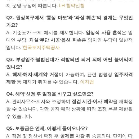
지 운영 규정에 따릅니다.
LH 청약신청
Q2. 원상복구에서 ‘통상 마모’와 ‘과실 훼손’의 경계는 무엇인
가요?
A. 기준표가 구체 예시를 제시합니다.
일상적 사용 흔적
은 임
대인 부담,
과실·무단 시공·옵션 파손
은 임차인 부담이 일반적
입니다.
한국토지주택공사
Q3. 부정입주·불법전대가 적발되면 퇴거 외에 어떤 불이익이
있나요?
A.
해제·해지·재계약 거절
이 가능하며, 관련 법령상
입주자격
제한
등 제재가 뒤따를 수 있습니다.
이지법
Q4. 해약 신청 후 일정을 바꾸고 싶으면요?
A. 관리사무소·지사와 조정하여
점검 시간·이사 예약
을 재확정
할 수 있습니다. 다만 공지·예약 상황에 따라 조정 폭은 제한될
수 있습니다.
Q5. 보증금은 언제, 어떻게 들어오나요?
A. 점검 및 정산서 확정 후
공제분 차감
뒤 송금되며, 단지에 따