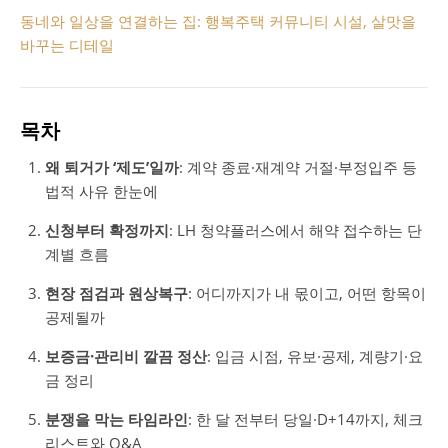
동네와 일상을 연결하는 집: 행복주택 커뮤니티 시설, 살맛을
바꾸는 디테일
목차
왜 퇴거가 ‘제도’일까
: 계약 종료·재계약 거절·부정입주 등
법적 사유 한눈에
신청부터 확정까지
: LH 청약플러스에서 해약 접수하는 단
계별 흐름
현장 점검과 원상복구
: 어디까지가 내 몫이고, 어떤 항목이
공제될까
보증금·관리비 깔끔 정산
: 입금 시점, 유보·공제, 계량기·요
금 정리
분쟁을 막는 타임라인
: 한 달 전부터 당일·D+14까지, 체크
리스트와 Q&A