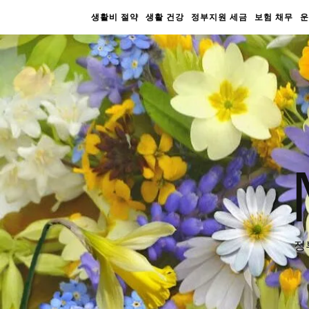
생활비 절약
생활 건강
정부지원 세금
보험 채무
운
정