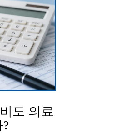
료비도 의료
?