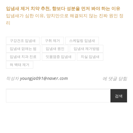
입냄새 제거 치약 추천, 향보다 성분을 먼저 봐야 하는 이유
입냄새가 심한 이유, 양치만으로 해결되지 않는 진짜 원인 정
리
구강건조 입냄새
구취 제거
스케일링 입냄새
입냄새 없애는 법
입냄새 원인
입냄새 제거방법
입냄새 치과 진료
잇몸염증 입냄새
치실 입냄새
혀 백태 제거
입냄새 제거방법
작성자
youngja091@naver.com
에 댓글 닫힘
검색