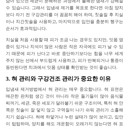
남아 있으면 세균이 분해하는 과정에서 불쾌한 냄새가 강해질
수 있습니다. 그래서 입냄새 제거를 목표로 한다면 아침 양치
보다 자기 전 구강관리를 더 꼼꼼히 해야 하며, 칫솔질 후 치실
이나 치간칫솔을 사용하고, 마지막으로 입안을 충분히 헹구는
순서가 효과적입니다.
치실을 처음 사용할 때 피가 조금 나는 경우도 있지만, 잇몸 염
증이 있거나 치석이 많은 사람은 작은 자극에도 피가 날 수 있
기 때문에 피가 난다고 바로 중단하기보다는 힘을 너무 세게
주지 않는 선에서 부드럽게 사용하고, 피가 반복되거나 통증이
동반된다면 치과에서 잇몸 상태를 확인받는 것이 좋습니다.
3. 혀 관리와 구강건조 관리가 중요한 이유
입냄새 제거방법에서 혀 관리는 매우 중요합니다. 혀 표면은
매끈한 판처럼 생긴 것이 아니라 작은 돌기들이 많아 음식물
찌꺼기, 세균, 죽은 세포가 달라붙기 쉬운 구조이며, 특히 혀 안
쪽은 칫솔이 잘 닿지 않고 구역질이 나기 쉬워 관리가 소홀해
지기 쉽습니다. 혀에 하얗거나 누런 설태가 많이 보이고, 입안
이 텁텁하며, 양치를 해도 개운함이 오래가지 않는다면 혀 표