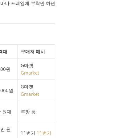
들바나 프레임에 부착만 하면
격대
구매처 예시
G마켓
300원
Gmarket
G마켓
,060원
Gmarket
만 원대
쿠팡 등
5만 원
11번가
11번가