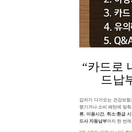
“카드로 
드납부
갑자기 다가오는 건강보험료
챙기거나 소비 패턴에 맞춰
류
,
이용시간
,
취소·환급 
드사 자동납부
까지 한 번에