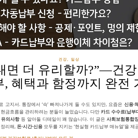
,
건강
일상
내면 더 유리할까?”—건
, 혜택과 함정까지 완전
 고지서. 통장에서 ‘슥’ 빠져나가게 둘 수도 있지만, 요즘은
신용·
 현금흐름을 관리하려는 분들이 늘었습니다. 다만
카드 수수료(납부
시 유의사항
등 알아둘 디테일이 꽤 많습니다. 이 글은
사회보험통합징
 정리해,
돈·시간·신용
모두를 지키는 ‘현실형 카드납부 매뉴얼’을 제