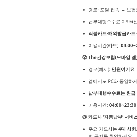
경로: 포털 접속 → 보
납부대행수수료 0.8%(신
직불카드·해외발급카드·
이용시간(카드):
04:00~
② The건강보험(모바일 앱
경로(예시):
민원여기요 →
앱에서도 PC와 동일하
납부대행수수료는 환급 
이용시간:
04:00~23:30
③ 카드사 ‘자동납부’ 서비
주요 카드사는
4대 사
별 공지를 확인하세요.