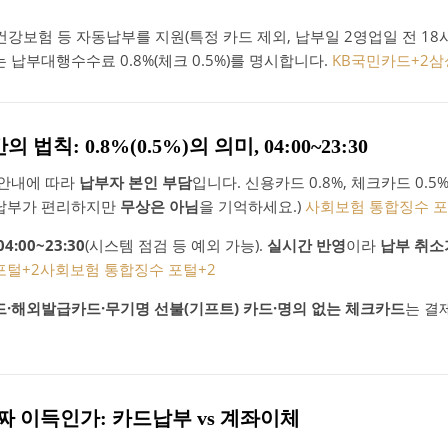
건강보험 등 자동납부를 지원(특정 카드 제외, 납부일 2영업일 전 18
는 납부대행수수료 0.8%(체크 0.5%)를 명시합니다.
KB국민카드
+2
삼
법칙: 0.8%(0.5%)의 의미, 04:00~23:30
·안내에 따라
납부자 본인 부담
입니다. 신용카드 0.8%, 체크카드 0.
드납부가 편리하지만
무상은 아님
을 기억하세요.)
사회보험 통합징수 
04:00~23:30
(시스템 점검 등 예외 가능).
실시간 반영
이라
납부 취소
포털
+2
사회보험 통합징수 포털
+2
·해외발급카드·무기명 선불(기프트) 카드·명의 없는 체크카드
는 결
진짜 이득인가: 카드납부 vs 계좌이체