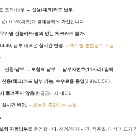
험료 조회/납부 →
신용(체크)카드 납부
.
용), 0.5%(체크)가 결제금액에
가산
됩니다.
무기명 선불카드·명의 없는 체크카드 불가.
23:30
, 납부 내역은
실시간 반영
.
사회보험 통합징수 포털
)
 신청·납부 → 보험료 납부 → 납부자번호(11자리) 입력
.
게
신용(체크)카드 납부 가능
,
수수료율 동일
(0.8%/0.5%).
시 돌려주지 않음
(환급금에서 제외).
,
실시간 반영
.
사회보험 통합징수 포털
스
회보험 자동납부
를 운영합니다. 신청/해지 시간, 적용일, 대상 카드가 