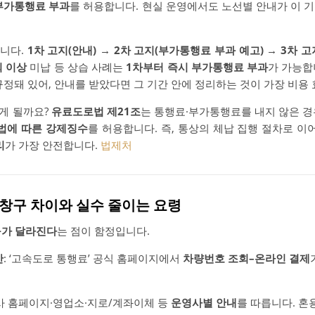
 부가통행료 부과
를 허용합니다. 현실 운영에서도 노선별 안내가 이 
입니다.
1차 고지(안내)
→
2차 고지(부가통행료 부과 예고)
→
3차 고
회 이상
미납 등 상습 사례는
1차부터 즉시 부가통행료 부과
가 가능합
규정돼 있어, 안내를 받았다면 그 기간 안에 정리하는 것이 가장 비용
게 될까요?
유료도로법 제21조
는 통행료·부가통행료를 내지 않은 
법에 따른 강제징수
를 허용합니다. 즉, 통상의 체납 집행 절차로 이
리
가 가장 안전합니다.
법제처
별 창구 차이와 실수 줄이는 요령
구가 달라진다
는 점이 함정입니다.
간
: ‘고속도로 통행료’ 공식 홈페이지에서
차량번호 조회–온라인 결제
영사 홈페이지·영업소·지로/계좌이체 등
운영사별 안내
를 따릅니다. 혼용