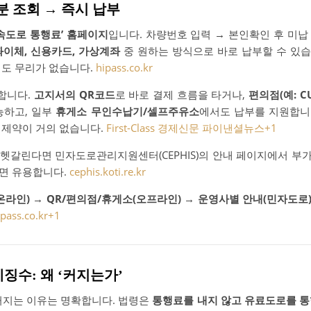
5분 조회 → 즉시 납부
고속도로 통행료’ 홈페이지
입니다. 차량번호 입력 → 본인확인 후 미납
계좌이체, 신용카드, 가상계좌
중 원하는 방식으로 바로 납부할 수 있
리도 무리가 없습니다.
hipass.co.kr
합니다.
고지서의 QR코드
로 바로 결제 흐름을 타거나,
편의점(예: CU
능하고, 일부
휴게소 무인수납기/셀프주유소
에서도 납부를 지원합니다
 제약이 거의 없습니다.
First-Class 경제신문 파이낸셜뉴스
+1
헷갈린다면 민자도로관리지원센터(CEPHIS)의 안내 페이지에서 부
면 유용합니다.
cephis.koti.re.kr
온라인) → QR/편의점/휴게소(오프라인) → 운영사별 안내(민자도로
ipass.co.kr
+1
징수: 왜 ‘커지는가’
 커지는 이유는 명확합니다. 법령은
통행료를 내지 않고 유료도로를 통