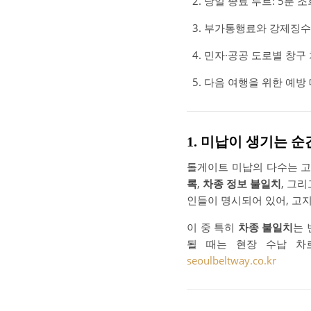
당일 종료 루트: 5분 조
부가통행료와 강제징수: 
민자·공공 도로별 창구
다음 여행을 위한 예방 
1. 미납이 생기는 
톨게이트 미납의 다수는 
록
,
차종 정보 불일치
, 그
인들이 명시되어 있어, 고
이 중 특히
차종 불일치
는 
될 때는 현장 수납 차
seoulbeltway.co.kr