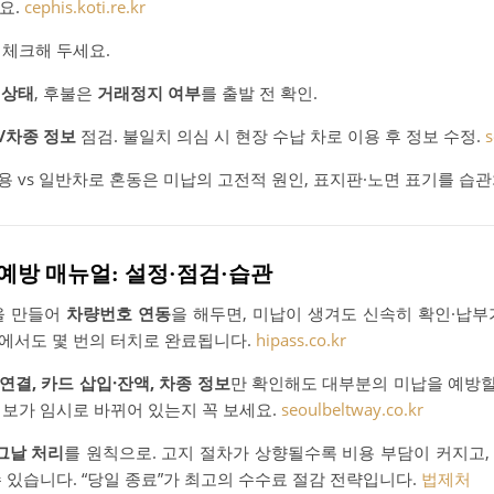
요.
cephis.koti.re.kr
 체크해 두세요.
 상태
, 후불은
거래정지 여부
를 출발 전 확인.
/차종 정보
점검. 불일치 의심 시 현장 수납 차로 이용 후 정보 수정.
s
전용 vs 일반차로 혼동은 미납의 고전적 원인, 표지판·노면 표기를 습관
 예방 매뉴얼: 설정·점검·습관
을 만들어
차량번호 연동
을 해두면, 미납이 생겨도 신속히 확인·납부
에서도 몇 번의 터치로 완료됩니다.
hipass.co.kr
연결, 카드 삽입·잔액, 차종 정보
만 확인해도 대부분의 미납을 예방할 
정보가 임시로 바뀌어 있는지 꼭 보세요.
seoulbeltway.co.kr
그날 처리
를 원칙으로. 고지 절차가 상향될수록 비용 부담이 커지고,
 있습니다. “당일 종료”가 최고의 수수료 절감 전략입니다.
법제처