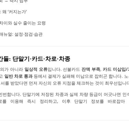
회 → 즉시 납부
왜 ‘커지는가’
 차이와 실수 줄이는 요령
매뉴얼: 설정·점검·습관
순간들: 단말기·카드·차로·차종
고의가 아니라
일상적 오류
입니다. 선불카드
잔액 부족
,
카드 미삽입
리고
일반 차로 통과
등에서 결제가 실패해 미납으로 잡히곤 합니다. 노
지서를 받았다면 먼저 자신의 오류 지점을 체크하는 것이 최우선입니
빈번합니다. 단말기에 저장된 차종과 실제 차량 등급이 어긋나면 인식
로를 이용해 즉시 정리하고, 이후 단말기 정보를 바로잡아 