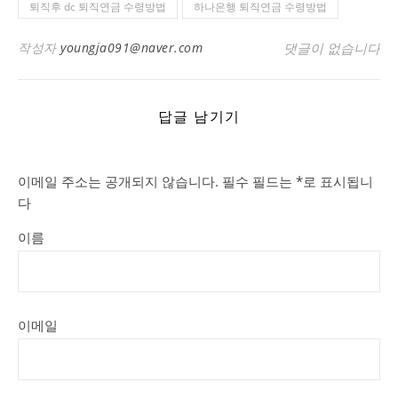
퇴직후 dc 퇴직연금 수령방법
하나은행 퇴직연금 수령방법
작성자
youngja091@naver.com
댓글이 없습니다
답글 남기기
이메일 주소는 공개되지 않습니다.
필수 필드는
*
로 표시됩니
다
이름
이메일