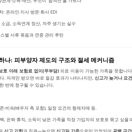
양관계·소득·재산, 무엇이 ‘합격선’을 가르나
: 온라인·지사 방문·회사 EDI
일 소급, 소득연계 정산, 자주 생기는 실수
이스별 서류 묶음과 연중 관리 루틴
야 하나: 피부양자 제도의 구조와 절세 메커니즘
보호 아래 보험료 없이(무부담)
의료 이용이 가능한 가족을 뜻합니다.
다. 자격만 받으면 바로 절감 효과가 나타나지만,
신고가 늦거나 요건
한 번에 청구될 수 있습니다.
존·비속(배우자 측 포함), 일정 요건의 형제자매 등.
백, 은퇴·휴직, 소득이 낮은 가족을 직장 가입자의 보호로 묶고 싶을 
은
신고 기한
과 직결—늦으면
신고일 기준
으로만 인정되어
공백 구