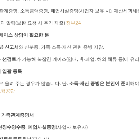
족관계증명, 소득금액증명, 폐업사실증명(사업자 보유 시), 재산세과세
결과 알림(보완 요청 시 추가 제출)
정부24
— 케이스 상담이 필요한 분
) 신고서
와 신분증, 가족·소득·재산 관련 증빙 지참.
부 선검토
가 가능해 복잡한 케이스(임대, 휴·폐업, 해외 체류 등)에 유
 시 일괄 등록
로 올려 주는 경우가 많습니다. 단,
소득·재산 증빙은 본인이 준비
해야
보험공단
,
가족관계증명서
천징수영수증
,
폐업사실증명
(사업자 보유자)