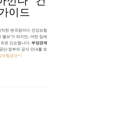
아낀다” 건
 가이드
 굵직한 변곡점마다 건강보험
 밸브’가 되지만, 어떤 집에
의외로 단순합니다.
부양관계
 공단·정부의 공식 안내를 토
강보험공단
+1