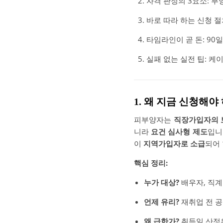
자격 판정의 3요소: 부
바로 따라 하는 신청 절차
타임라인이 곧 돈: 90
실패 없는 실전 팁: 케
1. 왜 지금 신청해
피부양자는
직장가입자의 
니라
요건 심사형 제도
입니
이
지역가입자로 소급
되어 
핵심 정리:
누가 대상?
배우자, 직계
언제 유리?
재취업 전 공
왜 급한가?
취득일 산정