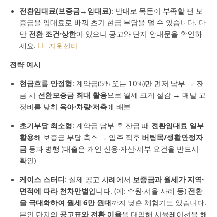
전환임대료(보증금→임대료)
: 반대로 목돈이 부족할 땐 보
증금을 임대료로 바꿔 초기 현금 부담을 덜 수 있습니다. 다
만
전환 조건·상한
이 있으니 공고와 단지 안내문을 확인하
세요.
LH 지원센터
전략 예시
현금흐름 안정형
: 계약금(5% 또는 10%)만 먼저 납부 → 잔
금 시
전환보증금 최대 활용
으로 월세 크게 절감 → 매달 고
정비를 낮춰
육아·차량·저축
에 배분
초기부담 최소형
: 계약금 납부 후 잔금 때
전환임대료 일부
활용
해 보증금 부담 축소 → 입주 직후
버팀목/생활안정자
금
등과 병행 (대출은 개인 신용·자산·세부 요건을 반드시
확인)
케이스 스터디
: 실제 공고 사례에서
보증금과 월세가 지역·
면적에 따라 천차만별
입니다. (예: 수원·서울 사례 등)
전환
을 극대화하여 월세 6만 원대
까지 낮춘 체험기도 있습니다.
본인 단지의
공고표와 전환 이율
을 대입해 시뮬레이션을 해