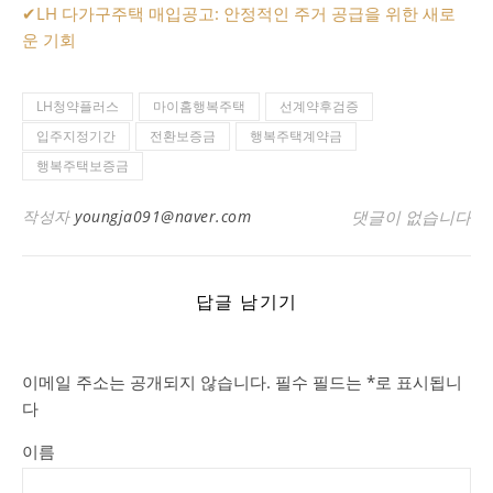
✔
LH 다가구주택 매입공고: 안정적인 주거 공급을 위한 새로
운 기회
LH청약플러스
마이홈행복주택
선계약후검증
입주지정기간
전환보증금
행복주택계약금
행복주택보증금
작성자
youngja091@naver.com
댓글이 없습니다
답글 남기기
이메일 주소는 공개되지 않습니다.
필수 필드는
*
로 표시됩니
다
이름