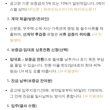
공고문 기준 보증금의 5% 또는 10%가 일반적입니다. (케이
스별 상이)
AP신문 | 온라인뉴스미디어 에이피신문
+1
계약 체결(방문/온라인)
신분증, 무주택·소득·자산·가족관계 증빙 등 필수서류를 제
출하며,
선계약 후검증
유형은
서류 검증이 뒤따름
.
LH 지
원센터
보증금-임대료 상호전환 신청(선택)
임대료↔보증금 전환
으로 월세를 낮추거나 초기 목돈 부담
을 줄일 수 있습니다. 전환 이율·한도(임대료의 최대 40%
등)는 LH 제도 표를 따릅니다.
LH 지원센터
잔금 납부(보증금 잔여분)
공고에 입주지정기간(예: 계약일로부터 60일)이 기재되며,
그 안에 잔금을 일시납하는 방식이 흔합니다.
LH 지원센터
입주(열쇠 수령)