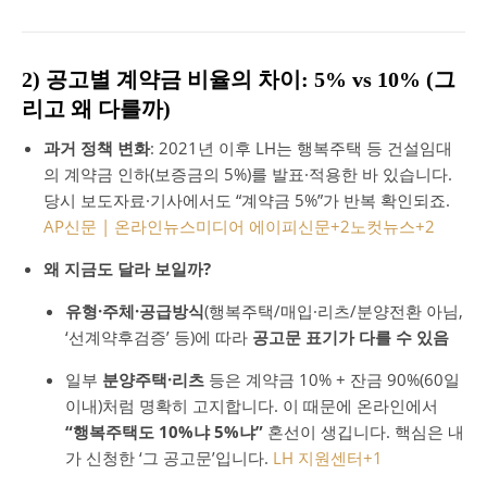
2) 공고별 계약금 비율의 차이: 5% vs 10% (그
리고 왜 다를까)
과거 정책 변화
: 2021년 이후 LH는 행복주택 등 건설임대
의 계약금 인하(보증금의 5%)를 발표·적용한 바 있습니다.
당시 보도자료·기사에서도 “계약금 5%”가 반복 확인되죠.
AP신문 | 온라인뉴스미디어 에이피신문
+2
노컷뉴스
+2
왜 지금도 달라 보일까?
유형·주체·공급방식
(행복주택/매입·리츠/분양전환 아님,
‘선계약후검증’ 등)에 따라
공고문 표기가 다를 수 있음
일부
분양주택·리츠
등은 계약금 10% + 잔금 90%(60일
이내)처럼 명확히 고지합니다. 이 때문에 온라인에서
“행복주택도 10%냐 5%냐”
혼선이 생깁니다. 핵심은 내
가 신청한 ‘그 공고문’입니다.
LH 지원센터
+1