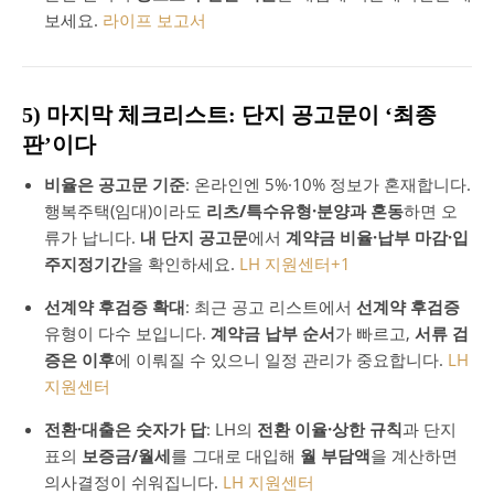
보세요.
라이프 보고서
5) 마지막 체크리스트: 단지 공고문이 ‘최종
판’이다
비율은 공고문 기준
: 온라인엔 5%·10% 정보가 혼재합니다.
행복주택(임대)이라도
리츠/특수유형·분양과 혼동
하면 오
류가 납니다.
내 단지 공고문
에서
계약금 비율·납부 마감·입
주지정기간
을 확인하세요.
LH 지원센터
+1
선계약 후검증 확대
: 최근 공고 리스트에서
선계약 후검증
유형이 다수 보입니다.
계약금 납부 순서
가 빠르고,
서류 검
증은 이후
에 이뤄질 수 있으니 일정 관리가 중요합니다.
LH
지원센터
전환·대출은 숫자가 답
: LH의
전환 이율·상한 규칙
과 단지
표의
보증금/월세
를 그대로 대입해
월 부담액
을 계산하면
의사결정이 쉬워집니다.
LH 지원센터