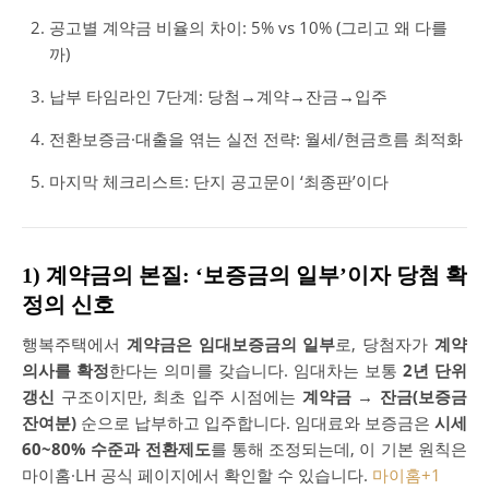
공고별 계약금 비율의 차이: 5% vs 10% (그리고 왜 다를
까)
납부 타임라인 7단계: 당첨→계약→잔금→입주
전환보증금·대출을 엮는 실전 전략: 월세/현금흐름 최적화
마지막 체크리스트: 단지 공고문이 ‘최종판’이다
1) 계약금의 본질: ‘보증금의 일부’이자 당첨 확
정의 신호
행복주택에서
계약금은 임대보증금의 일부
로, 당첨자가
계약
의사를 확정
한다는 의미를 갖습니다. 임대차는 보통
2년 단위
갱신
구조이지만, 최초 입주 시점에는
계약금 → 잔금(보증금
잔여분)
순으로 납부하고 입주합니다. 임대료와 보증금은
시세
60~80% 수준과 전환제도
를 통해 조정되는데, 이 기본 원칙은
마이홈·LH 공식 페이지에서 확인할 수 있습니다.
마이홈
+1