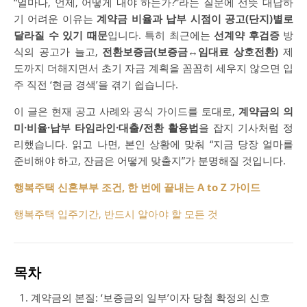
“얼마나, 언제, 어떻게 내야 하는가?”라는 질문에 선뜻 대답하
기 어려운 이유는
계약금 비율과 납부 시점이 공고(단지)별로
달라질 수 있기 때문
입니다. 특히 최근에는
선계약 후검증
방
식의 공고가 늘고,
전환보증금(보증금↔임대료 상호전환)
제
도까지 더해지면서 초기 자금 계획을 꼼꼼히 세우지 않으면 입
주 직전 ‘현금 경색’을 겪기 쉽습니다.
이 글은 현재 공고 사례와 공식 가이드를 토대로,
계약금의 의
미·비율·납부 타임라인·대출/전환 활용법
을 잡지 기사처럼 정
리했습니다. 읽고 나면, 본인 상황에 맞춰 “지금 당장 얼마를
준비해야 하고, 잔금은 어떻게 맞출지”가 분명해질 것입니다.
행복주택 신혼부부 조건, 한 번에 끝내는 A to Z 가이드
행복주택 입주기간, 반드시 알아야 할 모든 것
목차
계약금의 본질: ‘보증금의 일부’이자 당첨 확정의 신호