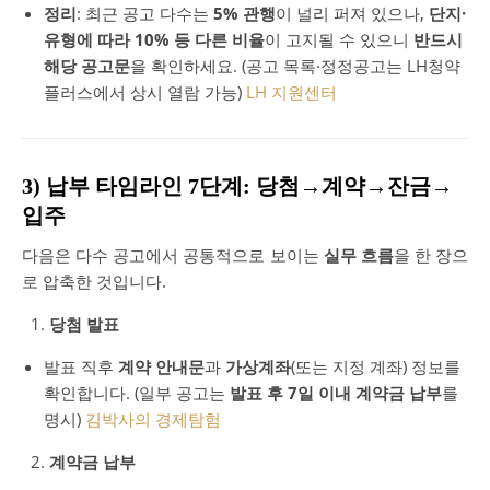
정리
: 최근 공고 다수는
5% 관행
이 널리 퍼져 있으나,
단지·
유형에 따라 10% 등 다른 비율
이 고지될 수 있으니
반드시
해당 공고문
을 확인하세요. (공고 목록·정정공고는 LH청약
플러스에서 상시 열람 가능)
LH 지원센터
3) 납부 타임라인 7단계: 당첨→계약→잔금→
입주
다음은 다수 공고에서 공통적으로 보이는
실무 흐름
을 한 장으
로 압축한 것입니다.
당첨 발표
발표 직후
계약 안내문
과
가상계좌
(또는 지정 계좌) 정보를
확인합니다. (일부 공고는
발표 후 7일 이내 계약금 납부
를
명시)
김박사의 경제탐험
계약금 납부