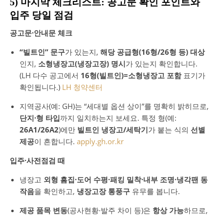
5) 마지막 체크리스트: 공고문 확인 포인트와
입주 당일 점검
공고문·안내문 체크
“빌트인” 문구
가 있는지,
해당 공급형(16형/26형 등) 대상
인지,
소형냉장고(냉장고장) 명시
가 있는지 확인합니다.
(LH 다수 공고에서
16형(빌트인)=소형냉장고 포함
표기가
확인됩니다.)
LH 청약센터
지역공사(예: GH)는 “세대별 옵션 상이”를 명확히 밝히므로,
단지·형 타입
까지 일치하는지 보세요. 특정 형(예:
26A1/26A2
)에만
빌트인 냉장고/세탁기
가 붙는 식의
선별
제공
이 흔합니다.
apply.gh.or.kr
입주·사전점검 때
냉장고
외형 흠집·도어 수평·패킹 밀착·내부 조명·냉각팬 동
작음
을 확인하고,
냉장고장 통풍구
유무를 봅니다.
제공 품목 변동
(공사현황·발주 차이 등)은
항상 가능
하므로,