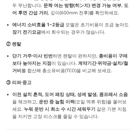
두 무난합니다.
문짝 여는 방향(히ン지) 변경 가능 여부
,
도
어 후면 간섭 거리
, 깊이(600mm 전후)를 확인하세요.
에너지 소비효율 1~2등급
모델은 초기비용이 조금 높아도
장기 전기요금
에서 회수되는 경우가 많습니다.
② 렌탈
단기 거주·이사 빈번
하면 렌탈이 편하지만,
총비용이 구매
보다 높아지는 지점
이 있습니다.
계약기간·위약금·설치/철
거비
를 합산해 총소유비용(TCO)을 비교해 보세요.
③ 리퍼·중고
이전 설치 흔적, 도어 패킹 상태, 성에 발생, 콤프레서 소음
을 체크하고,
운반 중 눕힘 이력
(오일 역류 위험)을 물어보
세요.
누워 운반 시 최소 수 시간 세워두기
같은 기본 지침
을 지키면 고장 리스크를 줄일 수 있습니다.