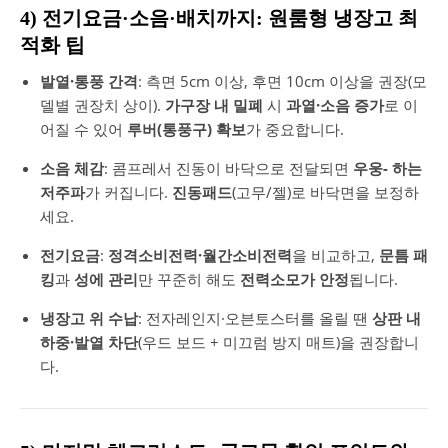
4) 전기요금·소음·배치까지: 원룸형 냉장고 최
적화 팁
발열·통풍 간격
: 측면 5cm 이상, 후면 10cm 이상을 권장(모
델별 권장치 상이).
가구장 내 밀폐
시
과열·소음 증가
로 이
어질 수 있어
루버(통풍구) 확보
가 중요합니다.
소음 체감
: 콤프레서 진동이 바닥으로 전달되면
우웅- 하는
저주파
가 커집니다.
진동패드
(고무/젤)로 바닥면을 보정하
세요.
전기요금
:
정격소비전력·월간소비전력
을 비교하고,
문틈 패
킹
과
성에 관리
만 꾸준히 해도
전력소모가 안정
됩니다.
냉장고 위 수납
: 전자레인지·오븐토스터를 올릴 땐
상판 내
하중·발열 차단
(우드 보드 + 미끄럼 방지 매트)을 권장합니
다.