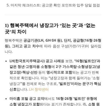
마지막 체크리스트: 공고문 확인 포인트와 입주 당일 점검
1) 행복주택에서 냉장고가 ‘있는 곳’과 ‘없는
곳’의 차이
행복주택은
공급기관(LH, GH·SH 등), 단지, 공급형(16형·26형
등), 그리고 공고 차수
에 따라 옵션 구성(가전/가구)이 달라집
니다.
LH(한국토지주택공사) 공고 사례
를 보면,
‘16형(빌트인)’과
같은 청년·고령자용 소형형
에
2구 가스쿡탑·소형냉장고(냉
장고장)·책상·선반
등이
명시적으로 포함
되는 공고가 반복
적으로 확인됩니다. 이는 “냉장고장과 함께 들어가는 ‘소형
냉장고’”를 전제로 하는 구조로,
’빌트인’이라는 문구가 핵심
신호
입니다.
LH 청약센터
마이홈 포털 공고 요약
에서도
16형·26형 ‘빌트인’ 유형에
소형 냉장고가 포함
된다는 표기가 존재합니다. 즉,
소형 원