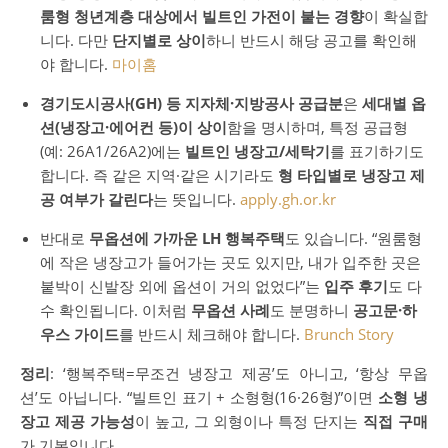
룸형 청년계층 대상에서 빌트인 가전이 붙는 경향
이 확실합
니다. 다만
단지별로 상이
하니 반드시 해당 공고를 확인해
야 합니다.
마이홈
경기도시공사(GH) 등 지자체·지방공사 공급분
은
세대별 옵
션(냉장고·에어컨 등)이 상이
함을 명시하며, 특정 공급형
(예: 26A1/26A2)에는
빌트인 냉장고/세탁기
를 표기하기도
합니다. 즉 같은 지역·같은 시기라도
형 타입별로 냉장고 제
공 여부가 갈린다
는 뜻입니다.
apply.gh.or.kr
반대로
무옵션에 가까운 LH 행복주택
도 있습니다. “원룸형
에 작은 냉장고가 들어가는 곳도 있지만, 내가 입주한 곳은
붙박이 신발장 외에 옵션이 거의 없었다”는
입주 후기
도 다
수 확인됩니다. 이처럼
무옵션 사례
도 분명하니
공고문·하
우스 가이드
를 반드시 체크해야 합니다.
Brunch Story
정리
: ‘행복주택=무조건 냉장고 제공’도 아니고, ‘항상 무옵
션’도 아닙니다. “빌트인 표기 + 소형형(16·26형)”이면
소형 냉
장고 제공 가능성
이 높고, 그 외형이나 특정 단지는
직접 구매
가 기본입니다.