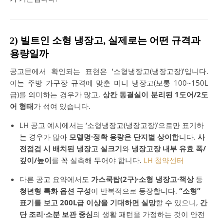
2) 빌트인 소형 냉장고, 실제로는 어떤 규격과
용량일까
공고문에서 확인되는 표현은 ‘소형냉장고(냉장고장)’입니다.
이는 주방 가구장 규격에 맞춘 미니 냉장고(보통 100~150L
급)를 의미하는 경우가 많고,
상칸 동결실이 분리된 1도어/2도
어 형태
가 섞여 있습니다.
LH 공고 예시에서는 ‘소형냉장고(냉장고장)’으로만 표기하
는 경우가 많아
모델명·정확 용량은 단지별 상이
합니다.
사
전점검 시 배치된 냉장고 실크기
와
냉장고장 내부 유효 폭/
깊이/높이
를 꼭 실측해 두어야 합니다.
LH 청약센터
다른 공고 요약에서도
가스쿡탑(2구)·소형 냉장고·책상
등
청년형 특화 옵션 구성
이 반복적으로 등장합니다.
“소형”
표기를 보고 200L급 이상을 기대하면 실망
할 수 있으니,
간
단 조리·소분 보관 중심
의 생활 패턴을 가정하는 것이 안전