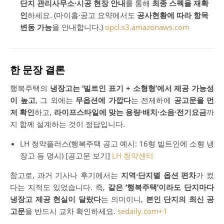
단지 관리사무소·시공 현장 안내
를 통해
최종 스펙을 재확
인
하세요. (마이홈·공고 요약에서도
공사현황에 따라 항목
변동 가능
을 안내합니다.)
opcl.s3.amazonaws.com
한 문장 결론
행복주택의
냉장고는 ‘빌트인 표기 + 소형형’에서 제공 가능성
이 높고
, 그 외에는
무옵션에 가깝다
는 전제하에
공고문을 먼
저 확인
하고,
라이프스타일에 맞는 용량·배치·소음·전기요금
까
지 함께 설계하는 것이 정답입니다.
LH 청약플러스(행복주택 공고 예시: 16형 빌트인에 소형 냉
장고 등 명시) [공고문 보기]
LH 청약센터
참고로, 과거 기사나 후기에서는
지역·단지별 옵션 편차
가 컸
다는 지적도 있었습니다. 즉,
같은 ‘행복주택’이라도 단지마다
냉장고 제공 현실이 달랐다
는 의미이니,
본인 단지의 최신 공
고문
을 반드시 교차 확인하세요.
sedaily.com
+1