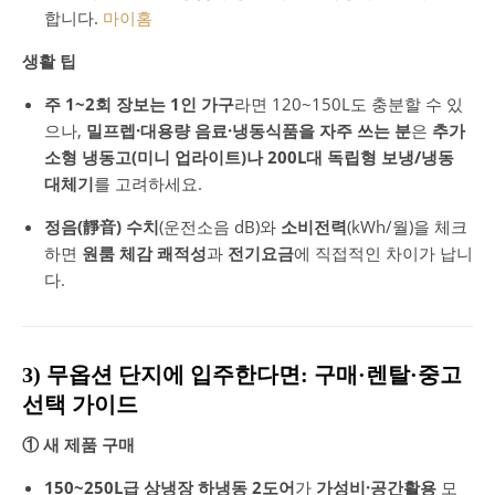
합니다.
마이홈
생활 팁
주 1~2회 장보는 1인 가구
라면 120~150L도 충분할 수 있
으나,
밀프렙·대용량 음료·냉동식품을 자주 쓰는 분
은
추가
소형 냉동고(미니 업라이트)나 200L대 독립형 보냉/냉동
대체기
를 고려하세요.
정음(靜音) 수치
(운전소음 dB)와
소비전력
(kWh/월)을 체크
하면
원룸 체감 쾌적성
과
전기요금
에 직접적인 차이가 납니
다.
3) 무옵션 단지에 입주한다면: 구매·렌탈·중고
선택 가이드
① 새 제품 구매
150~250L급 상냉장 하냉동 2도어
가
가성비·공간활용
모