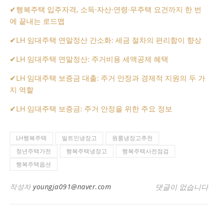
✔
행복주택 입주자격, 소득·자산·연령·무주택 요건까지 한 번
에 끝내는 로드맵
✔
LH 임대주택 연말정산 간소화: 세금 절차의 편리함이 향상
✔
LH 임대주택 연말정산: 주거비용 세액공제 혜택
✔
LH 임대주택 보증금 대출: 주거 안정과 경제적 지원의 두 가
지 역할
✔
LH 임대주택 보증금: 주거 안정을 위한 주요 정보
LH행복주택
빌트인냉장고
원룸냉장고추천
청년주택가전
행복주택냉장고
행복주택사전점검
행복주택옵션
작성자
youngja091@naver.com
댓글이 없습니다